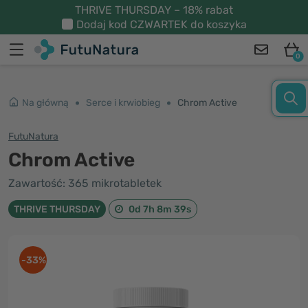
THRIVE THURSDAY – 18% rabat
Dodaj kod
CZWARTEK
do koszyka
0
Na główną
Serce i krwiobieg
Chrom Active
FutuNatura
Chrom Active
Zawartość: 365 mikrotabletek
THRIVE THURSDAY
0d 7h 8m 38s
-33%