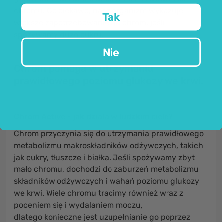
chromu. Co ciekawe, nasz organizm wykazuje
Tak
większe zapotrzebowanie na chrom, jeśli
spożywamy dużo cukru.
Nie
Chrom pomaga w utrzymaniu
prawidłowego poziomu glukozy we krwi.
Chrom Active - jak działa w ludzkim ciele?
Chrom
przyczynia się do utrzymania prawidłowego
metabolizmu makroskładników odżywczych
, takich
jak cukry, tłuszcze i białka. Jeśli spożywamy zbyt
mało chromu, dochodzi do zaburzeń metabolizmu
składników odżywczych i wahań poziomu glukozy
we krwi. Wiele chromu tracimy również wraz z
poceniem się i wydalaniem moczu,
dlatego konieczne jest uzupełnianie go poprzez