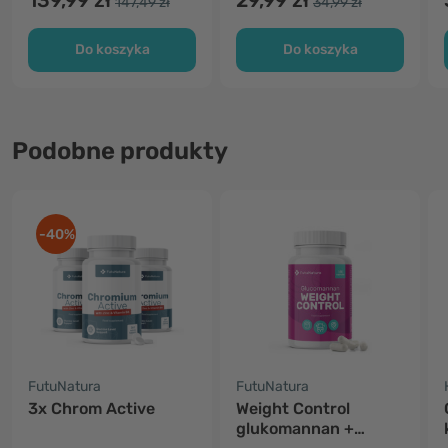
139,99 zł
29,99 zł
147,49 zł
34,99 zł
Do koszyka
Do koszyka
Podobne produkty
-40%
FutuNatura
FutuNatura
3x Chrom Active
Weight Control
glukomannan +