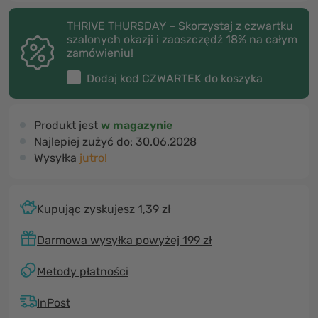
THRIVE THURSDAY – Skorzystaj z czwartku
szalonych okazji i zaoszczędź 18% na całym
zamówieniu!
Dodaj kod
CZWARTEK
do koszyka
Produkt jest
w magazynie
Najlepiej zużyć do:
30.06.2028
Wysyłka
jutro!
Kupując zyskujesz 1,39 zł
Darmowa wysyłka powyżej 199 zł
Metody płatności
InPost