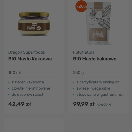
-20%
Dragon Superfoods
FutuNatura
BIO Masło Kakaowe
BIO Masło kakaowe
100 ml
250 g
z ziaren kakaowca
z certyfikatem ekologicznym
czyste, nierafinowane
świeże i wegańskie
do deserów i ciast
stosowane w gastronomii i kosmetyce
42,49 zł
99,99 zł
124,99 zł