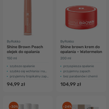
ByRokko
ByRokko
Shine Brown Peach
Shine brown krem do
olejek do opalania
opalania – Watermelon
150 ml
200 ml
szybsze opalanie
przyspiesza opalanie
szybko się wchłania i nawilża
przyjemny zapach
przyjemny tropikalny zapach
bez parabenów i chemii
94,99 zł
104,99 zł
-30%
-24%