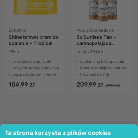
ByRokko
Purely Cosmetics®
Shine brown krem do
3x Sunless Tan –
opalania – Tropical
samoopalająca
mgiełka do ciała
190 ml
razem 270 ml
(Light–Medium)
przyspiesza opalanie
opalenizna bez opalania
przyjemny tropikalny zapach
łatwa aplikacja za pomocą sprayu
bez parabenów i chemii
trwałość do 7 dni
104,99 zł
209,99 zł
299,97 zł
Ta strona korzysta z plików cookies