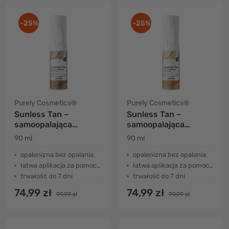
-25%
-25%
Purely Cosmetics®
Purely Cosmetics®
Sunless Tan –
Sunless Tan –
samoopalająca
samoopalająca
mgiełka do ciała
mgiełka do ciała
90 ml
90 ml
(Medium–Dark)
(Light–Medium)
opalenizna bez opalania
opalenizna bez opalania
łatwa aplikacja za pomocą sprayu
łatwa aplikacja za pomocą sprayu
trwałość do 7 dni
trwałość do 7 dni
74,99 zł
74,99 zł
99,99 zł
99,99 zł