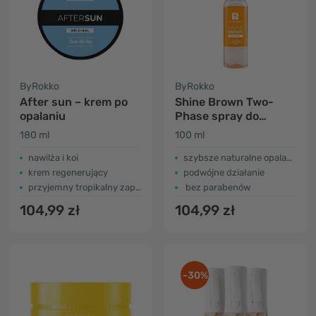
ByRokko
ByRokko
After sun – krem po
Shine Brown Two-
opalaniu
Phase spray do
opalania
180 ml
100 ml
nawilża i koi
szybsze naturalne opalanie
krem regenerujący
podwójne działanie
przyjemny tropikalny zapach
bez parabenów
104,99 zł
104,99 zł
-30%