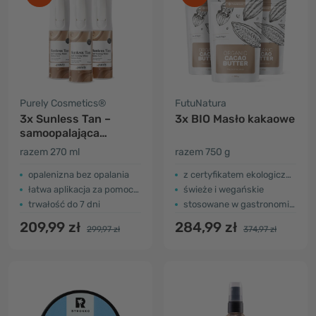
Purely Cosmetics®
FutuNatura
3x Sunless Tan –
3x BIO Masło kakaowe
samoopalająca
mgiełka do ciała
razem 270 ml
razem 750 g
(Medium–Dark)
opalenizna bez opalania
z certyfikatem ekologicznym
łatwa aplikacja za pomocą sprayu
świeże i wegańskie
trwałość do 7 dni
stosowane w gastronomii i kosmetyce
209,99 zł
284,99 zł
299,97 zł
374,97 zł