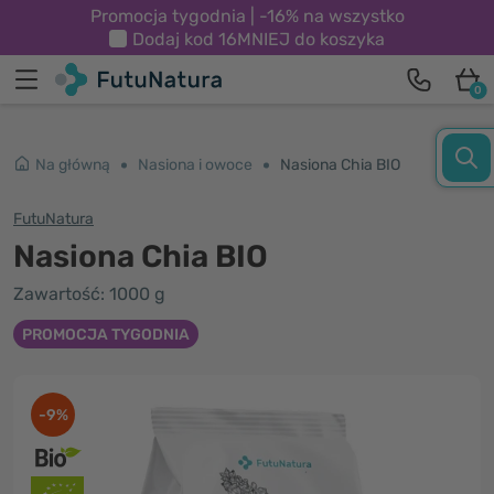
Promocja tygodnia | -16% na wszystko
Dodaj kod
16MNIEJ
do koszyka
0
Na główną
Nasiona i owoce
Nasiona Chia BIO
FutuNatura
Nasiona Chia BIO
Zawartość: 1000 g
PROMOCJA TYGODNIA
-9%