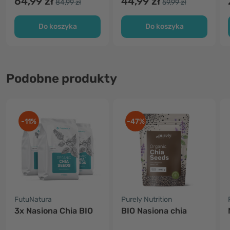
64,99 zł
44,99 zł
84,99 zł
59,99 zł
Do koszyka
Do koszyka
Podobne produkty
-11%
-47%
FutuNatura
Purely Nutrition
3x Nasiona Chia BIO
BIO Nasiona chia