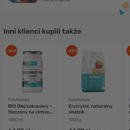
Inni klienci kupili także
-24%
-25%
-
FutuNatura
FutuNatura
BIO Olej kokosowy –
Erytrytol, naturalny
tłoczony na zimno,
słodzik
nierafinowany
1000 ml
1000 g