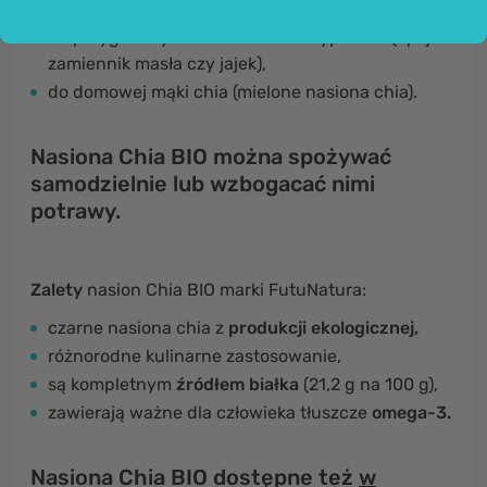
do past i sosów sałatkowych,
do przygotowywania deserów i wypieków (np. jako
zamiennik masła czy jajek),
do domowej mąki chia (mielone nasiona chia).
Nasiona Chia BIO można spożywać
samodzielnie lub wzbogacać nimi
potrawy.
Zalety
nasion Chia BIO marki FutuNatura:
czarne nasiona chia z
produkcji ekologicznej,
różnorodne kulinarne zastosowanie,
są kompletnym
źródłem białka
(21,2 g na 100 g),
zawierają ważne dla człowieka tłuszcze
omega-3.
Nasiona Chia BIO dostępne też
w