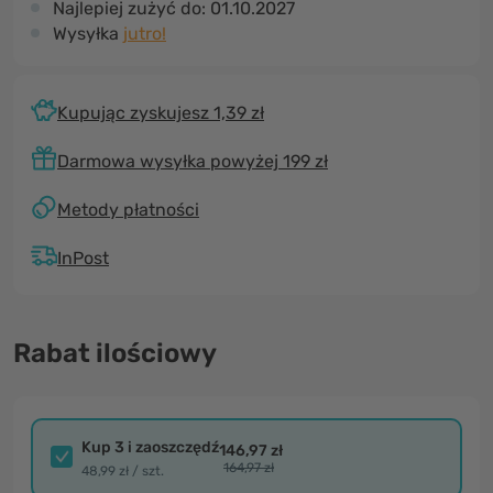
Najlepiej zużyć do:
01.10.2027
Wysyłka
jutro!
Kupując zyskujesz 1,39 zł
Darmowa wysyłka powyżej 199 zł
Metody płatności
InPost
Rabat ilościowy
Kup 3 i zaoszczędź
146,97 zł
164,97 zł
48,99 zł / szt.