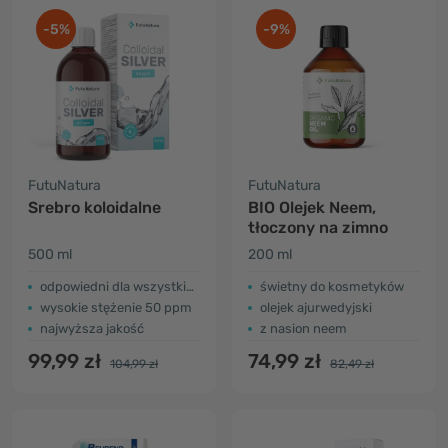
-5%
-9%
FutuNatura
FutuNatura
Srebro koloidalne
BIO Olejek Neem,
tłoczony na zimno
500 ml
200 ml
odpowiedni dla wszystkich rodzajów skóry
świetny do kosmetyków
wysokie stężenie 50 ppm
olejek ajurwedyjski
najwyższa jakość
z nasion neem
99,99 zł
74,99 zł
104,99 zł
82,49 zł