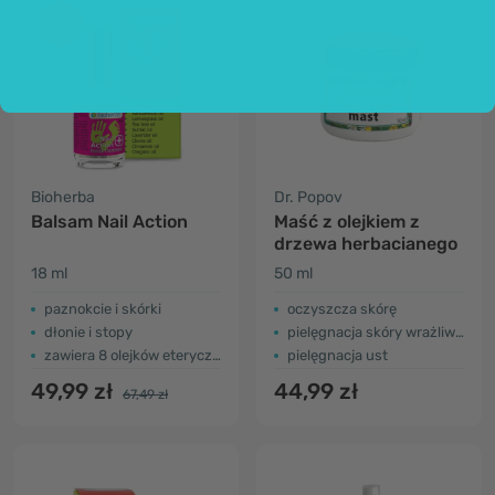
-26%
Bioherba
Dr. Popov
Balsam Nail Action
Maść z olejkiem z
drzewa herbacianego
18 ml
50 ml
paznokcie i skórki
oczyszcza skórę
dłonie i stopy
pielęgnacja skóry wrażliwej
zawiera 8 olejków eterycznych
pielęgnacja ust
49,99 zł
44,99 zł
67,49 zł