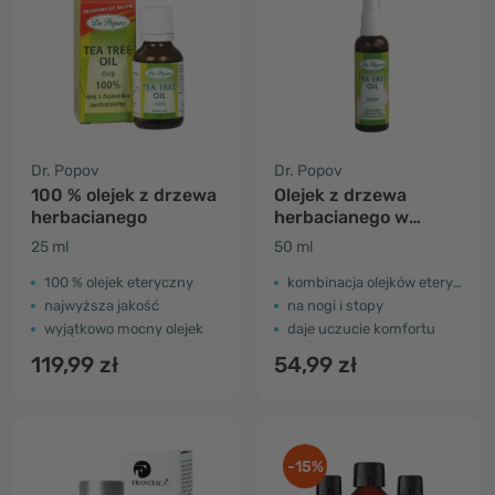
Dr. Popov
Dr. Popov
100 % olejek z drzewa
Olejek z drzewa
herbacianego
herbacianego w
sprayu
25 ml
50 ml
100 % olejek eteryczny
kombinacja olejków eterycznych
najwyższa jakość
na nogi i stopy
wyjątkowo mocny olejek
daje uczucie komfortu
119,99 zł
54,99 zł
-15%