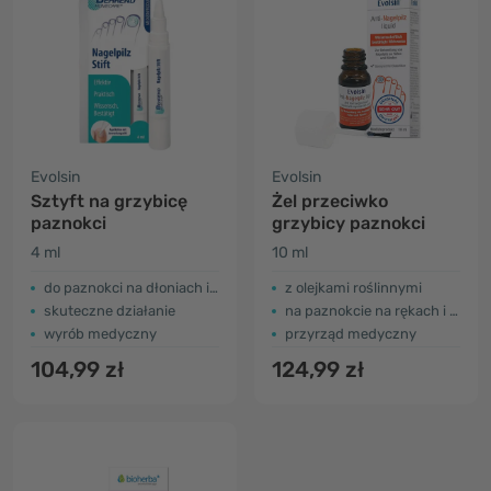
Evolsin
Evolsin
Sztyft na grzybicę
Żel przeciwko
paznokci
grzybicy paznokci
4 ml
10 ml
do paznokci na dłoniach i stopach
z olejkami roślinnymi
skuteczne działanie
na paznokcie na rękach i stopach
wyrób medyczny
przyrząd medyczny
104,99 zł
124,99 zł