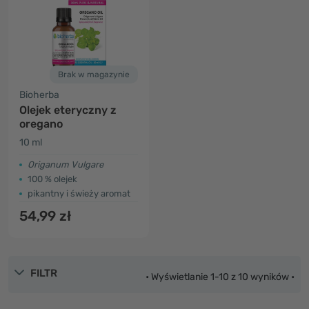
Brak w magazynie
Bioherba
Olejek eteryczny z
oregano
10 ml
Origanum Vulgare
100 % olejek
pikantny i świeży aromat
54,99 zł
FILTR
• Wyświetlanie 1-10 z 10 wyników •