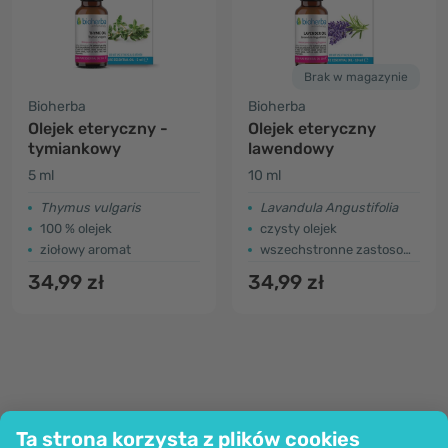
Brak w magazynie
Bioherba
Bioherba
Olejek eteryczny -
Olejek eteryczny
tymiankowy
lawendowy
5 ml
10 ml
Thymus vulgaris
Lavandula Angustifolia
100 % olejek
czysty olejek
ziołowy aromat
wszechstronne zastosowanie
34,99 zł
34,99 zł
Ta strona korzysta z plików cookies