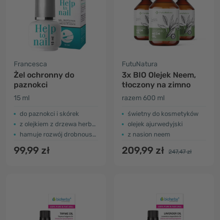
Francesca
FutuNatura
Żel ochronny do
3x BIO Olejek Neem,
paznokci
tłoczony na zimno
15 ml
razem 600 ml
do paznokci i skórek
świetny do kosmetyków
z olejkiem z drzewa herbacianego
olejek ajurwedyjski
hamuje rozwój drobnoustrojów
z nasion neem
99,99 zł
209,99 zł
247,47 zł