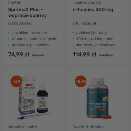
Erefit®
HealthyWorld®
SpermaX Plus –
L-Teanina 400 mg
wspracie spermy
60 kapsułek
180 kapsułek
z cynkiem i selenem
z zielonej herbaty
wsparcie płodności męskiej
400 mg w 1 kapsułce
produkcja plemników
skuteczny aminokwas
74,99 zł
114,99 zł
99,99 zł
124,99 zł
-5%
-25%
Neovital Health
Sweet Nutribites