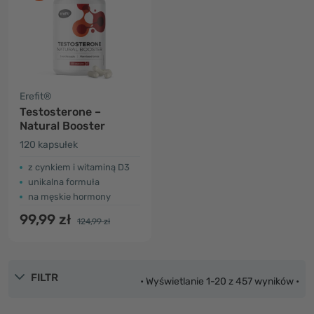
Erefit®
Testosterone –
Natural Booster
120 kapsułek
z cynkiem i witaminą D3
unikalna formuła
na męskie hormony
99,99 zł
124,99 zł
FILTR
• Wyświetlanie 1-20 z 457 wyników •