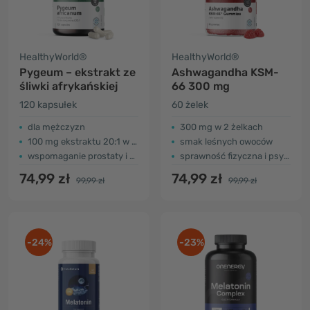
HealthyWorld®
HealthyWorld®
Pygeum – ekstrakt ze
Ashwagandha KSM-
śliwki afrykańskiej
66 300 mg
120 kapsułek
60 żelek
dla mężczyzn
300 mg w 2 żelkach
100 mg ekstraktu 20:1 w kapsułce
smak leśnych owoców
wspomaganie prostaty i dróg moczowych
sprawność fizyczna i psychiczna
74,99 zł
74,99 zł
99,99 zł
99,99 zł
-24%
-23%