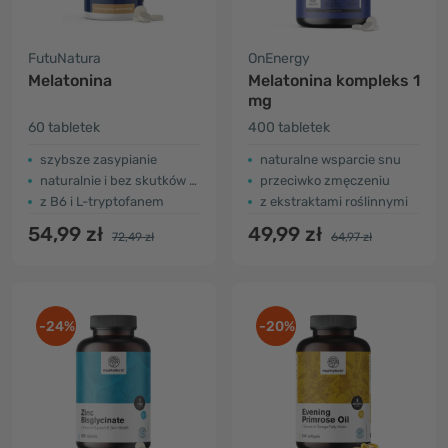
FutuNatura
OnEnergy
Melatonina
Melatonina kompleks 1
mg
60 tabletek
400 tabletek
szybsze zasypianie
naturalne wsparcie snu
naturalnie i bez skutków ubocznych
przeciwko zmęczeniu
z B6 i L-tryptofanem
z ekstraktami roślinnymi
54,99 zł
49,99 zł
72,49 zł
64,97 zł
-24%
-20%