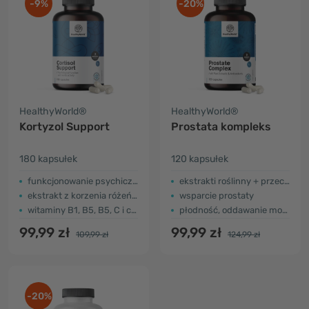
-9%
-20%
HealthyWorld®
HealthyWorld®
Kortyzol Support
Prostata kompleks
180 kapsułek
120 kapsułek
funkcjonowanie psychiczne i poznawcze
ekstrakti roślinny + przeciwutleniacze
ekstrakt z korzenia różeńca górskiego, ashwagandha
wsparcie prostaty
witaminy B1, B5, B5, C i cynk
płodność, oddawanie moczu
99,99 zł
99,99 zł
109,99 zł
124,99 zł
-20%