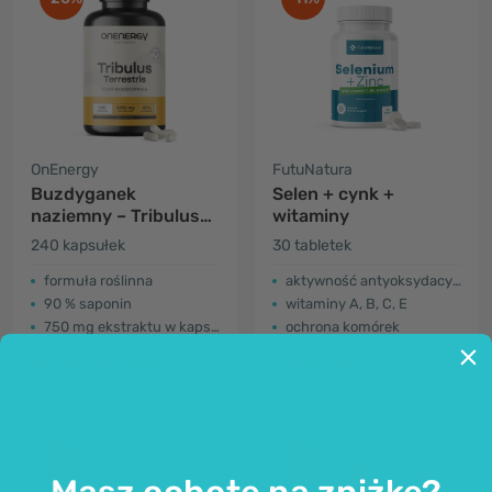
OnEnergy
FutuNatura
Buzdyganek
Selen + cynk +
naziemny – Tribulus
witaminy
2250 mg
240 kapsułek
30 tabletek
formuła roślinna
aktywność antyoksydacyjna
90 % saponin
witaminy A, B, C, E
750 mg ekstraktu w kapsułce
ochrona komórek
99,99 zł
39,99 zł
124,99 zł
44,99 zł
-25%
-11%
Masz ochotę na zniżkę?