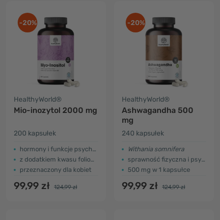
-20%
-20%
HealthyWorld®
HealthyWorld®
Mio-inozytol 2000 mg
Ashwagandha 500
mg
200 kapsułek
240 kapsułek
hormony i funkcje psychologiczne
Withania somnifera
z dodatkiem kwasu foliowego i witaminy B6
sprawność fizyczna i psychiczna
przeznaczony dla kobiet
500 mg w 1 kapsułce
99,99 zł
99,99 zł
124,99 zł
124,99 zł