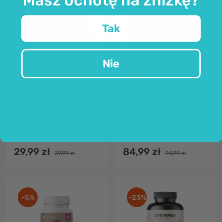
Tak
Nie
FutuNatura
FutuNatura
Testosterole Extreme
Erefit
30 kapsułek
60 kapsułek
zawiera fitosterole sojowe
seksualność i płodność
z ekstraktami roślinnymi
wysoka jakość
na wydolność i siłę
na sprawność fizyczną i umysłową
29,99 zł
84,99 zł
39,99 zł
94,99 zł
-5%
-23%