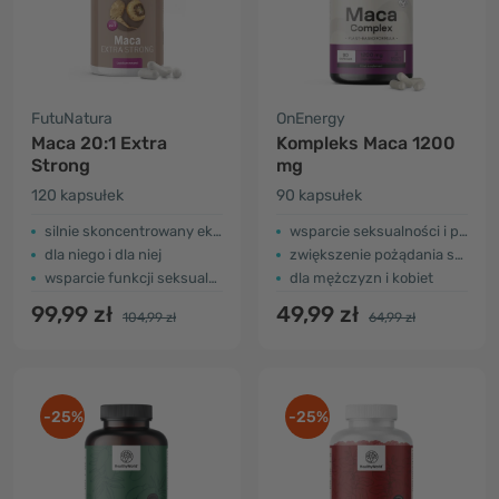
FutuNatura
OnEnergy
Maca 20:1 Extra
Kompleks Maca 1200
Strong
mg
120 kapsułek
90 kapsułek
silnie skoncentrowany ekstrakt
wsparcie seksualności i płodności
dla niego i dla niej
zwiększenie pożądania seksualnego
wsparcie funkcji seksualnych
dla mężczyzn i kobiet
99,99 zł
49,99 zł
104,99 zł
64,99 zł
-25%
-25%