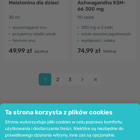
Melatonina dla dzieci
Ashwagandha KSM-
66 300 mg
30 ml
90 żelek
wspomaganie snu
300 mg w 2 żelki
przyjemny słodki smak
smak owoców jagodowych
hormon snu
wydajność i relaks
49,99 zł
74,99 zł
52,49 zł
99,99 zł
1
2
3
Ta strona korzysta z plików cookies
Firma
Strona wykorzystuje pliki cookies w celu poprawy komfortu
Informacje
użytkowania i dostarczania treści. Niektóre są niezbędne do
Dołącz do nas
prawidłowego działania witryny, inne zaś są opcjonalne.
Pomoc i zamówienia