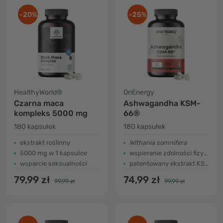
-20%
-25%
HealthyWorld®
OnEnergy
Czarna maca
Ashwagandha KSM-
kompleks 5000 mg
66®
180 kapsułek
180 kapsułek
ekstrakt roślinny
Withania somnifera
5000 mg w 1 kapsułce
wspieranie zdolności fizycznych i umysłowych
wsparcie seksualności
patentowany ekstrakt KSM-66®
79,99 zł
74,99 zł
99,99 zł
99,99 zł