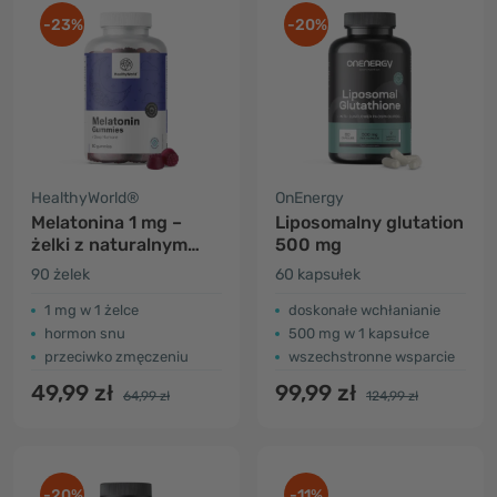
-23%
-20%
HealthyWorld®
OnEnergy
Melatonina 1 mg –
Liposomalny glutation
żelki z naturalnym
500 mg
hormonem
90 żelek
60 kapsułek
1 mg w 1 żelce
doskonałe wchłanianie
hormon snu
500 mg w 1 kapsułce
przeciwko zmęczeniu
wszechstronne wsparcie
49,99 zł
99,99 zł
64,99 zł
124,99 zł
-20%
-11%