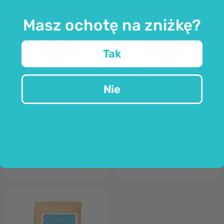
Masz ochotę na zniżkę?
Tak
FutuNatura
OnEnergy
3x MCT C8:C10 Olej
3x MCT C8:C10 Olej
Nie
kokosowy Premium
kokosowy premium
razem 1500 ml
razem 1500 ml
100% z kokosa
bez dodatku konserwantów
59% C8, 40% C10
60% kwasu kaprylowego i 39% kwasu kaprynowego
bez konserwantów
do pielęgnacji, gotowania i samodzielnego użytku
194,99 zł
194,99 zł
299,97 zł
299,97 zł