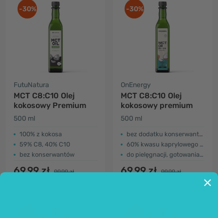
-30%
-30%
FutuNatura
OnEnergy
MCT C8:C10 Olej
MCT C8:C10 Olej
kokosowy Premium
kokosowy premium
500 ml
500 ml
100% z kokosa
bez dodatku konserwantów
59% C8, 40% C10
60% kwasu kaprylowego i 39% kwasu kaprynowego
bez konserwantów
do pielęgnacji, gotowania i samodzielnego spożycia
69,99 zł
69,99 zł
99,99 zł
99,99 zł
-35%
-35%