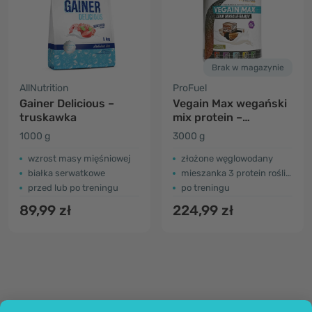
Brak w magazynie
AllNutrition
ProFuel
Gainer Delicious –
Vegain Max wegański
truskawka
mix protein –
czekoladowy brownie
1000 g
3000 g
wzrost masy mięśniowej
złożone węglowodany
białka serwatkowe
mieszanka 3 protein roślinnych
przed lub po treningu
po treningu
89,99 zł
224,99 zł