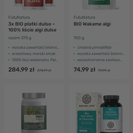
FutuNatura
FutuNatura
3x BIO płatki dulse –
BIO Wakame algi
100% liście algi dulse
razem 375 g
100 g
wysoka zawartość błonnika i białka
Undaria pinnatifida
orzechowy, morski smak
wysoka zawartość błonnika i białka
100% liści wodorostu
Palmaria palmata
wszechstronne zastosowanie
284,99 zł
74,99 zł
374,97 zł
99,99 zł