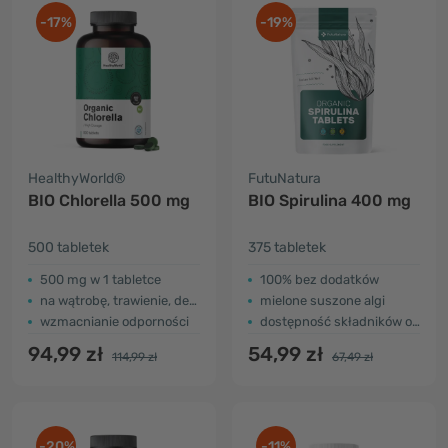
-17%
-19%
HealthyWorld®
FutuNatura
BIO Chlorella 500 mg
BIO Spirulina 400 mg
500 tabletek
375 tabletek
500 mg w 1 tabletce
100% bez dodatków
na wątrobę, trawienie, detoksykację
mielone suszone algi
wzmacnianie odporności
dostępność składników odżywczych (broken cell)
94,99 zł
54,99 zł
114,99 zł
67,49 zł
-20%
-11%