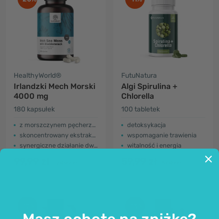
HealthyWorld®
FutuNatura
Irlandzki Mech Morski
Algi Spirulina +
4000 mg
Chlorella
180 kapsułek
100 tabletek
z morszczynem pęcherzykowatym
detoksykacja
skoncentrowany ekstrakt 15:1
wspomaganie trawienia
synergiczne działanie dwóch alg
witalność i energia
99,99 zł
59,99 zł
124,99 zł
67,49 zł
-17%
-13%
Masz ochotę na zniżkę?