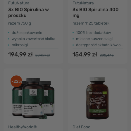
FutuNatura
FutuNatura
3x BIO Spirulina w
3x BIO Spirulina 400
proszku
mg
razem 750 g
razem 1125 tabletek
duże opakowanie
100% bez dodatków
wysoka zawartość białka
mielone suszone algi
mikroalgi
dostępność składników odżywczych (broken cell)
194,99 zł
154,99 zł
284,97 zł
202,47 zł
-22%
HealthyWorld®
Diet Food