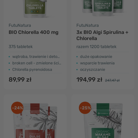
FutuNatura
FutuNatura
BIO Chlorella 400 mg
3x BIO Algi Spirulina +
Chlorella
375 tabletek
razem 1200 tabletek
wątroba, trawienie i detoksykacja
duże opakowanie
broken cell - zmielone ściany komórkowe
wsparcie trawienia
Chlorella pyrenoidosa
oczyszczanie
89,99 zł
194,99 zł
247,47 zł
-24%
-25%