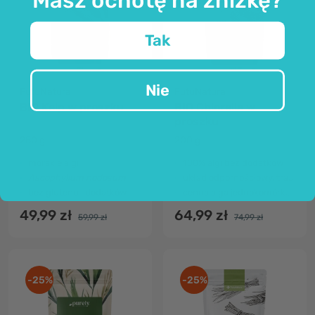
Tak
Nie
FutuNatura
FutuNatura
BIO Kelp w proszku
BIO Chlorella w
proszku
250 g
200 g
morskie algi
100% algi bez dodatków
Ascophyllum nodosum
układ odpornościowy, trawienie i detoks
bez glutenu i dodatków
cenna alga jednokomórkowa
49,99 zł
64,99 zł
59,99 zł
74,99 zł
-25%
-25%