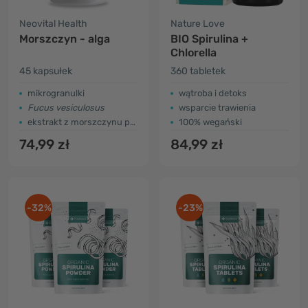
Neovital Health
Nature Love
Morszczyn - alga
BIO Spirulina +
Chlorella
45 kapsułek
360 tabletek
mikrogranulki
wątroba i detoks
Fucus vesiculosus
wsparcie trawienia
ekstrakt z morszczynu pęcherzykowatego
100% wegański
74,99 zł
84,99 zł
-32%
-23%