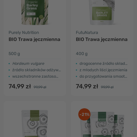
Purely Nutrition
FutuNatura
BIO Trawa jęczmienna
BIO Trawa jęczmienna
500 g
400 g
Hordeum vulgare
drogocenne źródło składników odżywczych
źródło składników odżywczych
z młodych liści jęczmienia
wszechstronne zastosowanie
do przygotowania smoothie
74,99 zł
74,99 zł
99,99 zł
99,99 zł
-21%