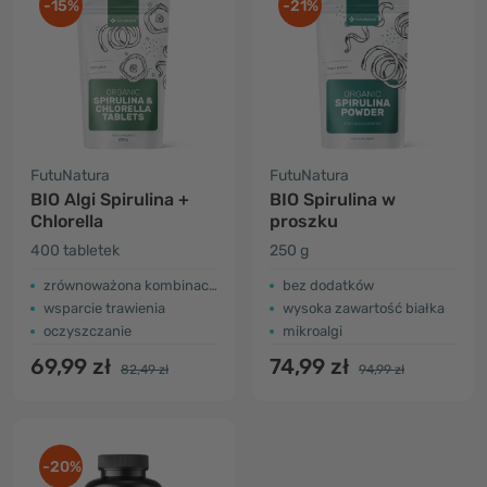
-15%
-21%
FutuNatura
FutuNatura
BIO Algi Spirulina +
BIO Spirulina w
Chlorella
proszku
400 tabletek
250 g
zrównoważona kombinacja
bez dodatków
wsparcie trawienia
wysoka zawartość białka
oczyszczanie
mikroalgi
69,99 zł
74,99 zł
82,49 zł
94,99 zł
-20%