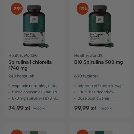
-25%
-13%
HealthyWorld®
HealthyWorld®
Spirulina i chlorella
BIO Spirulina 500 mg
1740 mg
240 kapsułek
600 tabletek
wsparcie naturalnej detoksykacji
odporność i kontrola wagi
funkcjonowanie układu odpornościowego
100 % bez dodatków
870 mg spiruliny i 870 mg chlorelli
duże opakowanie
74,99 zł
99,99 zł
99,99 zł
114,99 zł