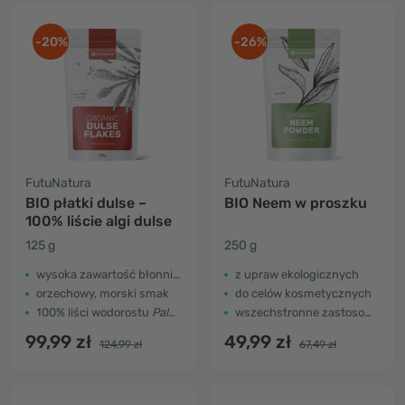
-20%
-26%
FutuNatura
FutuNatura
BIO płatki dulse –
BIO Neem w proszku
100% liście algi dulse
125 g
250 g
wysoka zawartość błonnika i białka
z upraw ekologicznych
orzechowy, morski smak
do celów kosmetycznych
100% liści wodorostu
Palmaria palmata
wszechstronne zastosowanie
99,99 zł
49,99 zł
124,99 zł
67,49 zł