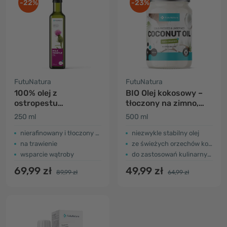
-22%
-23%
FutuNatura
FutuNatura
100% olej z
BIO Olej kokosowy –
ostropestu
tłoczony na zimno,
plamistego
nierafinowany
250 ml
500 ml
nierafinowany i tłoczony na zimno
niezwykle stabilny olej
na trawienie
ze świeżych orzechów kokosowych
wsparcie wątroby
do zastosowań kulinarnych i pielęgnacji skóry
69,99 zł
49,99 zł
89,99 zł
64,99 zł