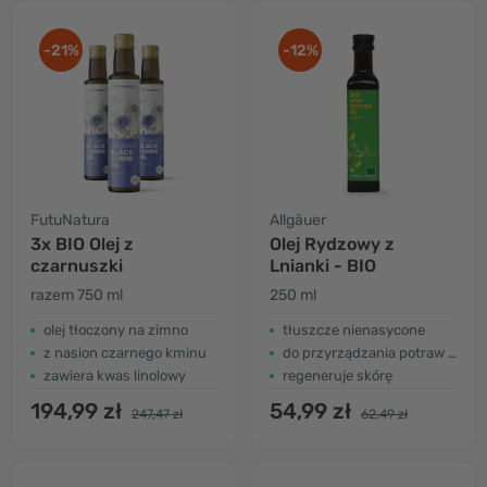
-21%
-12%
FutuNatura
Allgäuer
3x BIO Olej z
Olej Rydzowy z
czarnuszki
Lnianki - BIO
razem 750 ml
250 ml
olej tłoczony na zimno
tłuszcze nienasycone
z nasion czarnego kminu
do przyrządzania potraw na zimno
zawiera kwas linolowy
regeneruje skórę
194,99 zł
54,99 zł
247,47 zł
62,49 zł