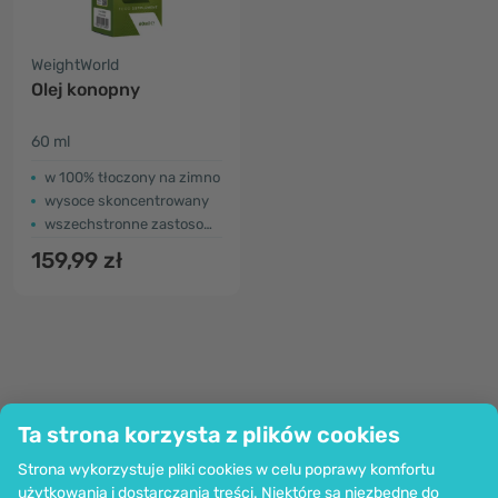
WeightWorld
Olej konopny
60 ml
w 100% tłoczony na zimno
wysoce skoncentrowany
wszechstronne zastosowanie
159,99 zł
Ta strona korzysta z plików cookies
Firma
Strona wykorzystuje pliki cookies w celu poprawy komfortu
Informacje
użytkowania i dostarczania treści. Niektóre są niezbędne do