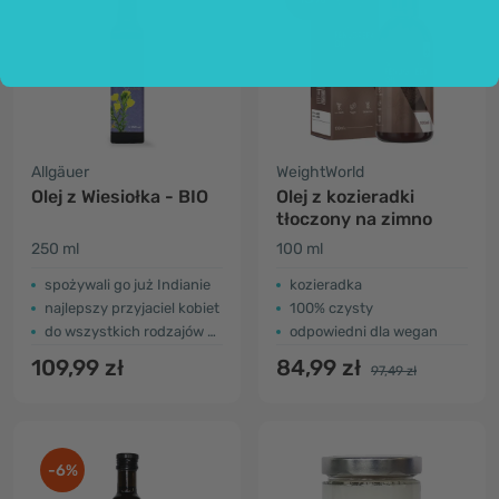
Allgäuer
WeightWorld
Olej z Wiesiołka - BIO
Olej z kozieradki
tłoczony na zimno
250 ml
100 ml
spożywali go już Indianie
kozieradka
najlepszy przyjaciel kobiet
100% czysty
do wszystkich rodzajów skóry
odpowiedni dla wegan
109,99 zł
84,99 zł
97,49 zł
-6%