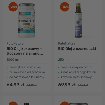
-24%
-15%
FutuNatura
FutuNatura
BIO Olej kokosowy –
BIO Olej z czarnuszki
tłoczony na zimno,
nierafinowany
1000 ml
250 ml
niezwykle stabilny olej
olej tłoczony na zimno
ze świeżych orzechów kokosowych
z nasion czarnego kminu
do zastosowań kulinarnych i pielęgnacji skóry
zawiera kwas linolowy
64,99 zł
69,99 zł
84,99 zł
82,49 zł