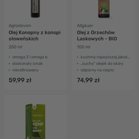
Agrosloven
Allgäuer
Olej Konopny z konopi
Olej z Orzechów
słoweńskich
Laskowych - BIO
250 ml
100 ml
omega 3 i omega 6
kuchnia najwyższej jakości
doskonały smak
„suchy" olejek do skóry
nierafinowany
odporny na ciepło
59,99 zł
74,99 zł