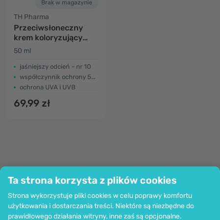
Brak w magazynie
TH Pharma
Przeciwsłoneczny
krem ​​​​koloryzujący
SPF 50+, odcień nr 10
50 ml
jaśniejszy odcień – nr 10
współczynnik ochrony 50+
ochrona UVA i UVB
69,99 zł
Ta strona korzysta z plików cookies
Firma
Strona wykorzystuje pliki cookies w celu poprawy komfortu
Informacje
użytkowania i dostarczania treści. Niektóre są niezbędne do
Dołącz do nas
prawidłowego działania witryny, inne zaś są opcjonalne.