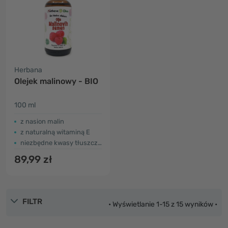
Herbana
Olejek malinowy - BIO
100 ml
z nasion malin
z naturalną witaminą E
niezbędne kwasy tłuszczowe
89,99 zł
FILTR
• Wyświetlanie 1-15 z 15 wyników •