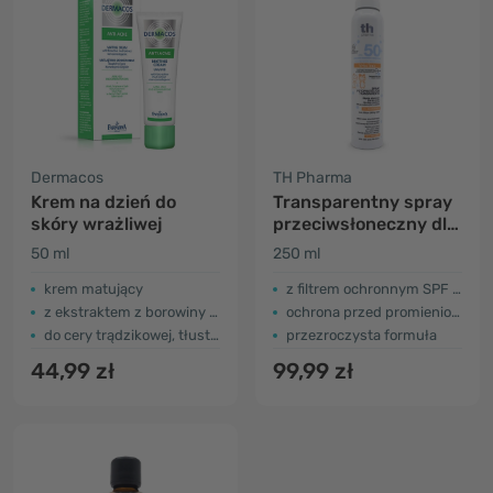
Dermacos
TH Pharma
Krem na dzień do
Transparentny spray
skóry wrażliwej
przeciwsłoneczny dla
dzieci SPF 50+
50 ml
250 ml
krem matujący
z filtrem ochronnym SPF 50+
z ekstraktem z borowiny aktywnej
ochrona przed promieniowaniem UVA i UVB
do cery trądzikowej, tłustej i mieszanej
przezroczysta formuła
44,99 zł
99,99 zł