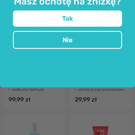
Masz ochotę na zniżkę?
Tak
Nie
TH Pharma
Sun Balance
Transparentny spray
Wodoodporny Krem do
do opalania SPF 50+
Opalania SPF15
250 ml
150 ml
filtr ochronny SPF 50+
do codziennego stosowania
z filtrami UVA i UVB
odporny na wodę i piasek
nietłusta formuła
chroni przed promieniami UV-A i UV-B
99,99 zł
29,99 zł