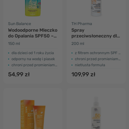
Sun Balance
TH Pharma
Wodoodporne Mleczko
Spray
do Opalania SPF50 –
przeciwsłoneczny dla
dla Dzieci
dzieci SPF 50+
150 ml
200 ml
dla dzieci od 1 roku życia
z filtrem ochronnym SPF 50+
odporny na wodę i piasek
chroni przed promieniami UVA
chroni przed promieniami UV-A i UV-B
nietłusta formuła
54,99 zł
109,99 zł