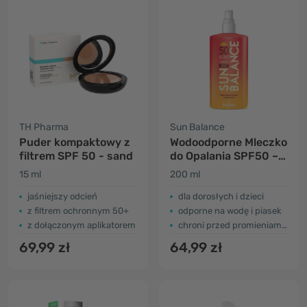
TH Pharma
Sun Balance
Puder kompaktowy z
Wodoodporne Mleczko
filtrem SPF 50 - sand
do Opalania SPF50 –
dla Całej Rodziny
15 ml
200 ml
jaśniejszy odcień
dla dorosłych i dzieci
z filtrem ochronnym 50+
odporne na wodę i piasek
z dołączonym aplikatorem
chroni przed promieniami UV-A i UV-B
69,99 zł
64,99 zł