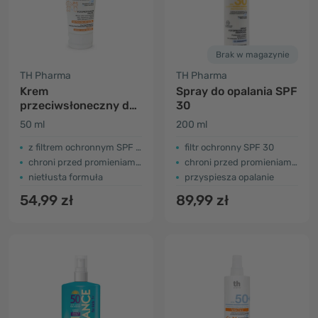
Brak w magazynie
TH Pharma
TH Pharma
Krem
Spray do opalania SPF
przeciwsłoneczny do
30
twarzy dla dzieci SPF
50 ml
200 ml
50+
z filtrem ochronnym SPF 50+
filtr ochronny SPF 30
chroni przed promieniami UVA
chroni przed promieniami UVA
nietłusta formuła
przyspiesza opalanie
54,99 zł
89,99 zł