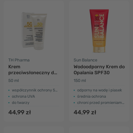
TH Pharma
Sun Balance
Krem
Wodoodporny Krem do
przeciwsłoneczny do
Opalania SPF30
twarzy SPF 50+
50 ml
150 ml
współczynnik ochrony 50+
odporny na wodę i piasek
ochrona UVA
średnia ochrona
do twarzy
chroni przed promieniami UV-A i UV-B
44,99 zł
44,99 zł