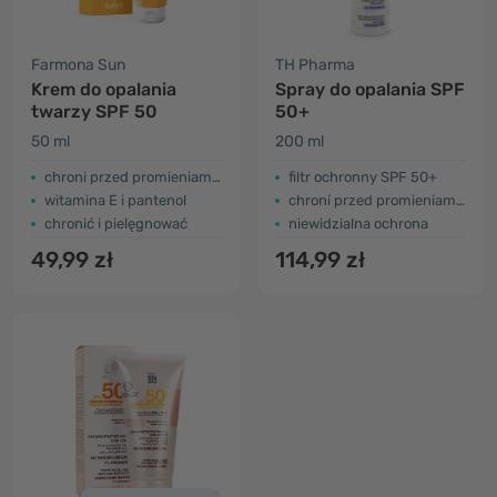
Farmona Sun
TH Pharma
Krem do opalania
Spray do opalania SPF
twarzy SPF 50
50+
50 ml
200 ml
chroni przed promieniami UVA i UVB
filtr ochronny SPF 50+
witamina E i pantenol
chroni przed promieniami UVA
chronić i pielęgnować
niewidzialna ochrona
49,99 zł
114,99 zł