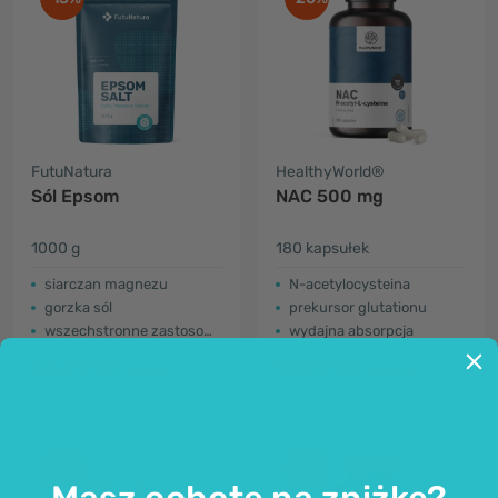
FutuNatura
HealthyWorld®
Sól Epsom
NAC 500 mg
1000 g
180 kapsułek
siarczan magnezu
N-acetylocysteina
gorzka sól
prekursor glutationu
wszechstronne zastosowanie
wydajna absorpcja
34,99 zł
99,99 zł
39,99 zł
124,99 zł
-20%
-15%
Masz ochotę na zniżkę?