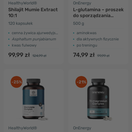
HealthyWorld®
OnEnergy
Shilajit Mumie Extract
L-glutamina – proszek
10:1
do sporządzania
napoju
120 kapsułek
500 g
cenna żywica ajurwedyjska
aminokwas
Asphaltum punjabianum
dla aktywnych fizycznie
kwas fulwowy
po treningu
99,99 zł
74,99 zł
124,99 zł
99,99 zł
-25%
-21%
HealthyWorld®
OnEnergy