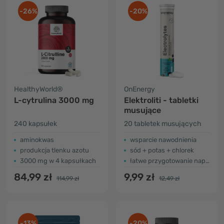
-26%
-20%
HealthyWorld®
OnEnergy
L-cytrulina 3000 mg
Elektroliti - tabletki
musujące
240 kapsułek
20 tabletek musujących
aminokwas
wsparcie nawodnienia
produkcja tlenku azotu
sód + potas + chlorek
3000 mg w 4 kapsułkach
łatwe przygotowanie napoju
84,99 zł
9,99 zł
114,99 zł
12,49 zł
-13%
-20%