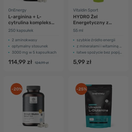
OnEnergy
Vitaldin Sport
L-arginina + L-
HYDRO Żel
cytrulina kompleks
Energetyczny z
3000 mg
Elektrolitami - limonka
250 kapsułek
55 ml
2 aminokwasy
szybkie źródło energii
optymalny stosunek
z minerałami i witaminą B6
3000 mg w 5 kapsułkach
łatwe spożycie bez popijania wodą
114,99 zł
5,99 zł
124,99 zł
-20%
-25%