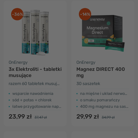
-36%
-14%
OnEnergy
OnEnergy
3x Elektroliti - tabletki
Magnez DIRECT 400
musujące
mg
razem 60 tabletek musujących
30 saszetek
wsparcie nawodnienia
na mięśne i układ nerwowy
sód + potas + chlorek
o smaku pomarańczy
łatwe przygotowanie napoju
400 mg magnezu na saszetkę
23,99 zł
29,99 zł
37,47 zł
34,99 zł