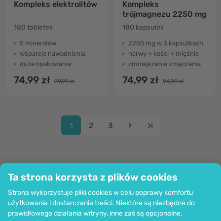
Kompleks elektrolitów
Kompleks
trójmagnezu 2250 mg
180 tabletek
180 kapsułek
5 minerałów
2250 mg w 3 kapsułkach
wsparcie nawodnienia
nerwy + kości + mięśnie
duże opakowanie
zmniejszenie zmęczenia
74,99 zł
74,99 zł
99,99 zł
94,99 zł
1
2
3
Ta strona korzysta z plików cookies
Firma
Strona wykorzystuje pliki cookies w celu poprawy komfortu
Informacje
użytkowania i dostarczania treści. Niektóre są niezbędne do
Dołącz do nas
prawidłowego działania witryny, inne zaś są opcjonalne.
Pomoc i zamówienia