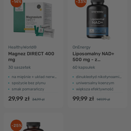
-14%
-33%
HealthyWorld®
OnEnergy
Magnez DIRECT 400
Liposomalny NAD+
mg
500 mg - z
trimetyloglicyną
30 saszetek
60 kapsułek
na mięśnie + układ nerwowy
dinukleotyd nikotynoamidoadeninowy
spożycie bez płynu
uniwersalny koenzym
smak pomarańczy
większa efektywność
29,99 zł
99,99 zł
34,99 zł
149,99 zł
-25%