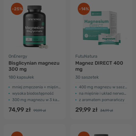
-25%
-14%
OnEnergy
FutuNatura
Bisglicynian magnezu
Magnez DIRECT 400
300 mg
mg
180 kapsułek
30 saszetek
mniej zmęczenia + mięśnie + układ nerwowy
400 mg magnezu w saszetce
wysoka biodostępność
na mięśnie i układ nerwowy
300 mg magnezu w 3 kapsułkach
z aromatem pomarańczy
74,99 zł
29,99 zł
99,99 zł
34,99 zł