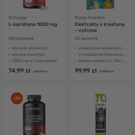
OnEnergy
Purely Nutrition
L-karnityna 1000 mg
Elektrolity z kreatyną
– cytryna
180 kapsułek
20 saszetek
dla osób aktywnych
zwiększenie wydolności organizmu
wysoka zawartość
zmniejszenie zmęczenia i znużenia
1000 mg w 2 kapsułkach
dodane witaminy C, B6 i B12
74,99 zł
99,99 zł
124,99 zł
124,99 zł
-8%