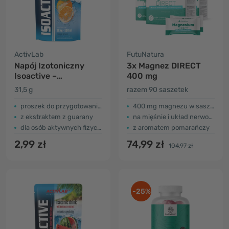
ActivLab
FutuNatura
Napój Izotoniczny
3x Magnez DIRECT
Isoactive –
400 mg
pomarańcza
31,5 g
razem 90 saszetek
proszek do przygotowania napoju
400 mg magnezu w saszetce
z ekstraktem z guarany
na mięśnie i układ nerwowy
dla osób aktywnych fizycznie
z aromatem pomarańczy
2,99 zł
74,99 zł
104,97 zł
-25%