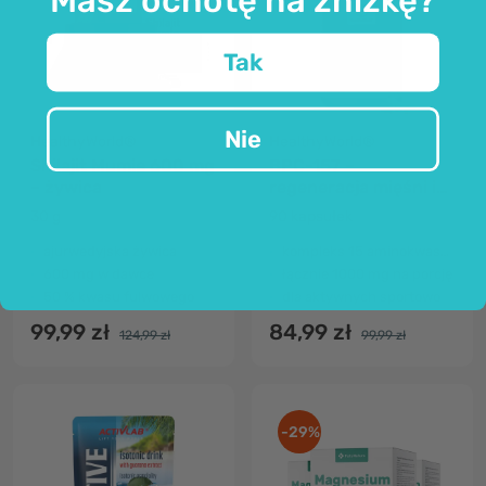
Tak
Nie
HealthyWorld®
HealthyWorld®
Shilajit Mumie 600 mg
BPC-157 –
– żywica
regeneracja mięśni i
stawów
30 g
90 kapsułek
ajurwedyjska żywica
kompleks 15 aminokwasów
600 mg w dawce
łącznie 1000 mg na porcję
50 % kwasu fulwowego
dla aktywnych sportowo
99,99 zł
84,99 zł
124,99 zł
99,99 zł
-29%