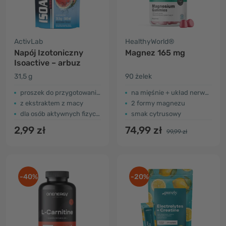
ActivLab
HealthyWorld®
Napój Izotoniczny
Magnez 165 mg
Isoactive – arbuz
31,5 g
90 żelek
proszek do przygotowania napoju
na mięśnie + układ nerwowy
z ekstraktem z macy
2 formy magnezu
dla osób aktywnych fizycznie
smak cytrusowy
2,99 zł
74,99 zł
99,99 zł
-40%
-20%