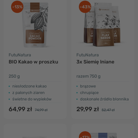
-13%
-43%
FutuNatura
FutuNatura
BIO Kakao w proszku
3x Siemię lniane
250 g
razem 750 g
niesłodzone kakao
brązowe
z palonych ziaren
chrupiące
świetne do wypieków
doskonałe źródło błonnika
64,99 zł
29,99 zł
74,99 zł
52,47 zł
-17%