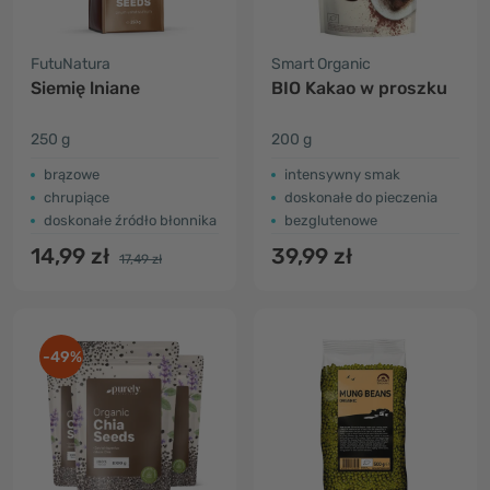
FutuNatura
Smart Organic
Siemię lniane
BIO Kakao w proszku
250 g
200 g
brązowe
intensywny smak
chrupiące
doskonałe do pieczenia
doskonałe źródło błonnika
bezglutenowe
14,99 zł
39,99 zł
17,49 zł
-49%