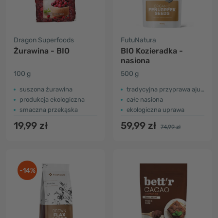
Dragon Superfoods
FutuNatura
Żurawina - BIO
BIO Kozieradka -
nasiona
100 g
500 g
suszona żurawina
tradycyjna przyprawa ajurwedyjska
produkcja ekologiczna
całe nasiona
smaczna przekąska
ekologiczna uprawa
19,99 zł
59,99 zł
74,99 zł
-14%