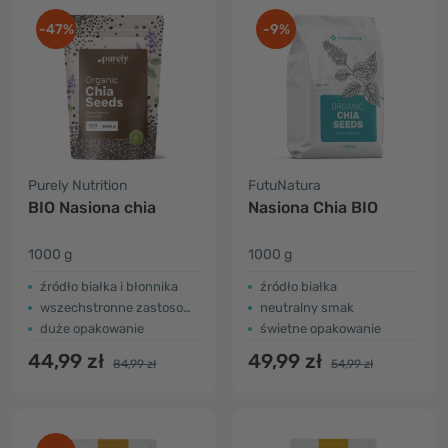
-47%
-9%
Purely Nutrition
FutuNatura
BIO Nasiona chia
Nasiona Chia BIO
1000 g
1000 g
źródło białka i błonnika
źródło białka
wszechstronne zastosowanie
neutralny smak
duże opakowanie
świetne opakowanie
44,99 zł
49,99 zł
84,99 zł
54,99 zł