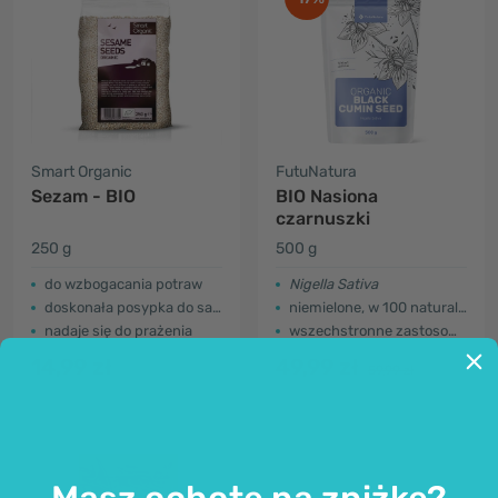
Smart Organic
FutuNatura
Sezam - BIO
BIO Nasiona
czarnuszki
250 g
500 g
do wzbogacania potraw
Nigella Sativa
doskonała posypka do sałatek
niemielone, w 100 naturalne
nadaje się do prażenia
wszechstronne zastosowanie w kuchni
14,99 zł
49,99 zł
59,99 zł
Masz ochotę na zniżkę?