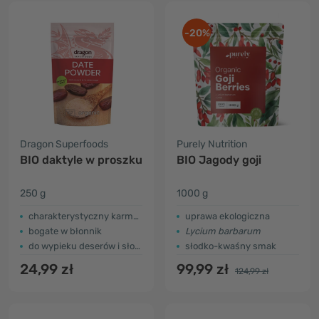
-20%
Dragon Superfoods
Purely Nutrition
BIO daktyle w proszku
BIO Jagody goji
250 g
1000 g
charakterystyczny karmelowy smak
uprawa ekologiczna
bogate w błonnik
Lycium barbarum
do wypieku deserów i słodzenia
słodko-kwaśny smak
24,99 zł
99,99 zł
124,99 zł