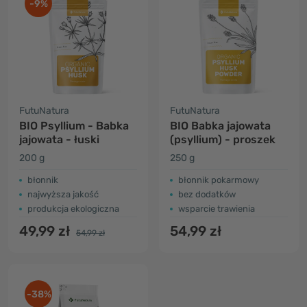
-9%
FutuNatura
FutuNatura
BIO Psyllium - Babka
BIO Babka jajowata
jajowata - łuski
(psyllium) - proszek
200 g
250 g
błonnik
błonnik pokarmowy
najwyższa jakość
bez dodatków
produkcja ekologiczna
wsparcie trawienia
49,99 zł
54,99 zł
54,99 zł
-38%