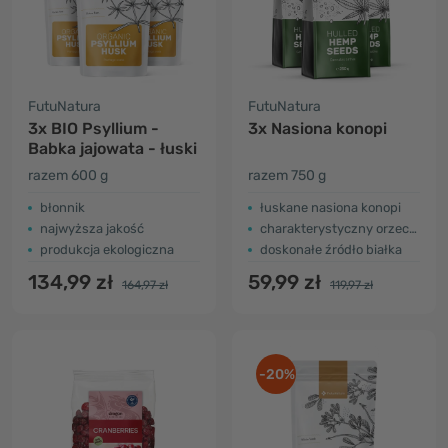
FutuNatura
FutuNatura
3x BIO Psyllium -
3x Nasiona konopi
Babka jajowata - łuski
razem 600 g
razem 750 g
błonnik
łuskane nasiona konopi
najwyższa jakość
charakterystyczny orzechowy smak
produkcja ekologiczna
doskonałe źródło białka
134,99 zł
59,99 zł
164,97 zł
119,97 zł
-20%