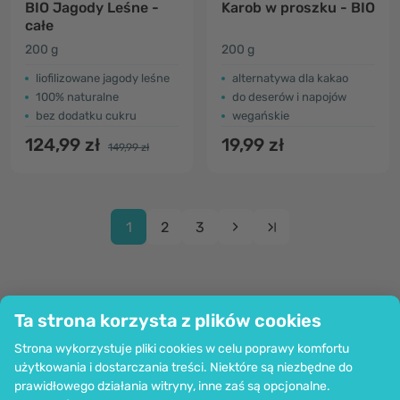
BIO Jagody Leśne -
Karob w proszku - BIO
całe
200 g
200 g
liofilizowane jagody leśne
alternatywa dla kakao
100% naturalne
do deserów i napojów
bez dodatku cukru
wegańskie
124,99 zł
19,99 zł
149,99 zł
1
2
3
Ta strona korzysta z plików cookies
Firma
Strona wykorzystuje pliki cookies w celu poprawy komfortu
Informacje
użytkowania i dostarczania treści. Niektóre są niezbędne do
Dołącz do nas
prawidłowego działania witryny, inne zaś są opcjonalne.
Pomoc i zamówienia