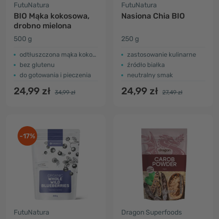
FutuNatura
FutuNatura
BIO Mąka kokosowa,
Nasiona Chia BIO
drobno mielona
500 g
250 g
odtłuszczona mąka kokosowa
zastosowanie kulinarne
bez glutenu
źródło białka
do gotowania i pieczenia
neutralny smak
24,99 zł
24,99 zł
34,99 zł
27,49 zł
-17%
FutuNatura
Dragon Superfoods