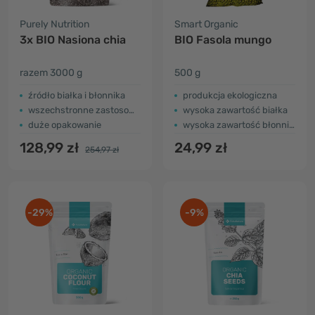
Purely Nutrition
Smart Organic
3x BIO Nasiona chia
BIO Fasola mungo
razem 3000 g
500 g
źródło białka i błonnika
produkcja ekologiczna
wszechstronne zastosowanie
wysoka zawartość białka
duże opakowanie
wysoka zawartość błonnika
128,99 zł
24,99 zł
254,97 zł
-29%
-9%