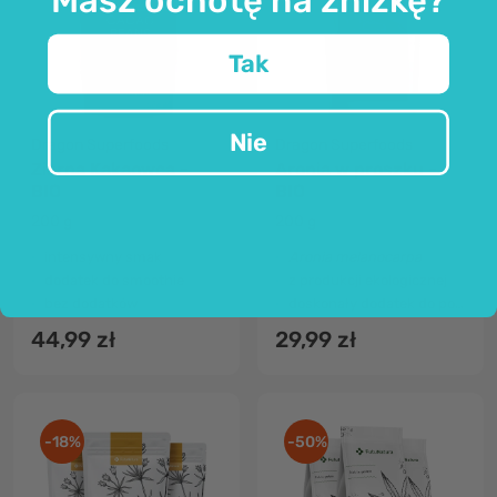
Tak
Nie
Dragon Superfoods
Dragon Superfoods
Ziarna Kakaowca -
Aronia w proszku -
BIO
BIO
200 g
200 g
intensywny smak
Aronia melanocarpa
dodatek do smoothie
z produkcji ekologicznej
bez dodatków
doskonały dodatek do potraw
44,99 zł
29,99 zł
-18%
-50%