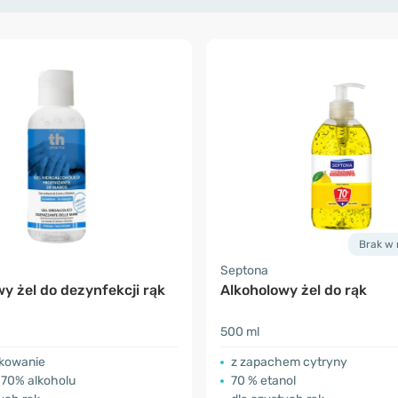
Brak w
Septona
y żel do dezynfekcji rąk
Alkoholowy żel do rąk
500 ml
kowanie
z zapachem cytryny
70% alkoholu
70 % etanol