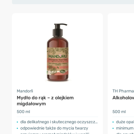
Mandorlì
TH Pharma
Mydło do rąk – z olejkiem
Alkoholow
migdałowym
500 ml
500 ml
dla delikatnego i skutecznego oczyszczania
duże opa
odpowiednie także do mycia twarzy
minimum 