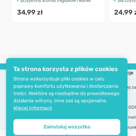
przyjemny aromat migdałów i wanilii
dla czyst
34,99 zł
24,99 
Ta strona korzysta z plików cookies
Firma
Informacje
Strona wykorzystuje pliki cookies w celu
poprawy komfortu użytkowania i dostarczania
Skontaktuj się z nami
Najczęściej z
treści. Niektóre są niezbędne do prawidłowego
O firmie
Marki
działania witryny, inne zaś są opcjonalne.
Certyfikat EKO
Narzędzia GD
Więcej informacji
Dostawa i met
Zainstaluj wszystko
Ogólne warun