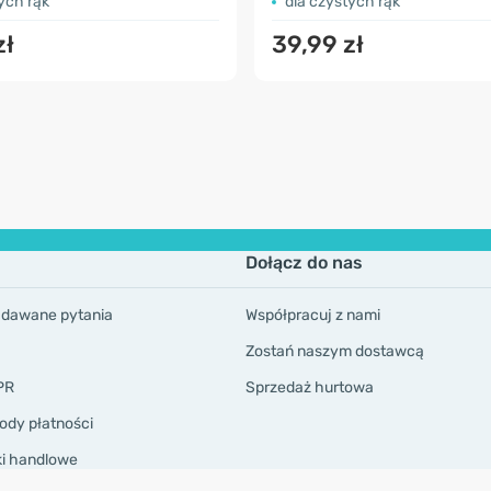
ych rąk
dla czystych rąk
zł
39,99 zł
Dołącz do nas
adawane pytania
Współpracuj z nami
Zostań naszym dostawcą
PR
Sprzedaż hurtowa
ody płatności
ki handlowe