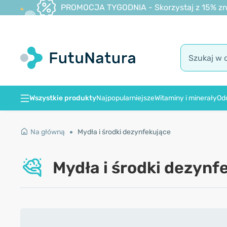
PROMOCJA TYGODNIA - Skorzystaj z 15% zniż
Wszystkie produkty
Najpopularniejsze
Witaminy i minerały
Od
Na główną
Mydła i środki dezynfekujące
Mydła i środki dezynf