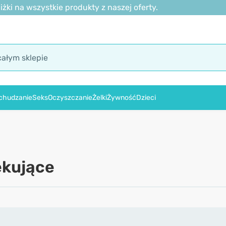
ki na wszystkie produkty z naszej oferty.
chudzanie
Seks
Oczyszczanie
Żelki
Żywność
Dzieci
ekujące