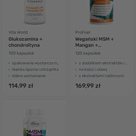
Vita World
ProFuel
Glukozamina +
Wegański MSM +
chondroityna
Mangan +
Glukozamina
100 kapsułek
120 kapsułek
opakowanie wystarcza na 50 dni
z dodatkiem ekstraktów roślinnych
tkanka łączna i chrząstka
na kości i stawy
dobre wchłanianie
z ekstraktami roślinnymi
114,99 zł
169,99 zł