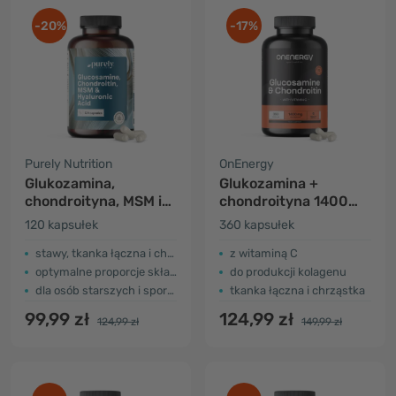
-20%
-17%
Purely Nutrition
OnEnergy
Glukozamina,
Glukozamina +
chondroityna, MSM i
chondroityna 1400
kwas hialuronowy
mg
120 kapsułek
360 kapsułek
stawy, tkanka łączna i chrząstka
z witaminą C
optymalne proporcje składników
do produkcji kolagenu
dla osób starszych i sportowców
tkanka łączna i chrząstka
99,99 zł
124,99 zł
124,99 zł
149,99 zł