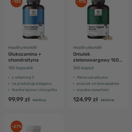
-13%
-17%
HealthyWorld®
HealthyWorld®
Glukozamina +
Omułek
chondroityna
zielonowargowy 1500
mg
180 kapsułek
360 kapsuł
z witaminą C
Perna canaliculus
na produkcję kolagenu
proszek ze skorupiaków
tkanka łączna i chrząstka
wysoka zawartość
99,99 zł
124,99 zł
114,99 zł
149,99 zł
-27%