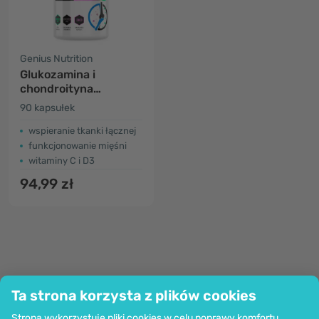
Genius Nutrition
Glukozamina i
chondroityna
kompleks
90 kapsułek
wspieranie tkanki łącznej
funkcjonowanie mięśni
witaminy C i D3
94,99 zł
Ta strona korzysta z plików cookies
Firma
Strona wykorzystuje pliki cookies w celu poprawy komfortu