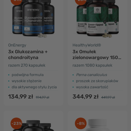
OnEnergy
HealthyWorld®
3x Glukozamina +
3x Omułek
chondroityna
zielonowargowy 1500
mg
razem 270 kapsułek
razem 1080 kapsułek
podwójna formuła
Perna canaliculus
wysokie stężenie
proszek ze skorupiaków
dla aktywnego stylu życia
wysoka zawartość
134,99 zł
344,99 zł
194,97 zł
449,97 zł
-23%
-8%