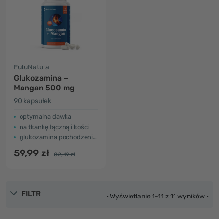
FutuNatura
Glukozamina +
Mangan 500 mg
90 kapsułek
optymalna dawka
na tkankę łączną i kości
glukozamina pochodzenia roślinnego
59,99 zł
82,49 zł
FILTR
• Wyświetlanie 1-11 z 11 wyników •