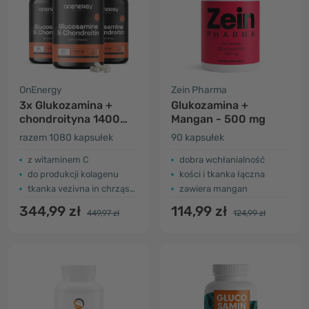
OnEnergy
Zein Pharma
3x Glukozamina +
Glukozamina +
chondroityna 1400
Mangan - 500 mg
mg
razem 1080 kapsułek
90 kapsułek
z witaminem C
dobra wchłanialność
do produkcji kolagenu
kości i tkanka łączna
tkanka vezivna in chrząstka
zawiera mangan
344,99 zł
114,99 zł
449,97 zł
124,99 zł