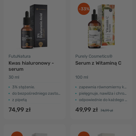
-33%
FutuNatura
Purely Cosmetics®
Kwas hialuronowy -
Serum z Witaminą C
serum
30 ml
100 ml
3% stężenie.
zapewnia równomierny koloryt skóry
do bezpośredniego zastosowania
pielęgnuje, nawilża i chroni skórę
z pipetą
odpowiednie do każdego rodzaju skóry
74,99 zł
49,99 zł
74,99 zł