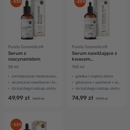
-33%
-25%
Purely Cosmetics®
Purely Cosmetics®
Serum z
Serum nawilżające z
niacynamidem
kwasem
hialuronowym
50 ml
100 ml
zmniejszanie niedoskonałości i zaczerwienień
gładka i miękka skóra
skuteczne nawilżanie i łagodzenie
gliceryna + pantenol + alantoina
do każdego rodzaju skóry
do każdego rodzaju skóry
49,99 zł
74,99 zł
74,99 zł
99,99 zł
-33%