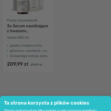
Purely Cosmetics®
3x Serum nawilżające
z kwasem
hialuronowym
razem 300 ml
gładka i miękka skóra
gliceryna + pantenol + alantoina
do każdego rodzaju skóry
209,99 zł
299,97 zł
Ta strona korzysta z plików cookies
Firma
Strona wykorzystuje pliki cookies w celu poprawy komfortu