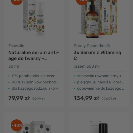
Essentiq
Purely Cosmetics®
Naturalne serum anti-
3x Serum z Witaminą
age do twarzy -
C
centella & baobab
30 ml
razem 300 ml
0 % parabenów, siarczanów, silikonów
zapewnia równomierny koloryt skóry
98 % składników pochodzenia naturalnego
pielęgnuje, nawilża i chroni skórę
dla każdego rodzaju skóry
odpowiednie do każdego rodzaju skóry
79,99 zł
134,99 zł
99,99 zł
224,97 zł
-40%