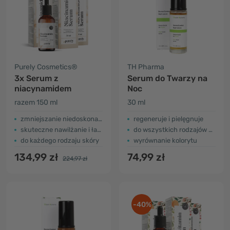
Purely Cosmetics®
TH Pharma
3x Serum z
Serum do Twarzy na
niacynamidem
Noc
razem 150 ml
30 ml
zmniejszanie niedoskonałości i zaczerwienień
regeneruje i pielęgnuje
skuteczne nawilżanie i łagodzenie
do wszystkich rodzajów skóry
do każdego rodzaju skóry
wyrównanie kolorytu
134,99 zł
74,99 zł
224,97 zł
-40%