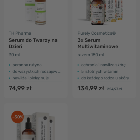
TH Pharma
Purely Cosmetics®
Serum do Twarzy na
3x Serum
Dzień
Multiwitaminowe
30 ml
razem 150 ml
poranna rutyna
ochrania i nawilża skórę
do wszystkich rodzajów skóry
5 istotnych witamin
nawilża i pielęgnuje
do każdego rodzaju skóry
74,99 zł
134,99 zł
224,97 zł
-30%