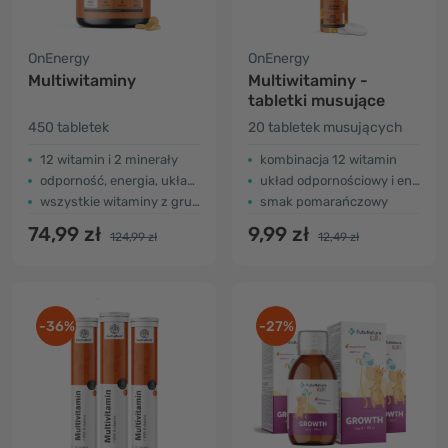
OnEnergy
OnEnergy
Multiwitaminy
Multiwitaminy -
tabletki musujące
450 tabletek
20 tabletek musujących
12 witamin i 2 minerały
kombinacja 12 witamin
odporność, energia, układ nerwowy...
układ odpornościowy i energia
wszystkie witaminy z grupy B
smak pomarańczowy
74,99 zł
9,99 zł
124,99 zł
12,49 zł
-36%
-27%