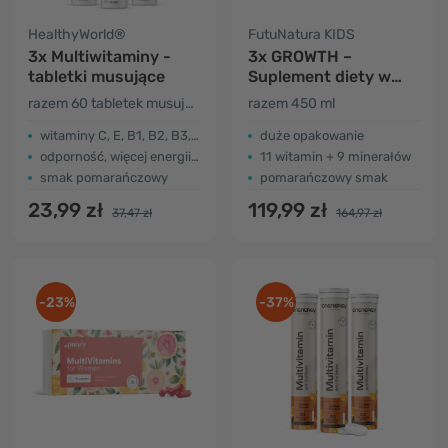
HealthyWorld®
FutuNatura KIDS
3x Multiwitaminy -
3x GROWTH –
tabletki musujące
Suplement diety w
płynie dla dzieci w
razem 60 tabletek musujących
razem 450 ml
okresie wzrostu
witaminy C, E, B1, B2, B3, B5, B6 i B12
duże opakowanie
odporność, więcej energii…
11 witamin + 9 minerałów
smak pomarańczowy
pomarańczowy smak
23,99 zł
119,99 zł
37,47 zł
164,97 zł
-23%
-37%