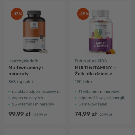
-13%
-25%
HealthyWorld®
FutuNatura KIDS
Multiwitaminy i
MULTIWITAMINY –
minerały
Żelki dla dzieci z
multiwitaminami
365 kapsułek
120 żelek
na układ odpornościowy i energię
11 witamin i minerałów
zapas na cały rok
odporność, więcej energii…
25 witamin i minerałów
5 smaków żelek
99,99 zł
74,99 zł
114,99 zł
99,99 zł