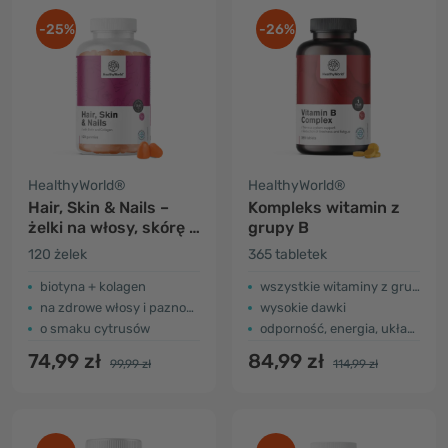
-25%
-26%
HealthyWorld®
HealthyWorld®
Hair, Skin & Nails –
Kompleks witamin z
żelki na włosy, skórę i
grupy B
paznokcie
120 żelek
365 tabletek
biotyna + kolagen
wszystkie witaminy z grupy B
na zdrowe włosy i paznokcie
wysokie dawki
o smaku cytrusów
odporność, energia, układ nerwowy
74,99 zł
84,99 zł
99,99 zł
114,99 zł