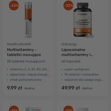
-20%
-33%
HealthyWorld®
OnEnergy
Multiwitaminy -
Liposomalne
tabletki musujące
multiwitaminy i
minerały
20 tabletek musujących
60 kapsułek
witaminy C, E, B1, B2, B3, B5, B6 i B12
super wydajność
odporność, więcej energii…
19 witamin i minerałów
smak pomarańczowy
wsparcie dla całego organizmu
9,99 zł
49,99 zł
12,49 zł
74,99 zł
-18%
-20%