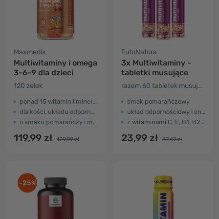
Maxmedix
FutuNatura
Multiwitaminy i omega
3x Multiwitaminy -
3-6-9 dla dzieci
tabletki musujące
120 żelek
razem 60 tabletek musujących
ponad 15 witamin i minerałów
smak pomarańczowy
dla kości, układu odpornościowego i energii
układ odpornościowy i energia
o smaku pomarańczy i maliny
z witaminami C, E, B1, B2, B3, B5, B6 i B12
119,99 zł
23,99 zł
129,99 zł
37,47 zł
-25%