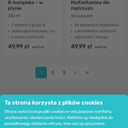
B-kompleks – w
Multiwitaminy dla
płynie
mężczyzn
250 ml
60 kapsułek
7 witamin z grupy B
28 aktywnych składników
układ odpornościowy i nerwowy, więcej energii
z ekstraktami roślinnymi
o smaku tutti frutti
odporność i energia
49,99 zł
49,99 zł
64,99 zł
64,99 zł
1
2
3
Ta strona korzysta z plików cookies
Firma
Strona wykorzystuje pliki cookies w celu poprawy komfortu
Informacje
użytkowania i dostarczania treści. Niektóre są niezbędne do
Dołącz do nas
prawidłowego działania witryny, inne zaś są opcjonalne.
Pomoc i zamówienia