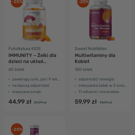
-25%
-20%
FutuNatura KIDS
Sweet Nutribites
IMMUNITY – Żelki dla
Multiwitaminy dla
dzieci na układ
Kobiet
odpornościowy
60 żelek
150 żelek
zawierają cynk, jod i 9 witamin
odporność i energia
na lepszą odporność
mieszanka żelek w 3 smakach
mieszane smaki
11 witamin i minerałów
44,99 zł
59,99 zł
59,99 zł
74,99 zł
-20%