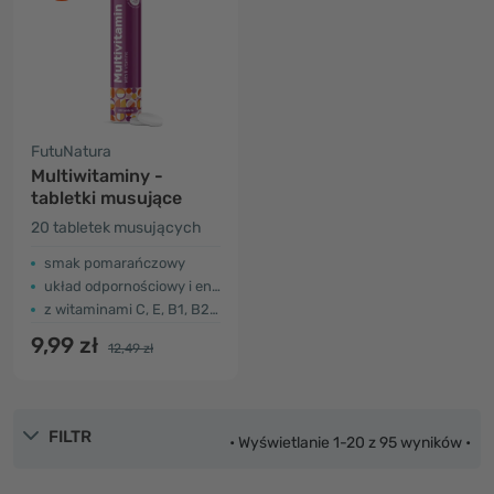
FutuNatura
Multiwitaminy -
tabletki musujące
20 tabletek musujących
smak pomarańczowy
układ odpornościowy i energia
z witaminami C, E, B1, B2, B3, B5, B6 i B12
9,99 zł
12,49 zł
FILTR
• Wyświetlanie 1-20 z 95 wyników •