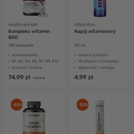
HealthyWorld®
AllNutrition
Kompleks witamin
Napój witaminowy
B50
180 kapsułek
80 ml
wysoka dawka
łatwe w spożyciu
B1, B2, B3, B6, B7, B9, B12
18 witamin i minerałów
inozytol i cholina
odporność + energia
74,99 zł
4,99 zł
99,99 zł
-40%
-20%