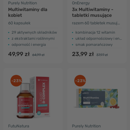
Purely Nutrition
OnEnergy
Multiwitaminy dla
3x Multiwitaminy -
kobiet
tabletki musujące
60 kapsułek
razem 60 tabletek musujących
29 aktywnych składników
kombinacja 12 witamin
z ekstraktami roślinnymi
układ odpornościowy i energia
odporność i energia
smak pomarańczowy
49,99 zł
23,99 zł
64,99 zł
37,97 zł
-23%
-23%
FutuNatura
Purely Nutrition