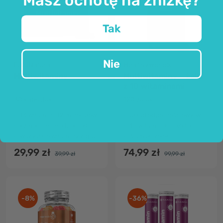
Tak
Nie
FutuNatura
HealthyWorld®
Multiwitaminy
Multiwitaminy – żelki
z 10 witaminami
30 kapsułek
120 żelek
13 witamin i 12 minerałów
układ odpornościowy, więcej energii
kzmocnienie odporności, więcej energii
10 witamin + inozytol
wszystkie witaminy z grupy B
3 smaki żelek
29,99 zł
74,99 zł
39,99 zł
99,99 zł
-8%
-36%