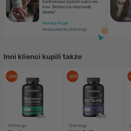
kontrolować poziom cukru we
krwi. Berberyna naprawdę
działa!”
Monika Pająk
Ambasadorka OnEnergy
Inni klienci kupili także
-25%
-25%
-
OnEnergy
OnEnergy