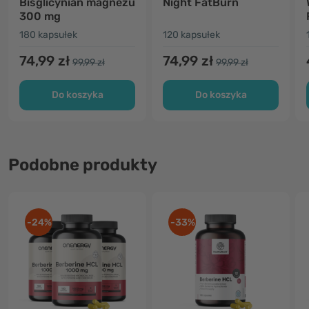
Bisglicynian magnezu
Night FatBurn
300 mg
180 kapsułek
120 kapsułek
74,99 zł
74,99 zł
99,99 zł
99,99 zł
Do koszyka
Do koszyka
Podobne produkty
-24%
-33%