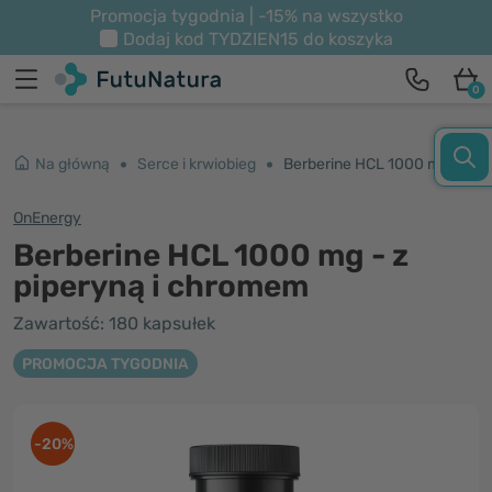
Promocja tygodnia | -15% na wszystko
Dodaj kod
TYDZIEN15
do koszyka
0
Na główną
Serce i krwiobieg
Berberine HCL 1000 mg - z piperyną i chromem
OnEnergy
Berberine HCL 1000 mg - z
piperyną i chromem
Zawartość: 180 kapsułek
PROMOCJA TYGODNIA
-20%