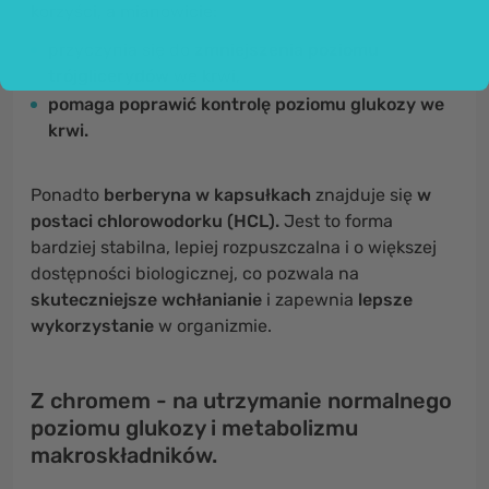
korzyści, a mianowicie:
przyczynia się do
zmniejszenia poziomu
trójglicerydów
we krwi,
pomaga poprawić
kontrolę poziomu glukozy we
krwi.
Ponadto
berberyna w kapsułkach
znajduje się
w
postaci chlorowodorku (HCL).
Jest to forma
bardziej stabilna, lepiej rozpuszczalna i o większej
dostępności biologicznej, co pozwala na
skuteczniejsze
wchłanianie
i zapewnia
lepsze
wykorzystanie
w organizmie.
Z chromem - na utrzymanie normalnego
poziomu glukozy i metabolizmu
makroskładników.