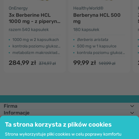
OnEnergy
HealthyWorld®
3x Berberine HCL
Berberyna HCL 500
1000 mg - z piperyną
mg
i chromem
razem 540 kapsułek
180 kapsułek
1000 mg w 2 kapsułkach
Berberis aristata
kontrola poziomu glukozy we krwi
500 mg w 1 kapsułce
metabolizm makroskładników
kontrola poziomu glukozy we krwi
284,99 zł
99,99 zł
374,97 zł
149,99 zł
Firma
Informacje
Dołącz do nas
Ta strona korzysta z plików cookies
Pomoc i zamówienia
Strona wykorzystuje pliki cookies w celu poprawy komfortu