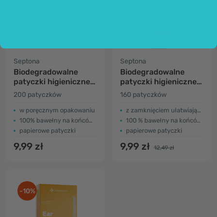
Septona
Septona
Biodegradowalne
Biodegradowalne
patyczki higieniczne
patyczki higieniczne
do uszu
do uszu
200 patyczków
160 patyczków
w poręcznym opakowaniu
z zamknięciem ułatwiającym szybki dostęp
100% bawełny na końcówkach
100 % bawełny na końcówkach
papierowe patyczki
papierowe patyczki
9,99 zł
9,99 zł
12,49 zł
-10%