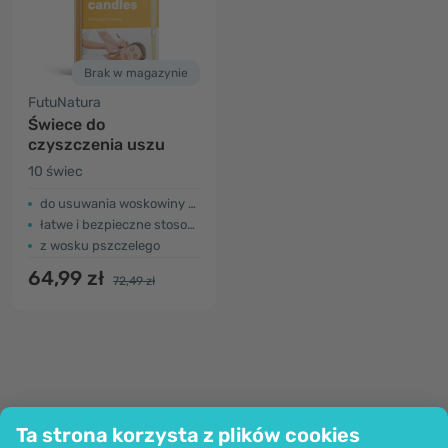
Brak w magazynie
FutuNatura
Świece do
czyszczenia uszu
10 świec
do usuwania woskowiny z uszu
łatwe i bezpieczne stosowanie
z wosku pszczelego
64,99 zł
72,49 zł
Ta strona korzysta z plików cookies