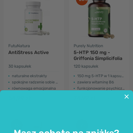
FutuNatura
Purely Nutrition
AntiStress Active
5-HTP 150 mg -
Griffonia Simplicifolia
30 kapsułek
120 kapsułek
naturalne ekstrakty
150 mg 5-HTP w 1 kapsułce
spokojne radzenie sobie ze stresem
zawiera witaminę B6
równowaga emocjonalna
funkcjonowanie psychiczne
54,99 zł
74,99 zł
99,99 zł
-35%
-9%
Masz ochotę na zniżkę?