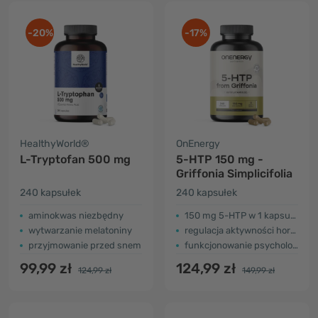
-20%
-17%
HealthyWorld®
OnEnergy
L-Tryptofan 500 mg
5-HTP 150 mg -
Griffonia Simplicifolia
240 kapsułek
240 kapsułek
aminokwas niezbędny
150 mg 5-HTP w 1 kapsułce
wytwarzanie melatoniny
regulacja aktywności hormonalnej
przyjmowanie przed snem
funkcjonowanie psychologiczne
99,99 zł
124,99 zł
124,99 zł
149,99 zł