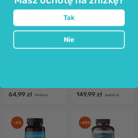
Tak
Nie
FutuNatura
FutuNatura
5-HTP 150 mg -
3x AntiStress Active
Griffonia Simplicifolia
90 kapsułek
razem 90 kapsułek
150 mg 5-HTP w 1 kapsułce
naturalne ekstrakty
z witaminą B6
spokojne radzenie sobie ze stresem
dla układu nerwowego
równowaga emocjonalna
64,99 zł
149,99 zł
99,99 zł
164,97 zł
-6%
-40%