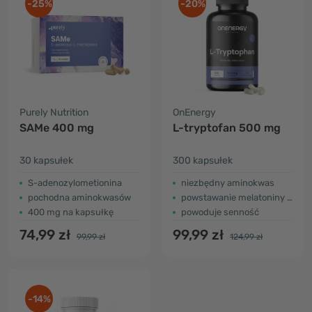
-25%
-20%
Purely Nutrition
OnEnergy
SAMe 400 mg
L-tryptofan 500 mg
30 kapsułek
300 kapsułek
S-adenozylometionina
niezbędny aminokwas
pochodna aminokwasów
powstawanie melatoniny + serotoniny
400 mg na kapsułkę
powoduje senność
74,99 zł
99,99 zł
99,99 zł
124,99 zł
-14%