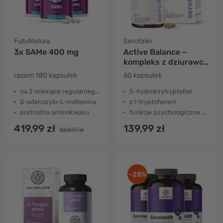
FutuNatura
Serotalin
3x SAMe 400 mg
Active Balance –
kompleks z dziurawca
z 5-HTP
razem 180 kapsułek
60 kapsułek
na 2 miesiące regularnego przyjmowania
5-hydroksytryptofan
S-adenozylo-L-metionina
z l-tryptofanem
pochodna aminokwasu
funkcje psychologiczne + energia
419,99 zł
139,99 zł
524,97 zł
-28%