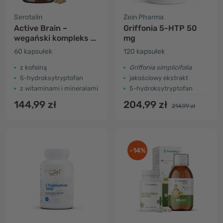
Serotalin
Zein Pharma
Active Brain –
Griffonia 5-HTP 50
wegański kompleks z
mg
5-HTP
60 kapsułek
120 kapsułek
z kofeiną
Griffonia simplicifolia
5-hydroksytryptofan
jakościowy ekstrakt
z witaminami i minerałami
5-hydroksytryptofan
144,99 zł
204,99 zł
214,99 zł
-14%