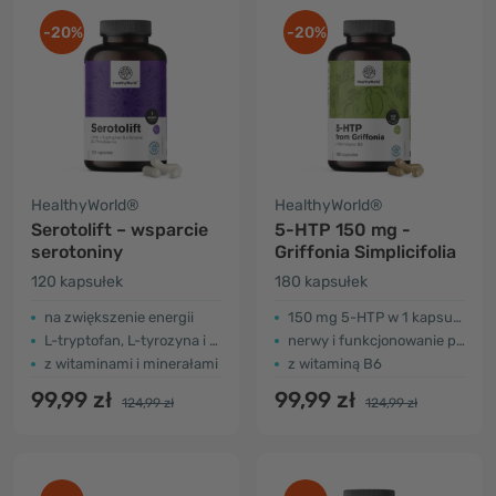
-20%
-20%
HealthyWorld®
HealthyWorld®
Serotolift – wsparcie
5-HTP 150 mg -
serotoniny
Griffonia Simplicifolia
120 kapsułek
180 kapsułek
na zwiększenie energii
150 mg 5-HTP w 1 kapsułce
L-tryptofan, L-tyrozyna i L-fenyloalanina
nerwy i funkcjonowanie psychiczne
z witaminami i minerałami
z witaminą B6
99,99 zł
99,99 zł
124,99 zł
124,99 zł