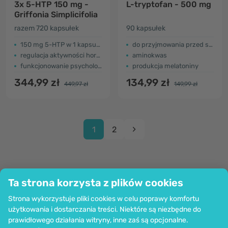
3x 5-HTP 150 mg -
L-tryptofan - 500 mg
Griffonia Simplicifolia
razem 720 kapsułek
90 kapsułek
150 mg 5-HTP w 1 kapsułce
do przyjmowania przed snem
regulacja aktywności hormonalnej
aminokwas
funkcjonowanie psychologiczne
produkcja melatoniny
344,99 zł
134,99 zł
449,97 zł
149,99 zł
1
2
Ta strona korzysta z plików cookies
Firma
Strona wykorzystuje pliki cookies w celu poprawy komfortu
Informacje
użytkowania i dostarczania treści. Niektóre są niezbędne do
Dołącz do nas
prawidłowego działania witryny, inne zaś są opcjonalne.
Pomoc i zamówienia