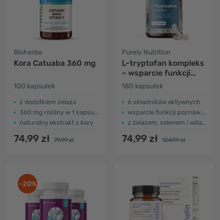
Bioherba
Purely Nutrition
Kora Catuaba 360 mg
L-tryptofan kompleks
– wsparcie funkcji
psychologicznych
100 kapsułek
180 kapsułek
z dodatkiem żelaza
6 składników aktywnych
360 mg rośliny w 1 kapsułce
wsparcie funkcji poznawczych
naturalny ekstrakt z kory
z żelazem, selenem i witaminą B9
74,99 zł
74,99 zł
79,99 zł
124,99 zł
-20%