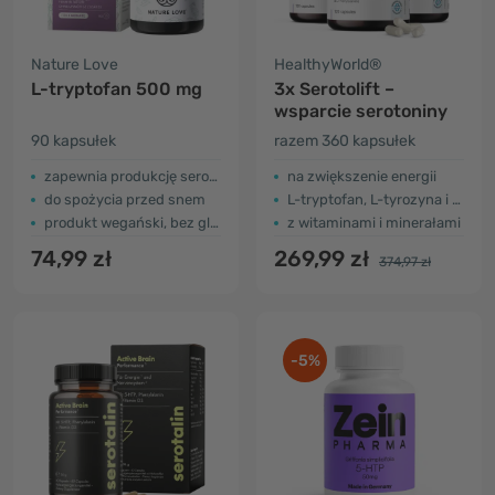
Nature Love
HealthyWorld®
L-tryptofan 500 mg
3x Serotolift –
wsparcie serotoniny
90 kapsułek
razem 360 kapsułek
zapewnia produkcję serotoniny i melatoniny
na zwiększenie energii
do spożycia przed snem
L-tryptofan, L-tyrozyna i L-fenyloalanina
produkt wegański, bez glutenu i laktozy
z witaminami i minerałami
74,99 zł
269,99 zł
374,97 zł
-5%