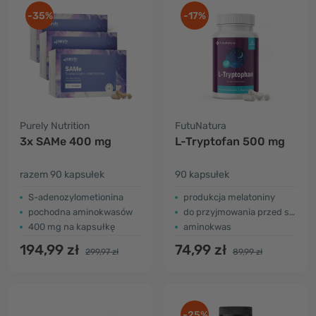
-35%
-17%
Purely Nutrition
FutuNatura
3x SAMe 400 mg
L-Tryptofan 500 mg
razem 90 kapsułek
90 kapsułek
S-adenozylometionina
produkcja melatoniny
pochodna aminokwasów
do przyjmowania przed snem
400 mg na kapsułkę
aminokwas
194,99 zł
74,99 zł
299,97 zł
89,99 zł
-25%