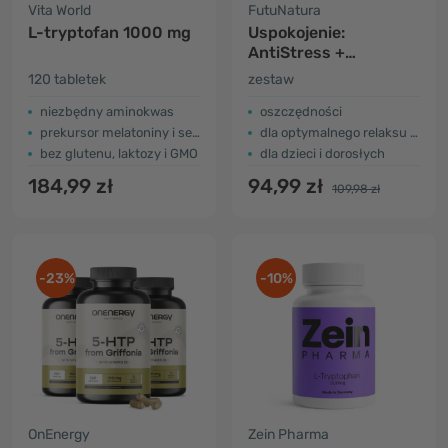
Vita World
FutuNatura
L-tryptofan 1000 mg
Uspokojenie:
AntiStress +
Suplement diety w
120 tabletek
zestaw
płynie dla dzieci
niezbędny aminokwas
oszczędności
prekursor melatoniny i serotoniny
dla optymalnego relaksu i snu
bez glutenu, laktozy i GMO
dla dzieci i dorosłych
184,99 zł
94,99 zł
109,98 zł
-23%
-10%
OnEnergy
Zein Pharma