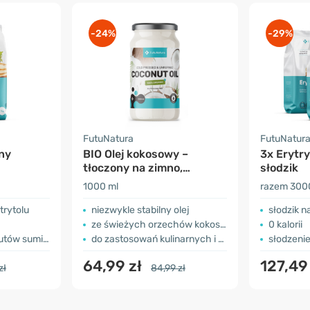
-24%
-29%
FutuNatura
FutuNatur
lny
BIO Olej kokosowy –
3x Erytry
tłoczony na zimno,
słodzik
nierafinowany
1000 ml
razem 300
trytolu
niezwykle stabilny olej
słodzik n
ze świeżych orzechów kokosowych
0 kalorii
ów sumienia
do zastosowań kulinarnych i pielęgnacji skóry
słodzenie 
64,99 zł
127,49
zł
84,99 zł