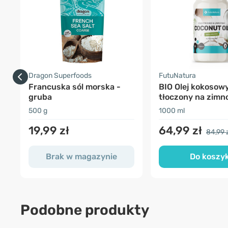
Dragon Superfoods
FutuNatura
Francuska sól morska -
BIO Olej kokosowy
gruba
tłoczony na zimno
nierafinowany
500 g
1000 ml
19,99 zł
64,99 zł
84,99 
Brak w magazynie
Do koszy
Podobne produkty