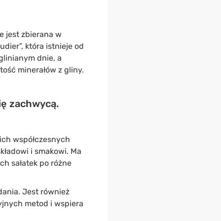
ie jest zbierana w
ier”, która istnieje od
linianym dnie, a
ość minerałów z gliny.
cię zachwycą.
kich współczesnych
kładowi i smakowi. Ma
ych sałatek po różne
ania. Jest również
yjnych metod i wspiera