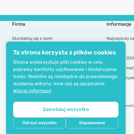
Firma
Informacje
Skontaktuj się z nami
Najczęściej z
O firmie
Marki
Ta strona korzysta z plików cookies
Certyfikat EKO
Narzędzia GD
Strona wykorzystuje pliki cookies w celu
Dostawa i met
poprawy komfortu użytkowania i dostarczania
treści. Niektóre są niezbędne do prawidłowego
Ogólne warun
działania witryny, inne zaś są opcjonalne.
Więcej informacji
Możliwość
Zainstaluj wszystko
Copyright © 2012 - 2026   |   Be Healthy Group d.o.o.
Odrzuć wszystko
Dopasowane