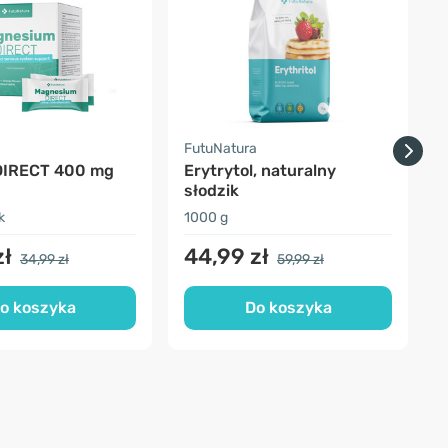
a
FutuNatura
O
DIRECT 400 mg
Erytrytol, naturalny
słodzik
k
1000 g
1
zł
44,99 zł
34,99 zł
59,99 zł
o koszyka
Do koszyka