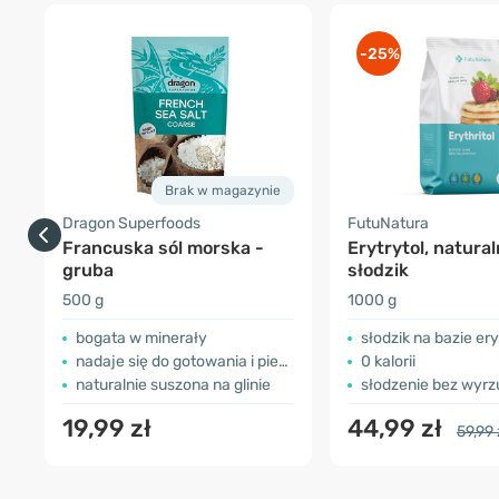
-25%
Brak w magazynie
Dragon Superfoods
FutuNatura
Francuska sól morska -
Erytrytol, natura
gruba
słodzik
500 g
1000 g
bogata w minerały
słodzik na bazie ery
nadaje się do gotowania i pieczenia
0 kalorii
naturalnie suszona na glinie
słodzenie bez wyrzut
19,99 zł
44,99 zł
59,99 