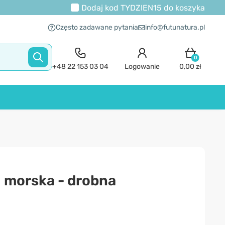
Dodaj kod
TYDZIEN15
do koszyka
Często zadawane pytania
info@futunatura.pl
0
+48 22 153 03 04
Logowanie
0,00 zł
 morska - drobna