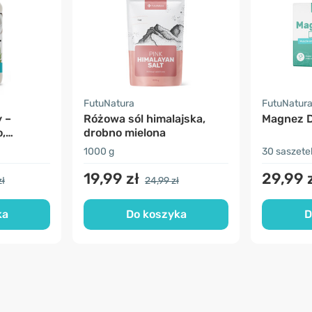
FutuNatura
FutuNatur
 –
Różowa sól himalajska,
Magnez 
,
drobno mielona
1000 g
30 saszete
19,99 zł
29,99 
zł
24,99 zł
ka
Do koszyka
D