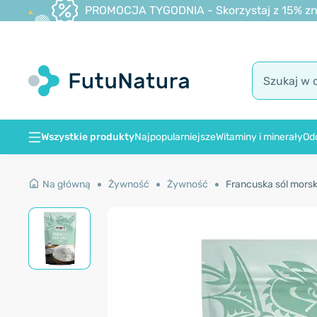
PROMOCJA TYGODNIA - Skorzystaj z 15% zniż
Wszystkie produkty
Najpopularniejsze
Witaminy i minerały
Od
Na główną
Żywność
Żywność
Francuska sól morsk