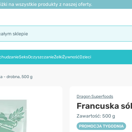
ki na wszystkie produkty z naszej oferty.
chudzanie
Seks
Oczyszczanie
Żelki
Żywność
Dzieci
a - drobna, 500 g
Dragon Superfoods
Francuska sól
Zawartość: 500 g
PROMOCJA TYGODNIA