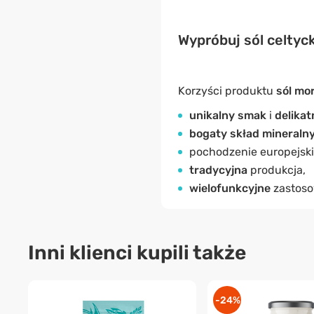
Wypróbuj sól celtyc
Korzyści produktu
sól mo
unikalny smak
i
delika
bogaty skład mineraln
pochodzenie europejskie
tradycyjna
produkcja,
wielofunkcyjne
zastosow
Inni klienci kupili także
-24%