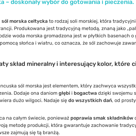
a – doskonały wybór do gotowania i pieczenia.
b
sól morska celtycka
to rodzaj soli morskiej, która tradycyjn
ncji. Produkowana jest tradycyjną metodą, znaną jako „palud
todzie woda morska gromadzona jest w płytkich basenach o g
omocą słońca i wiatru, co oznacza, że sól zachowuje zawart
ty skład mineralny i interesujący kolor, które 
ncuska sól morska jest elementem, który zachwyca wszyst
dzenia. Dodaje ona daniom
głębi
i
bogactwa
dzięki swojemu s
wiera dużo wilgoci. Nadaje się
do wszystkich dań
, od prost
a na całym świecie, ponieważ
poprawia smak składników
d
oją metodę produkcji, która gwarantuje zachowanie tradyc
wsze zajmują się tą branżą.