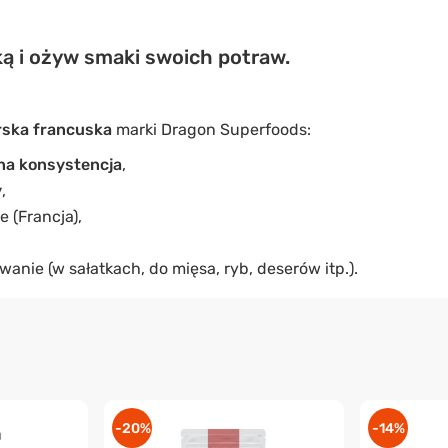
ką i ożyw smaki swoich potraw.
rska francuska
marki Dragon Superfoods:
tna konsystencja
,
y
,
 (Francja),
anie (w sałatkach, do mięsa, ryb, deserów itp.).
-20%
-14%