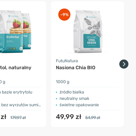
-9%
a
FutuNatura
F
tol, naturalny
Nasiona Chia BIO
B
t
0 g
1000 g
5
a bazie erytrytolu
źródło białka
neutralny smak
bez wyrzutów sumienia
świetne opakowanie
 zł
49,99 zł
179,97 zł
54,99 zł