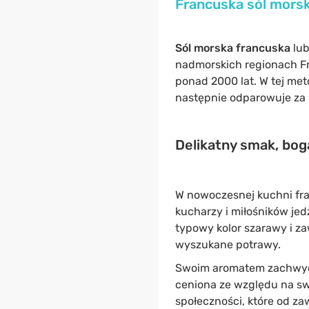
Francuska sól morsk
Sól morska francuska
lu
nadmorskich regionach Fra
ponad 2000 lat. W tej me
następnie odparowuje za p
Delikatny smak, boga
W nowoczesnej kuchni fra
kucharzy i miłośników je
typowy kolor szarawy i za
wyszukane potrawy.
Swoim aromatem zachwyc
ceniona ze względu na sw
społeczności, które od za