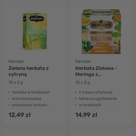
Klember
Klember
Zielona herbata z
Herbata Ziołowa -
cytryną
Moringa z
Pomarańczą i Imbirem
15 x 2 g
10 x 2 g
herbata w torebkach
z trawą cytrynową
aromatyzowana
łatwe przygotowanie
prawdziwa herbata
w torebkach
12,49 zł
14,99 zł