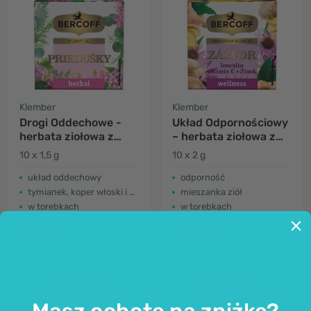
Klember
Klember
Drogi Oddechowe -
Układ Odpornościowy
herbata ziołowa z
– herbata ziołowa z
tymiankiem i
witaminą C i cynkiem
10 x 1,5 g
10 x 2 g
eukaliptusem
układ oddechowy
odporność
tymianek, koper włoski i eukaliptus
mieszanka ziół
w torebkach
w torebkach
9,99 zł
14,99 zł
Masz ochotę na zniżkę?