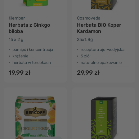
Klember
Cosmoveda
Herbata z Ginkgo
Herbata BIO Koper
biloba
Kardamon
15 x 2 g
25x1.8g
pamięć i koncentracja
receptura ajurwedyjska
krążenie
5 ziół
herbata w torebkach
naturalne opakowanie
19,99 zł
29,99 zł