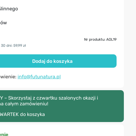
ślinnego
jów
Nr produktu: AOL19
30 dni: 59,99 zł
Dodaj do koszyka
ówienie:
info@futunatura.pl
– Skorzystaj z czwartku szalonych okazji i
na całym zamówieniu!
WARTEK
do koszyka
nie