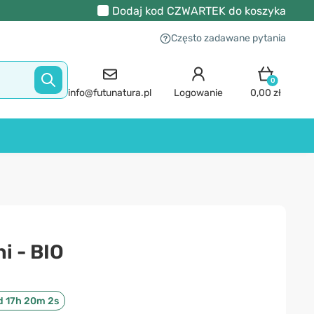
Dodaj kod
CZWARTEK
do koszyka
Często zadawane pytania
0
info@futunatura.pl
Logowanie
0,00 zł
i - BIO
d 17h 20m 2s