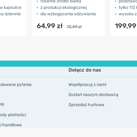
roślinne źródło białka
podstawo
 w kapsułce
z produkcji ekologicznej
tylko 112
ka dziennie
dla wzbogacenia odżywiania
wysoka z
64,99 zł
199,99
72,49 zł
Dołącz do nas
adawane pytania
Współpracuj z nami
Zostań naszym dostawcą
PR
Sprzedaż hurtowa
ody płatności
ki handlowe