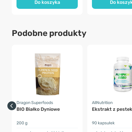
Do koszyka
Do koszy
Podobne produkty
Dragon Superfoods
AllNutrition
BIO Białko Dyniowe
Ekstrakt z pestek
200 g
90 kapsułek