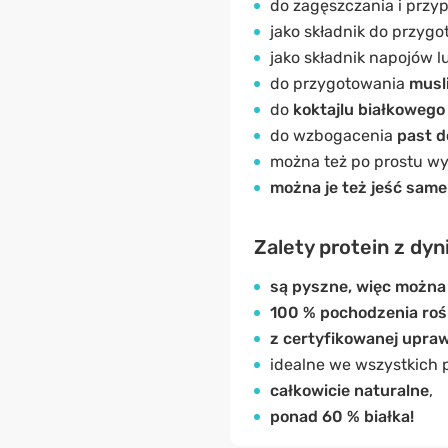
do zagęszczania i przy
jako składnik do przygo
jako składnik napojów 
do przygotowania
musl
do
koktajlu białkowego
do wzbogacenia
past 
można też po prostu wy
można je też jeść same
Zalety protein z dyn
są pyszne, więc można 
100 % pochodzenia roś
z certyfikowanej upra
idealne we wszystkich 
całkowicie naturalne
,
ponad 60 % białka!