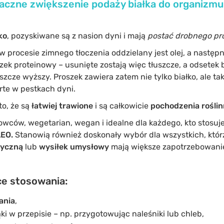
maczne zwiększenie podaży białka do organizmu
ko
,
pozyskiwane są z nasion dyni i mają
postać drobnego pr
w procesie zimnego tłoczenia oddzielany jest olej, a następn
zek proteinowy – usunięte zostają więc tłuszcze, a odsetek 
szcze wyższy. Proszek zawiera zatem nie tylko białko, ale ta
te w pestkach dyni.
to, że są
łatwiej trawione
i są całkowicie
pochodzenia rośli
wców, wegetarian, wegan i idealne dla każdego, kto stosuje
LEO.
Stanowią również doskonały wybór dla wszystkich, któr
zyczną
lub
wysiłek umysłowy
mają większe zapotrzebowanie
e stosowania:
ania
,
ki w przepisie – np. przygotowując naleśniki lub chleb,