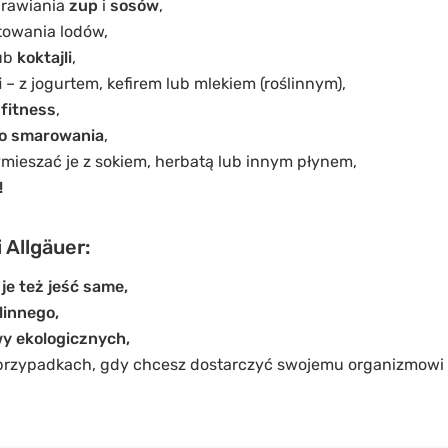
prawiania
zup
i
sosów
,
towania lodów,
lub
koktajli
,
i
– z jogurtem, kefirem lub mlekiem (roślinnym),
 fitness
,
do smarowania
,
mieszać je z sokiem, herbatą lub innym płynem,
!
i Allgäuer:
je też jeść same,
linnego,
wy ekologicznych,
przypadkach, gdy chcesz dostarczyć swojemu organizmowi o