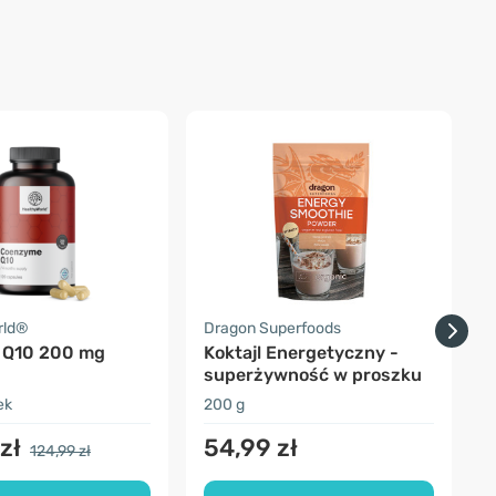
rld®
Dragon Superfoods
D
 Q10 200 mg
Koktajl Energetyczny -
superżywność w proszku
ek
200 g
2
zł
54,99 zł
124,99 zł