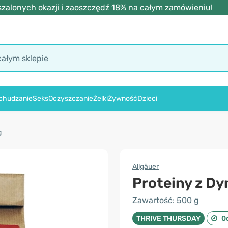
zalonych okazji i zaoszczędź 18% na całym zamówieniu!
chudzanie
Seks
Oczyszczanie
Żelki
Żywność
Dzieci
g
Allgäuer
Proteiny z Dyn
Zawartość: 500 g
THRIVE THURSDAY
0