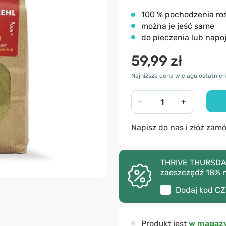
100 % pochodzenia ro
można je jeść same
do pieczenia lub napo
59,99 zł
Najniższa cena w ciągu ostatnich 
-
+
Napisz do nas i złóż zam
THRIVE THURSDAY 
zaoszczędź 18% 
Dodaj kod
CZ
Produkt jest
w magazy