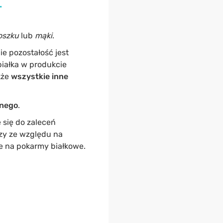
.
oszku
lub
mąki
.
ie pozostałość jest
białka w produkcie
kże
wszystkie inne
nnego
.
 się do zaleceń
zy ze względu na
 na pokarmy białkowe.