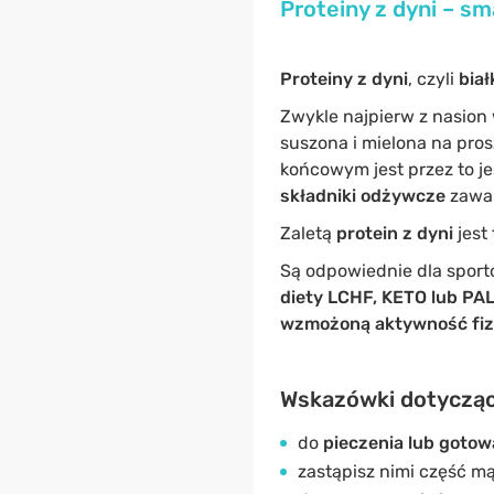
Proteiny z dyni – s
Proteiny z dyni
, czyli
biał
Zwykle najpierw z nasion 
suszona i mielona na pros
końcowym jest przez to je
składniki odżywcze
zawar
Zaletą
protein z dyni
jest 
Są odpowiednie dla sporto
diety
LCHF, KETO lub PA
wzmożoną aktywność fi
Wskazówki dotycząc
do
pieczenia lub gotow
zastąpisz nimi część mą