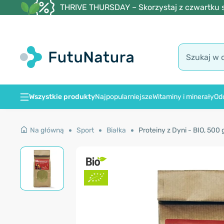
THRIVE THURSDAY – Skorzystaj z czwartku s
Wszystkie produkty
Najpopularniejsze
Witaminy i minerały
Od
Na główną
Sport
Białka
Proteiny z Dyni - BIO, 500 