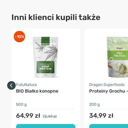
Inni klienci kupili także
-10%
FutuNatura
Dragon Superfoods
BIO Białko konopne
Proteiny Grochu 
500 g
200 g
64,99 zł
34,99 zł
72,49 zł