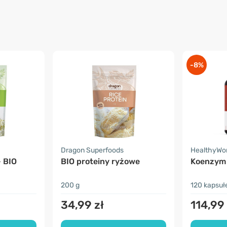
-8%
Dragon Superfoods
HealthyWo
- BIO
BIO proteiny ryżowe
Koenzym
200 g
120 kapsuł
34,99 zł
114,99 