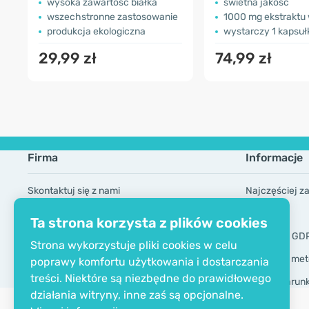
wysoka zawartość białka
świetna jakość
wszechstronne zastosowanie
1000 mg ekstraktu
produkcja ekologiczna
wystarczy 1 kapsuł
29,99 zł
74,99 zł
Firma
Informacje
Skontaktuj się z nami
Najczęściej z
O firmie
Marki
Ta strona korzysta z plików cookies
Certyfikat EKO
Narzędzia GD
Strona wykorzystuje pliki cookies w celu
Dostawa i met
poprawy komfortu użytkowania i dostarczania
treści. Niektóre są niezbędne do prawidłowego
Ogólne warun
działania witryny, inne zaś są opcjonalne.