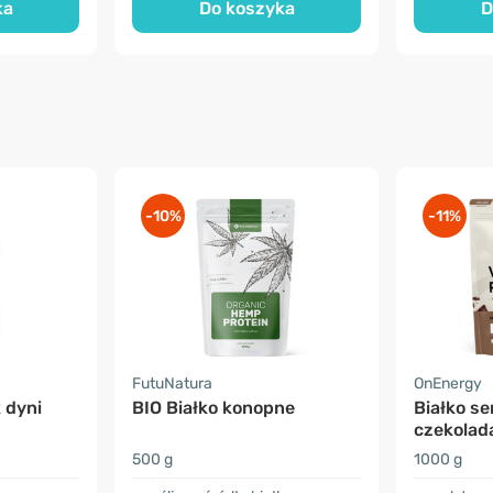
ka
Do koszyka
D
-10%
-11%
FutuNatura
OnEnergy
 dyni
BIO Białko konopne
Białko s
czekolad
500 g
1000 g