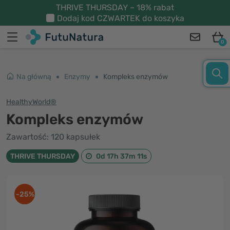
THRIVE THURSDAY – 18% rabat
Dodaj kod
CZWARTEK
do koszyka
0
Na główną
Enzymy
Kompleks enzymów
HealthyWorld®
Kompleks enzymów
Zawartość: 120 kapsułek
THRIVE THURSDAY
0d 17h 37m 10s
-25%