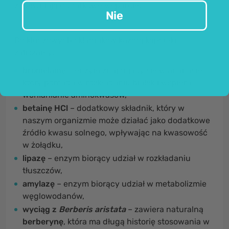
zapewniają dodatkowe wsparcie.
Nie
Do kluczowych składników każdej kapsułki
zaliczamy:
bromelainę
– enzym znajdujący się w ananasie,
który pomaga w rozkładaniu białek i wspiera
wchłanianie aminokwasów,
betainę HCl
– dodatkowy składnik, który w
naszym organizmie może działać jako dodatkowe
źródło kwasu solnego, wpływając na kwasowość
w żołądku,
lipazę
– enzym biorący udział w rozkładaniu
tłuszczów,
amylazę
– enzym biorący udział w metabolizmie
węglowodanów,
wyciąg z
Berberis aristata
– zawiera naturalną
berberynę
, która ma długą historię stosowania w