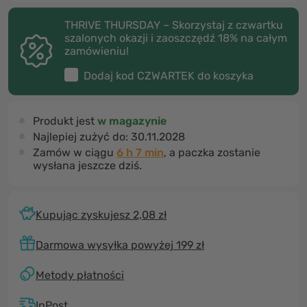
THRIVE THURSDAY – Skorzystaj z czwartku
szalonych okazji i zaoszczędź 18% na całym
zamówieniu!
Dodaj kod
CZWARTEK
do koszyka
Produkt jest
w magazynie
Najlepiej zużyć do:
30.11.2028
Zamów w ciągu
6 h 7 min
, a paczka zostanie
wysłana jeszcze dziś.
Kupując zyskujesz 2,08 zł
Darmowa wysyłka powyżej 199 zł
Metody płatności
InPost