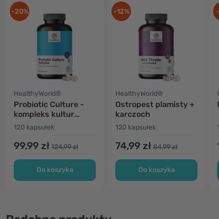
-20%
-12%
HealthyWorld®
HealthyWorld®
Probiotic Culture -
Ostropest plamisty +
kompleks kultur
karczoch
mikrobakteryjnych
120 kapsułek
120 kapsułek
99,99 zł
74,99 zł
124,99 zł
84,99 zł
Do koszyka
Do koszyka