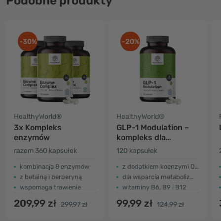
Podobne produkty
-30%
-20%
HealthyWorld®
HealthyWorld®
3x Kompleks
GLP-1 Modulation –
enzymów
kompleks dla
wsparcia
razem 360 kapsułek
120 kapsułek
metabolizmu
kombinacja 8 enzymów
z dodatkiem koenzymi Q10
z betainą i berberyną
dla wsparcia metabolizmu
wspomaga trawienie
witaminy B6, B9 i B12
209,99 zł
99,99 zł
299,97 zł
124,99 zł