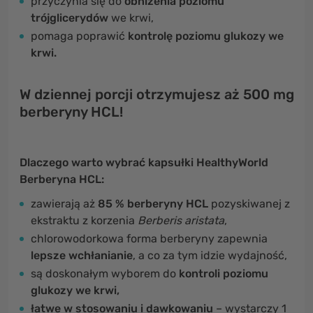
przyczynia się do
obniżenia poziomu
trójglicerydów
we krwi,
pomaga poprawić
kontrolę poziomu glukozy we
krwi.
W dziennej porcji otrzymujesz aż 500 mg
berberyny HCL!
Dlaczego warto wybrać kapsułki HealthyWorld
Berberyna HCL:
zawierają aż
85 % berberyny HCL
pozyskiwanej z
ekstraktu z korzenia
Berberis aristata
,
chlorowodorkowa forma berberyny zapewnia
lepsze wchłanianie
, a co za tym idzie wydajność,
są doskonałym wyborem do
kontroli poziomu
glukozy we krwi,
łatwe w stosowaniu i dawkowaniu
– wystarczy 1