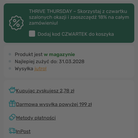
THRIVE THURSDAY – Skorzystaj z czwartku
szalonych okazji i zaoszczędź 18% na całym
zamówieniu!
Dodaj kod
CZWARTEK
do koszyka
Produkt jest
w magazynie
Najlepiej zużyć do:
31.03.2028
Wysyłka
jutro!
Kupując zyskujesz 2,78 zł
Darmowa wysyłka powyżej 199 zł
Metody płatności
InPost