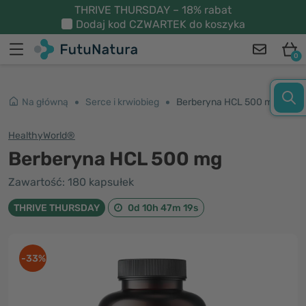
THRIVE THURSDAY – 18% rabat
Dodaj kod
CZWARTEK
do koszyka
0
Na główną
Serce i krwiobieg
Berberyna HCL 500 mg
HealthyWorld®
Berberyna HCL 500 mg
Zawartość: 180 kapsułek
THRIVE THURSDAY
0d 10h 47m 18s
-33%