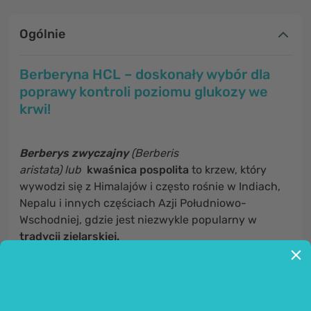
Ogólnie
Berberyna HCL – doskonały wybór dla
poprawy kontroli poziomu glukozy we
krwi!
Berberys zwyczajny
(Berberis
aristata) lub
kwaśnica pospolita
to krzew, który
wywodzi się z Himalajów i często rośnie w Indiach,
Nepalu i innych częściach Azji Południowo-
Wschodniej, gdzie jest niezwykle popularny w
tradycji zielarskiej.
Jego części, takie jak korzenie, kora, liście i owoce,
są często wykorzystywane do sporządzania
preparatów ziołowych
i suplementów diety.
Powodem popularności berberysu jest zawarty w