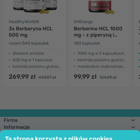
HealthyWorld®
OnEnergy
3x Berberyna HCL
Berberine HCL 1000
500 mg
mg - z piperyną i
chromem
razem 540 kapsułek
180 kapsułek
Berberis aristata
1000 mg w 2 kapsułkach
500 mg w 1 kapsułce
kontrola poziomu glukozy we krwi
kontrola poziomu glukozy we krwi
metabolizm makroskładników
269,99 zł
99,99 zł
449,97 zł
124,99 zł
Firma
Informacje
Dołącz do nas
Ta strona korzysta z plików cookies