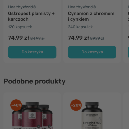
HealthyWorld®
HealthyWorld®
Ostropest plamisty +
Cynamon z chromem
karczoch
i cynkiem
120 kapsułek
240 kapsułek
74,99 zł
74,99 zł
84,99 zł
89,99 zł
Do koszyka
Do koszyka
Podobne produkty
-40%
-20%