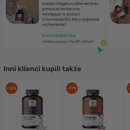
poziom trójglicerydów we krwi,
ponieważ berberyna
występuje w postaci
chlorowodorku, który poprawia
wchłanianie".
Ewa Łobodzińska
Ambasadorka HealthyWorld
Inni klienci kupili także
-12%
-17%
-