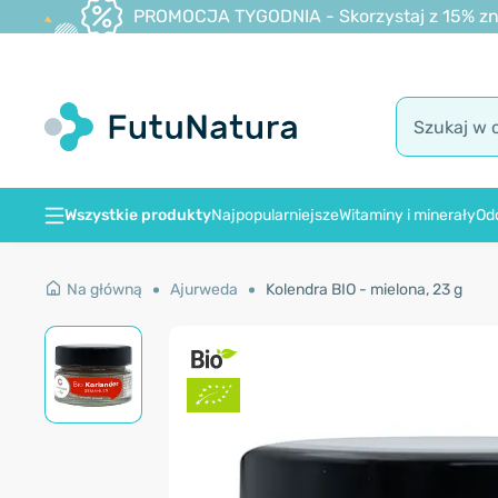
PROMOCJA TYGODNIA - Skorzystaj z 15% zniż
Wszystkie produkty
Najpopularniejsze
Witaminy i minerały
Od
Na główną
Ajurweda
Kolendra BIO - mielona, 23 g