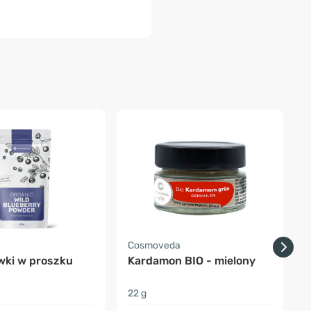
a
Cosmoveda
wki w proszku
Kardamon BIO - mielony
22 g
2