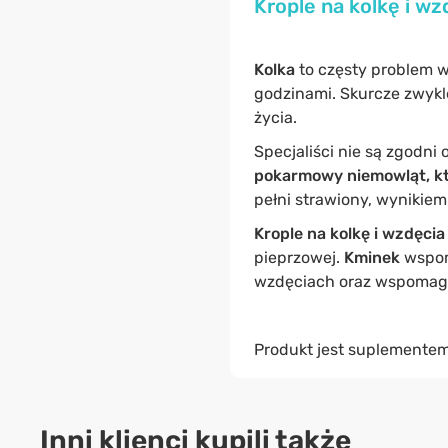
Krople na kolkę i w
Kolka
to częsty problem w
godzinami. Skurcze zwykle
życia.
Specjaliści nie są zgodni
pokarmowy niemowląt, któ
pełni strawiony, wynikie
Krople na kolkę i wzdęcia
pieprzowej.
Kminek
wspoma
wzdęciach oraz wspomaga
Produkt jest suplementem
Inni klienci kupili także