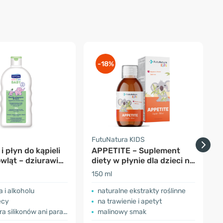
-18%
FutuNatura KIDS
F
 płyn do kąpieli
APPETITE – Suplement
wląt – dziurawiec
diety w płynie dla dzieci na
apetyt
d
150 ml
1
 i alkoholu
naturalne ekstrakty roślinne
ęcy
na trawienie i apetyt
 silikonów ani parabenów
malinowy smak