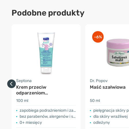
Podobne produkty
-6%
Septona
Dr. Popov
Krem przeciw
Maść szałwiowa
odparzeniom
pieluszkowym -
100 ml
50 ml
dziurawiec & prowitamina
B5
zapobiega podrażnieniom i zaczerwienieniom
pielęgnacja skóry po
bez parabenów, alergenów i silikonów
dla skóry wrażliwej
0+ miesięcy
odleżyny