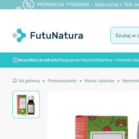
PROMOCJA TYGODNIA - Skorzystaj z 15% zniż
Wszystkie produkty
Najpopularniejsze
Witaminy i minerały
Od
Na główną
Przeznaczenie
Mama i dziecko
Niemow