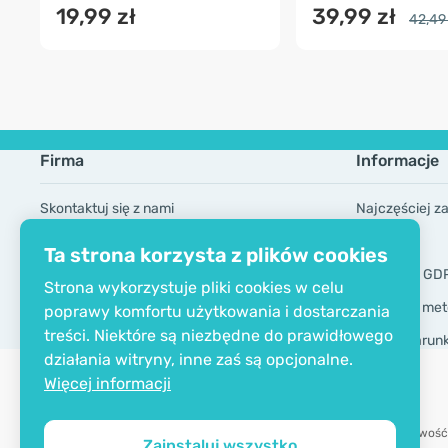
19,99 zł
39,99 zł
42,49 
Firma
Informacje
Skontaktuj się z nami
Najczęściej z
O firmie
Marki
Ta strona korzysta z plików cookies
Certyfikat EKO
Narzędzia GD
Strona wykorzystuje pliki cookies w celu
Dostawa i met
poprawy komfortu użytkowania i dostarczania
treści. Niektóre są niezbędne do prawidłowego
Ogólne warun
działania witryny, inne zaś są opcjonalne.
Więcej informacji
Możliwość
Zainstaluj wszystko