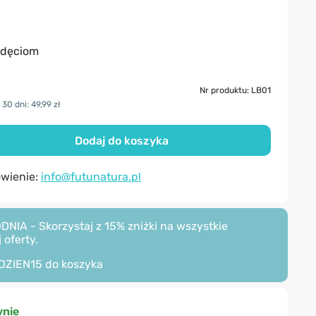
zdęciom
Nr produktu: LB01
30 dni: 49,99 zł
Dodaj do koszyka
ówienie:
info@futunatura.pl
A - Skorzystaj z 15% zniżki na wszystkie
 oferty.
DZIEN15
do koszyka
nie