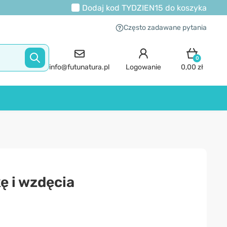
Dodaj kod
TYDZIEN15
do koszyka
Często zadawane pytania
0
info@futunatura.pl
Logowanie
0,00 zł
ę i wzdęcia