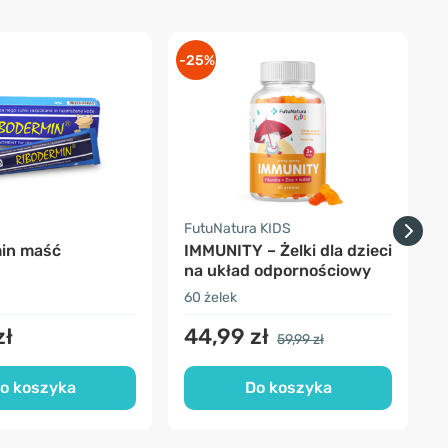
-25%
-
FutuNatura KIDS
F
in maść
IMMUNITY – Żelki dla dzieci
na układ odpornościowy
60 żelek
5
zł
44,99 zł
59,99 zł
o koszyka
Do koszyka