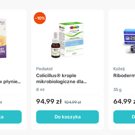
-10%
Pediakid
Koželj
Colicillus® krople
Riboderm
w płynie
mikrobiologiczne dla
niemowląt
8 ml
35 g
94,99 zł
64,99 
ł
104,99 zł
ka
Do koszyka
D