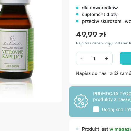
dla noworodków
suplement diety
przeciw skurczom i w
49,99 zł
Najniższa cena w ciągu ostatnich 
-
+
Napisz do nas i złóż zam
PROMOCJA TYGODNI
produkty z naszej
Dodaj kod
TY
Produkt jest
w magazy