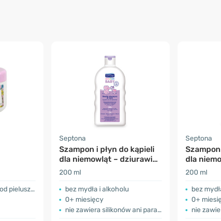
Septona
Septona
Szampon i płyn do kąpieli
Szampon i
dla niemowląt – dziurawiec
dla niemo
i lawenda
i aloes
200 ml
200 ml
d pieluszką
bez mydła i alkoholu
bez mydła
0+ miesięcy
0+ miesi
nie zawiera silikonów ani parabenów
nie zawiera