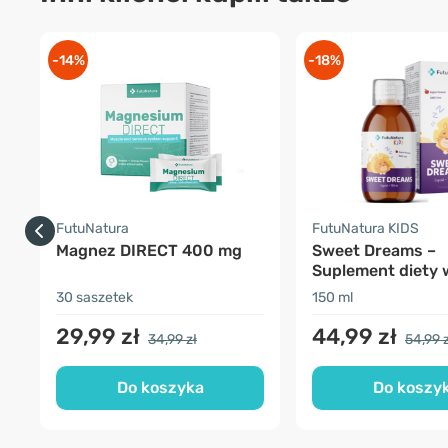
-14%
-18%
FutuNatura
FutuNatura KIDS
Magnez DIRECT 400 mg
Sweet Dreams –
Suplement diety 
dla dzieci na sen
30 saszetek
150 ml
29,99 zł
44,99 zł
34,99 zł
54,99 z
Do koszyka
Do koszy