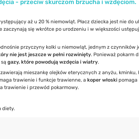
zdęcia - przeciw skurczom brzucha i wzdęciom.
ystępujący aż u 20 % niemowląt. Płacz dziecka jest nie do u
 zaczynają się wkrótce po urodzeniu i w większości ustępuj
 odnośnie przyczyny kolki u niemowląt, jednym z czynników 
ry nie jest jeszcze w pełni rozwinięty
. Ponieważ pokarm d
m są
gazy, które powodują wzdęcia i wiatry
.
zawierają mieszankę olejków eterycznych z anyżu, kminku, 
ga trawienie i funkcje trawienne, a
koper włoski
pomaga p
 trawienie i przewód pokarmowy.
 diety.