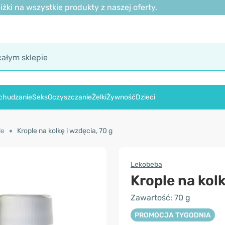
ki na wszystkie produkty z naszej oferty.
chudzanie
Seks
Oczyszczanie
Żelki
Żywność
Dzieci
le
Krople na kolkę i wzdęcia, 70 g
Lekobeba
Krople na kolk
Zawartość: 70 g
PROMOCJA TYGODNIA