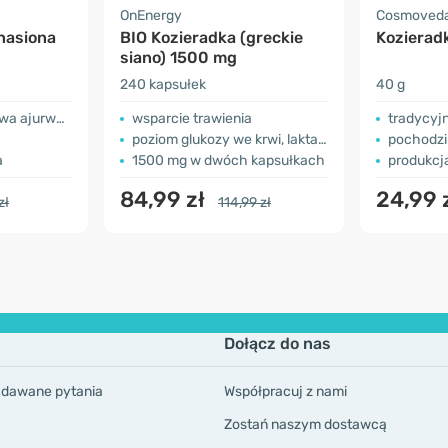
OnEnergy
Cosmoved
nasiona
BIO Kozieradka (greckie
Kozieradk
siano) 1500 mg
240 kapsułek
40 g
jurwedyjska
wsparcie trawienia
tradycyjna 
poziom glukozy we krwi, laktacja
pochodzi 
a
1500 mg w dwóch kapsułkach
produkcj
84,99 zł
24,99 
zł
114,99 zł
Dołącz do nas
adawane pytania
Współpracuj z nami
Zostań naszym dostawcą