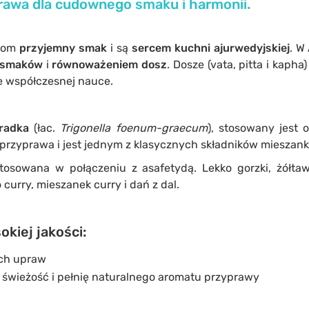
rawa dla
cudownego smaku
i
harmonii
.
awom
przyjemny smak
i są
sercem kuchni ajurwedyjskiej
. W
 smaków
i
równoważeniem dosz
. Dosze (vata, pitta i kapha
e współczesnej nauce.
radka
(łac.
Trigonella foenum-graecum
), stosowany jest o
przyprawa i jest jednym z klasycznych składników mieszanki
tosowana w połączeniu z asafetydą. Lekko gorzki, żółt
curry, mieszanek curry i dań z dal.
kiej jakości:
ych upraw
świeżość i pełnię naturalnego aromatu przyprawy