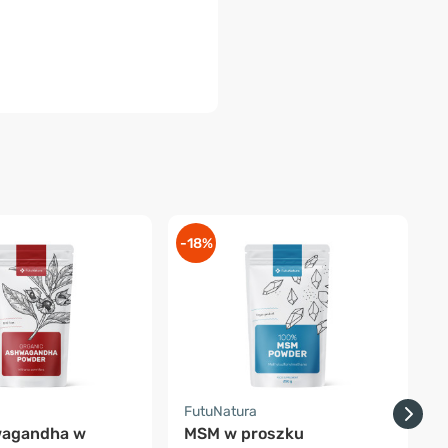
-18%
-
a
FutuNatura
F
wagandha w
MSM w proszku
B