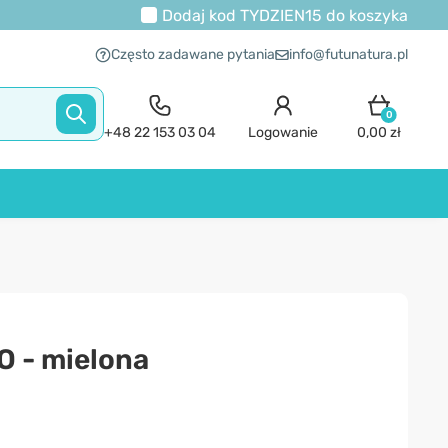
Dodaj kod
TYDZIEN15
do koszyka
Często zadawane pytania
info@futunatura.pl
0
+48 22 153 03 04
Logowanie
0,00 zł
O - mielona