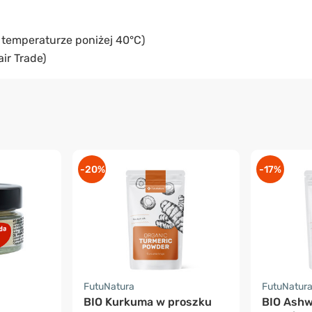
temperaturze poniżej 40°C)
ir Trade)
-20%
-17%
FutuNatura
FutuNatur
BIO Kurkuma w proszku
BIO Ash