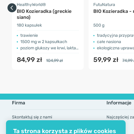
HealthyWorld®
FutuNatura
BIO Kozieradka (greckie
BIO Kozieradka - 
siano)
180 kapsułek
500 g
trawienie
tradycyjna przyprawa a
1500 mg w 2 kapsułkach
całe nasiona
poziom glukozy we krwi, laktacja
ekologiczna upraw
84,99 zł
59,99 zł
104,99 zł
74,99 
Firma
Informacje
Skontaktuj się z nami
Najczęściej z
O firmie
Marki
Ta strona korzysta z plików cookies