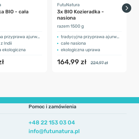
a
FutuNatura
H
a BIO - cała
3x BIO Kozieradka -
3
nasiona
s
razem 1500 g
r
przyprawa ajurwedyjska
tradycyjna przyprawa ajurwedyjska
z Indii
całe nasiona
a ekologiczna
ekologiczna uprawa
zł
164,99 zł
224,97 zł
Pomoc i zamówienia
+48 22 153 03 04
info@futunatura.pl