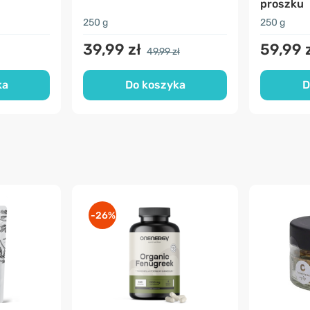
proszku
250 g
250 g
39,99 zł
59,99 
49,99 zł
ka
Do koszyka
D
-26%