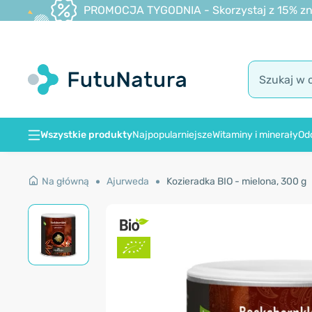
PROMOCJA TYGODNIA - Skorzystaj z 15% zniż
Wszystkie produkty
Najpopularniejsze
Witaminy i minerały
Od
Na główną
Ajurweda
Kozieradka BIO - mielona, 300 g