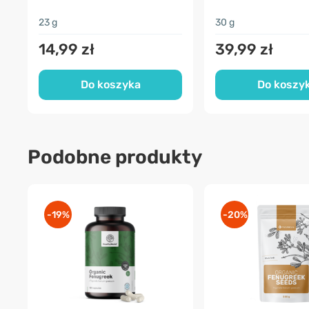
23 g
30 g
14,99 zł
39,99 zł
Do koszyka
Do koszy
Podobne produkty
-19%
-20%