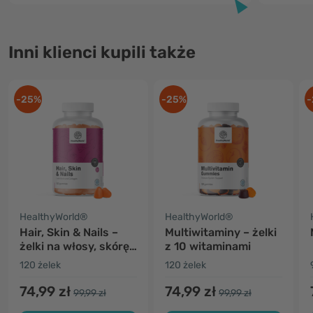
Inni klienci kupili także
-25%
-25%
-
HealthyWorld®
HealthyWorld®
Hair, Skin & Nails –
Multiwitaminy – żelki
żelki na włosy, skórę i
z 10 witaminami
paznokcie
120 żelek
120 żelek
74,99 zł
74,99 zł
99,99 zł
99,99 zł