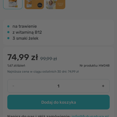
na trawienie
z witaminą B12
3 smaki żelek
74,99 zł
99,99 zł
1,67 zł/dzień
Nr produktu: HW048
Najniższa cena w ciągu ostatnich 30 dni: 74,99 zł
-
+
Dodaj do koszyka
Napisz do nas i złóż zamówienie:
info@futunatura.pl