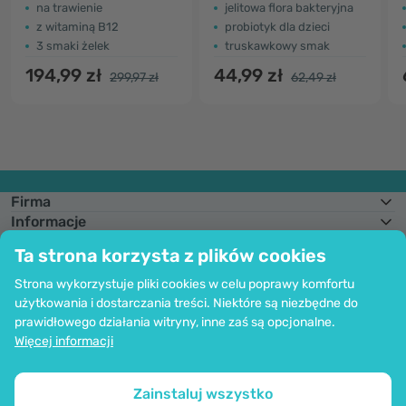
na trawienie
jelitowa flora bakteryjna
z witaminą B12
probiotyk dla dzieci
3 smaki żelek
truskawkowy smak
194,99 zł
44,99 zł
299,97 zł
62,49 zł
Firma
Informacje
Dołącz do nas
Ta strona korzysta z plików cookies
Pomoc i zamówienia
Strona wykorzystuje pliki cookies w celu poprawy komfortu
użytkowania i dostarczania treści. Niektóre są niezbędne do
prawidłowego działania witryny, inne zaś są opcjonalne.
Możliwość opłaty kartą. Bezpieczeństwo danych osobowych zapewnia
Więcej informacji
kodowanie SSl.
Copyright © 2012 - 2026   |   Be Healthy Group d.o.o.
Mapa strony
Korzystanie z plików cookie
Ustawienia plików cookie
Zainstaluj wszystko