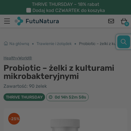
THRIVE THURSDAY – 18% rabat
Dodaj kod
CZWARTEK
do koszyka
0
Na główną
Trawienie i żołądek
Probiotic – żelki z kulturami mikrobakteryjnymi
HealthyWorld®
Probiotic – żelki z kulturami
mikrobakteryjnymi
Zawartość: 90 żelek
THRIVE THURSDAY
0d 14h 52m 57s
-25%