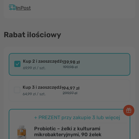
InPost
Rabat ilościowy
Kup 2 i zaoszczędź
139,98 zł
199,98 zł
69,99 zł / szt.
Kup 3 i zaoszczędź
194,97 zł
299,97 zł
64,99 zł / szt.
+ PREZENT przy zakupie 3 lub więcej
Probiotic – żelki z kulturami
mikrobakteryjnymi, 90 żelek