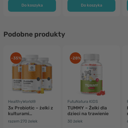
Do koszyka
Do koszyka
Podobne produkty
-35%
-28%
HealthyWorld®
FutuNatura KIDS
3x Probiotic – żelki z
TUMMY – Żelki dla
kulturami
dzieci na trawienie
mikrobakteryjnymi
razem 270 żelek
30 żelek