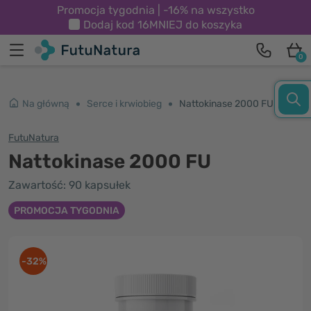
Promocja tygodnia | -16% na wszystko
Dodaj kod
16MNIEJ
do koszyka
0
Na główną
Serce i krwiobieg
Nattokinase 2000 FU
FutuNatura
Nattokinase 2000 FU
Zawartość: 90 kapsułek
PROMOCJA TYGODNIA
-32%