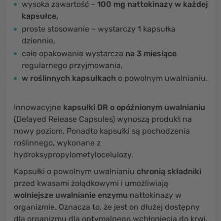
wysoka zawartość -
100 mg nattokinazy w każdej
kapsułce,
proste stosowanie – wystarczy 1 kapsułka
dziennie,
całe opakowanie wystarcza
na 3 miesiące
regularnego przyjmowania,
w roślinnych kapsułkach
o powolnym uwalnianiu.
Innowacyjne
kapsułki DR o opóźnionym uwalnianiu
(Delayed Release Capsules) wynoszą produkt na
nowy poziom. Ponadto kapsułki są pochodzenia
roślinnego, wykonane z
hydroksypropylometylocelulozy.
Kapsułki o powolnym uwalnianiu
chronią składniki
przed kwasami żołądkowymi i umożliwiają
wolniejsze uwalnianie enzymu
nattokinazy w
organizmie. Oznacza to, że jest on dłużej dostępny
dla organizmu dla optymalnego wchłonięcia do krwi.