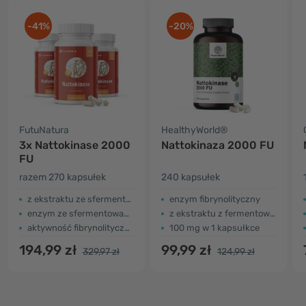
-41%
-20%
FutuNatura
HealthyWorld®
3x Nattokinase 2000
Nattokinaza 2000 FU
FU
razem 270 kapsułek
240 kapsułek
z ekstraktu ze sfermentowanej soi
enzym fibrynolityczny
enzym ze sfermentowanej soi
z ekstraktu z fermentowanej soi
aktywność fibrynolityczna
100 mg w 1 kapsułkce
194,99 zł
99,99 zł
329,97 zł
124,99 zł