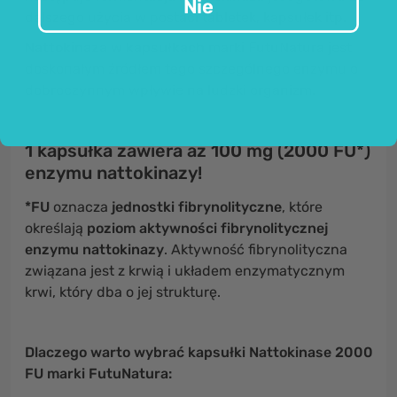
Nie
dalszego użycia w postaci tabletek, kapsułek itp.
Nattokinaza w kapsułkach
marki FutuNatura jest
doskonałym źródłem tego szczególnego enzymu o
dobroczynnym wpływie na ludzki organizm.
1 kapsułka zawiera aż 100 mg (2000 FU*)
enzymu nattokinazy!
*FU
oznacza
jednostki fibrynolityczne
, które
określają
poziom aktywności fibrynolitycznej
enzymu nattokinazy
. Aktywność fibrynolityczna
związana jest z krwią i układem enzymatycznym
krwi, który dba o jej strukturę.
Dlaczego warto wybrać kapsułki Nattokinase 2000
FU marki FutuNatura: