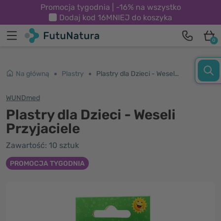
Promocja tygodnia | -16% na wszystko
Dodaj kod
16MNIEJ
do koszyka
0
Na główną
Plastry
Plastry dla Dzieci - Weseli Przyjaciele
WUNDmed
Plastry dla Dzieci - Weseli
Przyjaciele
Zawartość: 10 sztuk
PROMOCJA TYGODNIA