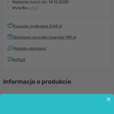
Najlepiej zużyć do:
14.12.2028
Wysyłka
jutro!
Kupując zyskujesz 0,69 zł
Darmowa wysyłka powyżej 199 zł
Metody płatności
InPost
Informacje o produkcie
Ogólnie
Niemal niewidoczny plaster na trądzik -