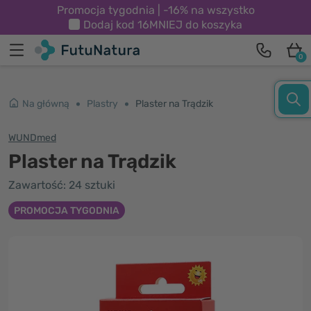
Promocja tygodnia | -16% na wszystko
Dodaj kod
16MNIEJ
do koszyka
0
Na główną
Plastry
Plaster na Trądzik
WUNDmed
Plaster na Trądzik
Zawartość: 24 sztuki
PROMOCJA TYGODNIA