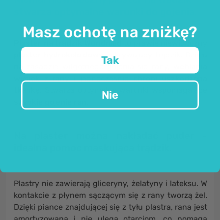
stwarza optymalne warunki do gojenia.
Masz ochotę na zniżkę?
Plaster na trądzik Wundmed
to prawie niewidoczny
plaster
hydrokoloidowy
zakrywający trądzik. Działa
Tak
na zasadzie wilgotnego gojenia się rany,
wchłania
wysięk
z rany i jednocześnie
chroni uszkodzoną
tkankę
. Stwarza optymalne warunki wspomagające
Nie
szybkie gojenie ran
.
Na plaster można nakładać puder -
idealna pomoc maskująca trądzik.
Plastry nie zawierają gliceryny, żelatyny i lateksu. W
kontakcie z płynem sączącym się z rany tworzą żel.
Dzięki piance znajdującej się z tyłu plastra, rana jest
amortyzowana i nie ulega otarciom, co pomaga