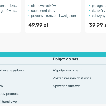
witamina
aczerwienieniom
dla noworodków
pielęgnacj
 i silikonów
suplement diety
dla skóry
przeciw skurczom i wzdęciom
odleżyny
49,99 zł
39,99 
Dołącz do nas
adawane pytania
Współpracuj z nami
Zostań naszym dostawcą
PR
Sprzedaż hurtowa
ody płatności
ki handlowe