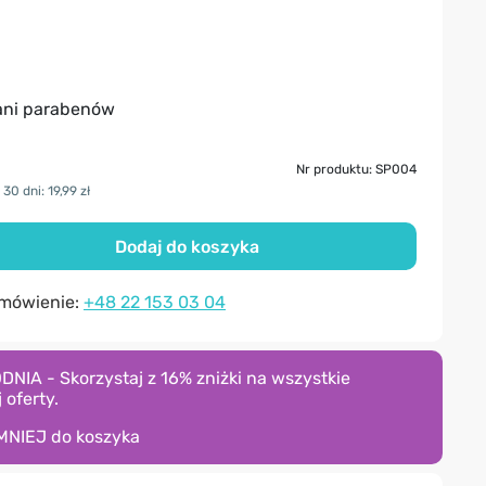
 ani parabenów
Nr produktu: SP004
30 dni: 19,99 zł
Dodaj do koszyka
amówienie:
+48 22 153 03 04
A - Skorzystaj z 16% zniżki na wszystkie
 oferty.
MNIEJ
do koszyka