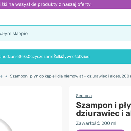
ki na wszystkie produkty z naszej oferty.
chudzanie
Seks
Oczyszczanie
Żelki
Żywność
Dzieci
le
Szampon i płyn do kąpieli dla niemowląt – dziurawiec i aloes, 200 
Septona
Szampon i pły
dziurawiec i a
Zawartość: 200 ml