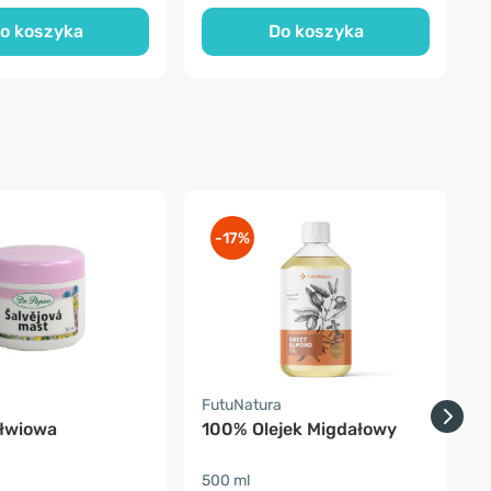
o koszyka
Do koszyka
-17%
FutuNatura
F
łwiowa
100% Olejek Migdałowy
500 ml
3