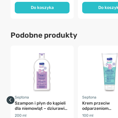
Do koszyka
Do koszy
Podobne produkty
Septona
Septona
Szampon i płyn do kąpieli
Krem przeciw
dla niemowląt – dziurawiec
odparzeniom
i lawenda
pieluszkowym -
200 ml
100 ml