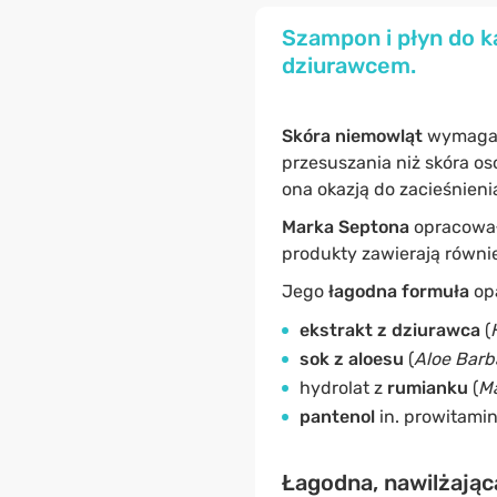
Szampon i płyn do k
dziurawcem.
Skóra niemowląt
wymag
przesuszania niż skóra os
ona okazją do zacieśnieni
Marka Septona
opracowa
produkty zawierają równie
Jego
łagodna formuła
opa
ekstrakt z dziurawca
(
sok z aloesu
(
Aloe Barb
hydrolat z
rumianku
(
Ma
pantenol
in. prowitamin
Łagodna, nawilżająca