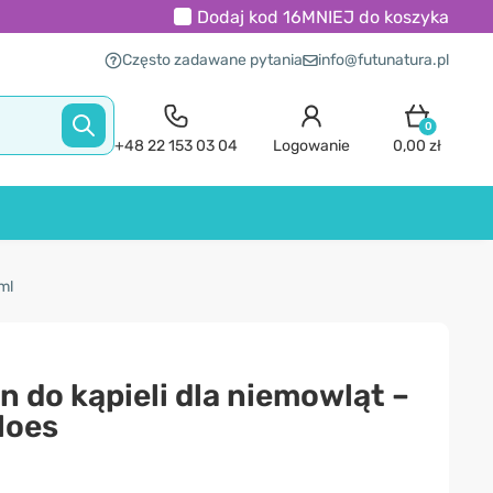
Dodaj kod
16MNIEJ
do koszyka
Często zadawane pytania
info@futunatura.pl
0
+48 22 153 03 04
Logowanie
0,00 zł
ml
n do kąpieli dla niemowląt –
loes