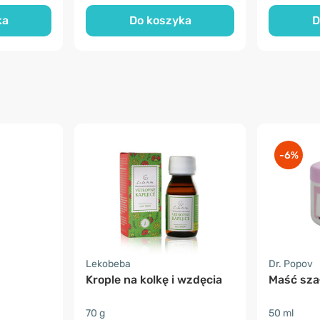
ka
Do koszyka
D
-6%
Lekobeba
Dr. Popov
Krople na kolkę i wzdęcia
Maść sza
70 g
50 ml