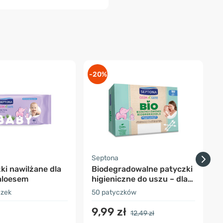
-20%
-
Septona
S
ki nawilżane dla
Biodegradowalne patyczki
 aloesem
higieniczne do uszu – dla
d
niemowląt
czek
50 patyczków
8
9,99 zł
12,49 zł