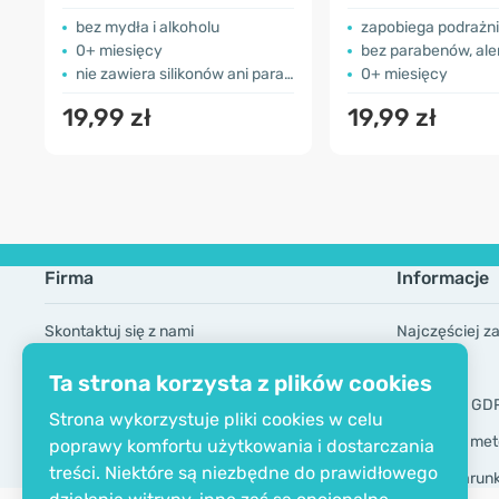
dziurawiec & pro
B5
bez mydła i alkoholu
zapobiega podrażnieniom i z
0+ miesięcy
bez parabenów, alergenów
nie zawiera silikonów ani parabenów
0+ miesięcy
19,99 zł
19,99 zł
Firma
Informacje
Skontaktuj się z nami
Najczęściej z
O firmie
Marki
Ta strona korzysta z plików cookies
Certyfikat EKO
Narzędzia GD
Strona wykorzystuje pliki cookies w celu
Dostawa i met
poprawy komfortu użytkowania i dostarczania
treści. Niektóre są niezbędne do prawidłowego
Ogólne warun