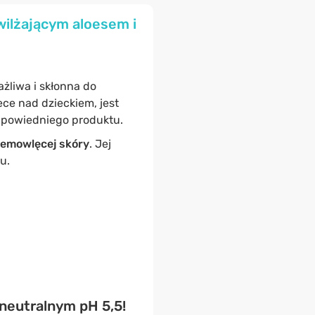
wilżającym aloesem i
ażliwa i skłonna do
ece nad dzieckiem, jest
odpowiedniego produktu.
iemowlęcej skóry
. Jej
u.
 neutralnym pH 5,5!