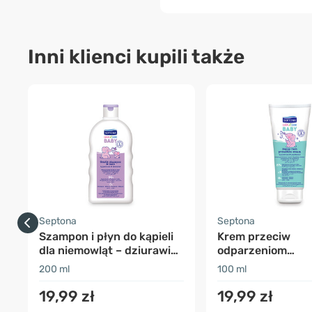
Inni klienci kupili także
Septona
Septona
Szampon i płyn do kąpieli
Krem przeciw
dla niemowląt – dziurawiec
odparzeniom
i lawenda
pieluszkowym -
200 ml
100 ml
dziurawiec & pro
B5
19,99 zł
19,99 zł