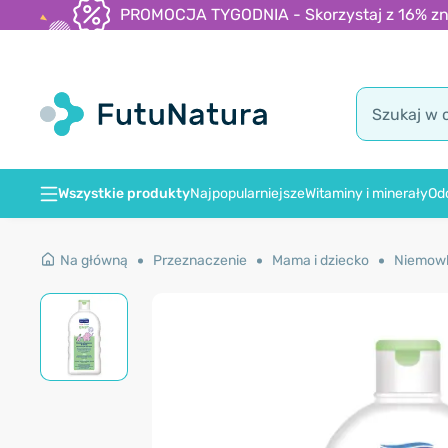
PROMOCJA TYGODNIA - Skorzystaj z 16% zniż
Wszystkie produkty
Najpopularniejsze
Witaminy i minerały
Od
Na główną
Przeznaczenie
Mama i dziecko
Niemow