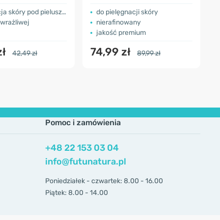
a skóry pod pieluszką
​do pielęgnacji skóry
 wrażliwej
nierafinowany
jakość premium
zł
74,99 zł
42,49 zł
89,99 zł
Pomoc i zamówienia
+48 22 153 03 04
info@futunatura.pl
Poniedziałek - czwartek: 8.00 - 16.00
Piątek: 8.00 - 14.00