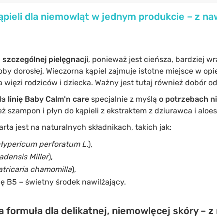
ąpieli dla niemowląt w jednym produkcie – z na
a
szczególnej pielęgnacji
, ponieważ jest cieńsza, bardziej wr
oby dorosłej. Wieczorna kąpiel zajmuje istotne miejsce w opi
a więzi rodziców i dziecka. Ważny jest tutaj również dobór 
ła
linię Baby Calm'n care
specjalnie z myślą
o potrzebach n
ż szampon i płyn do kąpieli z ekstraktem z dziurawca i aloes
rta jest na naturalnych składnikach, takich jak:
Hypericum perforatum L.
),
adensis Miller
),
tricaria chamomilla
),
ę B5 – świetny środek nawilżający.
 formuła dla delikatnej, niemowlęcej skóry – z