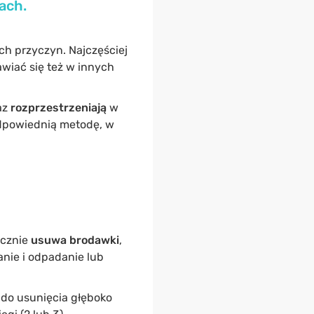
ach.
ych przyczyn. Najczęściej
awiać się też w innych
az
rozprzestrzeniają
w
powiednią metodę, w
ecznie
usuwa brodawki
,
nie i odpadanie lub
, do usunięcia głęboko