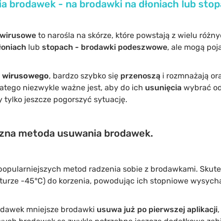
a brodawek - na brodawki na dłoniach lub stop
 wirusowe
to narośla na skórze, które powstają z wielu różn
łoniach
lub
stopach
- brodawki podeszwowe
, ale mogą poj
wirusowego
, bardzo szybko się
przenoszą
i rozmnażają or
latego niezwykle ważne jest, aby do ich
usunięcia
wybrać od
tylko jeszcze pogorszyć sytuację.
eczna metoda usuwania brodawek.
jpopularniejszych metod radzenia sobie z brodawkami. Skut
turze -45°C) do korzenia, powodując ich stopniowe wysycha
odawek mniejsze brodawki
usuwa już po pierwszej aplikacji