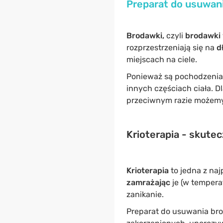
Preparat do usuwani
Brodawki,
czyli
brodawki
rozprzestrzeniają się na
d
miejscach na ciele.
Ponieważ są pochodzenia
innych częściach ciała. D
przeciwnym razie możemy 
Krioterapia - skut
Krioterapia
to jedna z na
zamrażając
je (w tempera
zanikanie.
Preparat do usuwania br