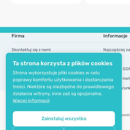
Firma
Informacje
Skontaktuj się z nami
Najczęściej z
O firmie
Marki
Ta strona korzysta z plików cookies
Certyfikat EKO
Narzędzia GD
Strona wykorzystuje pliki cookies w celu
Dostawa i met
poprawy komfortu użytkowania i dostarczania
treści. Niektóre są niezbędne do prawidłowego
Ogólne warun
działania witryny, inne zaś są opcjonalne.
Więcej informacji
Możliwość
Zainstaluj wszystko
Copyright © 2012 - 2026   |   Be Healthy Group d.o.o.