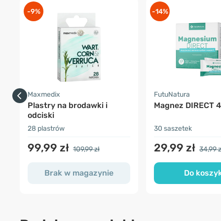
-9%
-14%
Maxmedix
FutuNatura
Plastry na brodawki i
Magnez DIRECT 
odciski
28 plastrów
30 saszetek
99,99 zł
29,99 zł
109,99 zł
34,99 z
Brak w magazynie
Do koszy