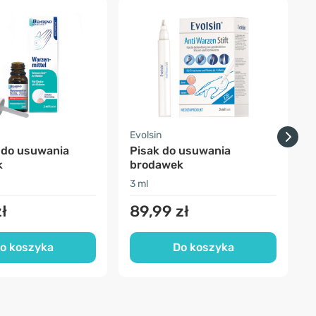
-
Evolsin
F
 do usuwania
Pisak do usuwania
E
k
brodawek
3 ml
2
ł
89,99 zł
o koszyka
Do koszyka