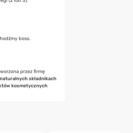
i (2 lub 3).
chodźmy boso.
stworzona przez firmę
naturalnych składnikach
któw kosmetycznych