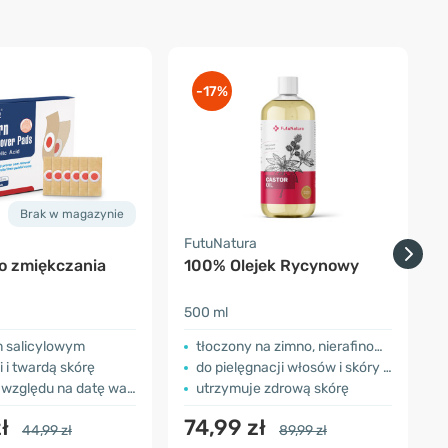
-17%
Brak w magazynie
FutuNatura
F
do zmiękczania
100% Olejek Rycynowy
S
500 ml
5
 salicylowym
tłoczony na zimno, nierafinowany
i i twardą skórę
do pielęgnacji włosów i skóry głowy
względu na datę ważności
utrzymuje zdrową skórę
zł
74,99 zł
44,99 zł
89,99 zł