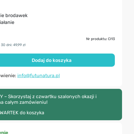
nie brodawek
iałanie
Nr produktu: CI13
30 dni: 49,99 zł
Dodaj do koszyka
ówienie:
info@futunatura.pl
– Skorzystaj z czwartku szalonych okazji i
na całym zamówieniu!
WARTEK
do koszyka
nie