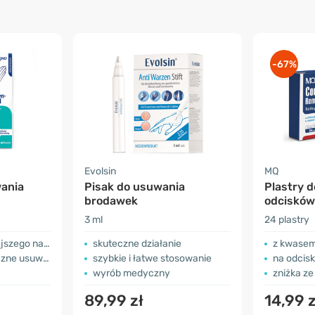
-67%
Evolsin
MQ
ania
Pisak do usuwania
Plastry 
brodawek
odcisków
3 ml
24 plastry
o nakładania
skuteczne działanie
z kwasem
ne usuwanie
szybkie i łatwe stosowanie
na odcisk
wyrób medyczny
zniżka ze 
89,99 zł
14,99 