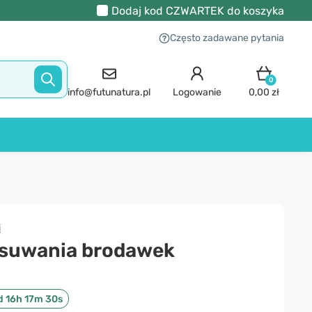
Dodaj kod
CZWARTEK
do koszyka
Często zadawane pytania
0
info@futunatura.pl
Logowanie
0,00 zł
i
usuwania brodawek
d 16h 17m 29s