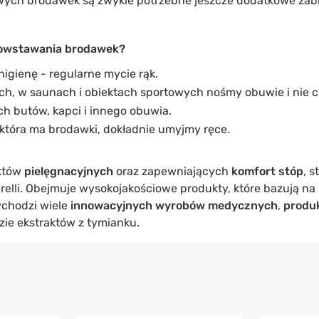
ych brodawek są zwykle potrzebne jeszcze dodatkowe zabieg
owstawania brodawek?
igienę - regularne mycie rąk.
h, w saunach i obiektach sportowych nośmy obuwie i nie 
h butów, kapci i innego obuwia.
 która ma brodawki, dokładnie umyjmy ręce.
uktów
pielęgnacyjnych
oraz zapewniających
komfort stóp
, 
relli. Obejmuje wysokojakościowe produkty, które bazują na
 wchodzi wiele
innowacyjnych wyrobów medycznych
,
produ
ie ekstraktów z tymianku.