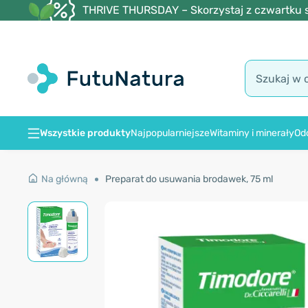
THRIVE THURSDAY – Skorzystaj z czwartku s
Wszystkie produkty
Najpopularniejsze
Witaminy i minerały
Od
Na główną
Preparat do usuwania brodawek, 75 ml