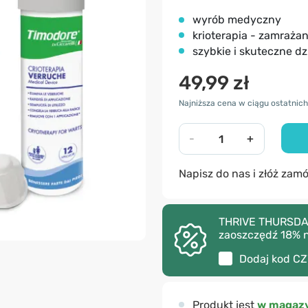
wyrób medyczny
krioterapia - zamraża
szybkie i skuteczne dz
49,99 zł
Najniższa cena w ciągu ostatnich 
-
+
Napisz do nas i złóż zam
THRIVE THURSDAY 
zaoszczędź 18% 
Dodaj kod
CZ
Produkt jest
w magazy