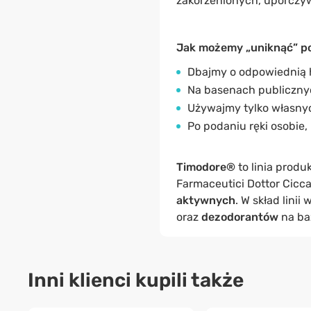
zakorzenionych, uporczyw
Jak możemy „uniknąć” p
Dbajmy o odpowiednią h
Na basenach publicznyc
Używajmy tylko własnyc
Po podaniu ręki osobie,
Timodore®
to linia prod
Farmaceutici Dottor Cicca
aktywnych
. W skład linii
oraz
dezodorantów
na baz
Inni klienci kupili także