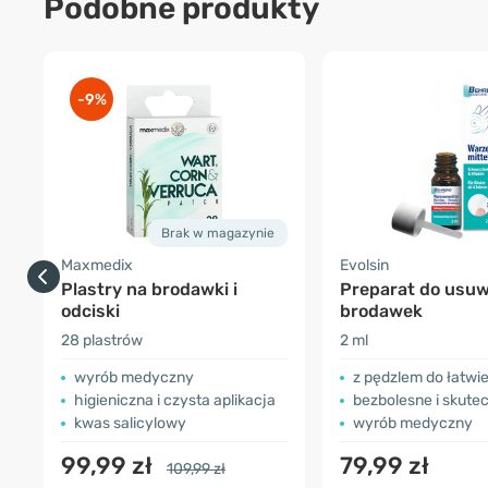
Podobne produkty
-9%
Brak w magazynie
Maxmedix
Evolsin
Plastry na brodawki i
Preparat do usuw
odciski
brodawek
28 plastrów
2 ml
wyrób medyczny
z pędzlem do łatwiejszeg
higieniczna i czysta aplikacja
bezbolesne i skutecz
kwas salicylowy
wyrób medyczny
99,99 zł
79,99 zł
109,99 zł