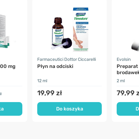
Farmaceutici Dottor Ciccarelli
Evolsin
400 mg
Płyn na odciski
Preparat
brodawe
12 ml
2 ml
19,99 zł
79,99 z
ł
ka
Do koszyka
D