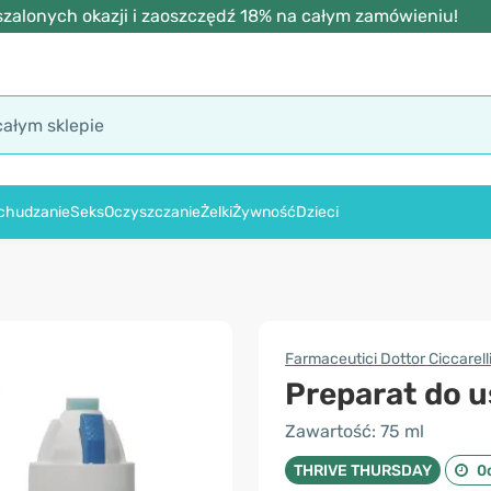
zalonych okazji i zaoszczędź 18% na całym zamówieniu!
chudzanie
Seks
Oczyszczanie
Żelki
Żywność
Dzieci
Farmaceutici Dottor Ciccarell
Preparat do 
Zawartość: 75 ml
THRIVE THURSDAY
0