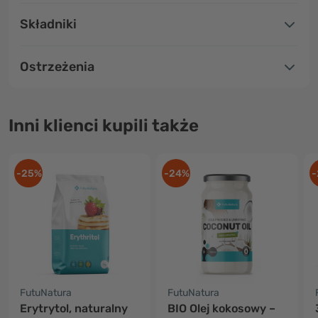
Składniki
Ostrzeżenia
Inni klienci kupili także
-25%
-24%
-
FutuNatura
FutuNatura
Erytrytol, naturalny
BIO Olej kokosowy –