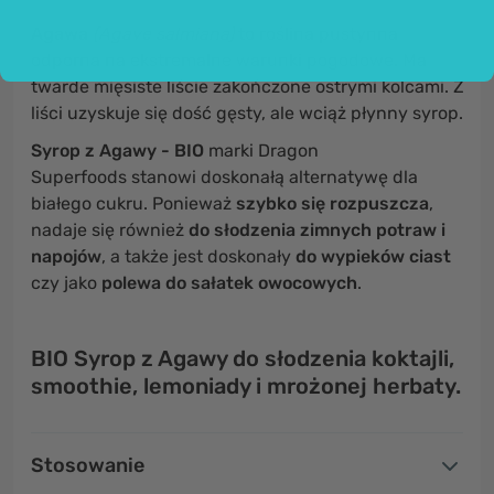
Agawa
(Agave salmiana)
to roślina pustynna
odporna na ekstremalne warunki pogodowe. Ma
twarde mięsiste liście zakończone ostrymi kolcami. Z
liści uzyskuje się dość gęsty, ale wciąż płynny syrop.
Syrop z Agawy - BIO
marki Dragon
Superfoods stanowi doskonałą alternatywę dla
białego cukru. Ponieważ
szybko się rozpuszcza
,
nadaje się również
do słodzenia zimnych potraw i
napojów
, a także jest doskonały
do wypieków ciast
czy jako
polewa do sałatek owocowych
.
BIO Syrop z Agawy do słodzenia koktajli,
smoothie, lemoniady i mrożonej herbaty.
Stosowanie