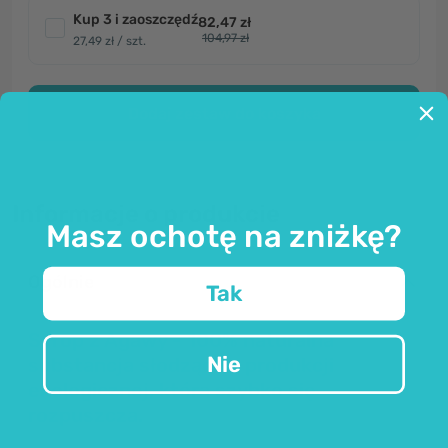
Kup 3 i zaoszczędź
82,47 zł
104,97 zł
27,49 zł / szt.
Dodaj zestaw do koszyka
Informacje o produkcie
Masz ochotę na zniżkę?
Ogólnie
Tak
Syrop z Agawy - 100% naturalna
Nie
substancja słodząca z produkcji
ekologicznej, która szybko się
rozpuszcza.