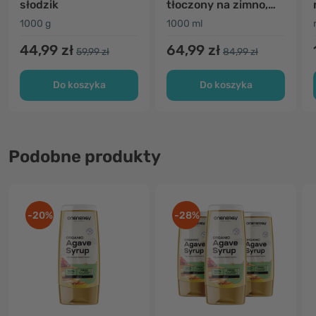
słodzik
tłoczony na zimno,
nierafinowany
1000 g
1000 ml
44,99 zł
64,99 zł
59,99 zł
84,99 zł
Do koszyka
Do koszyka
Podobne produkty
-20%
-28%