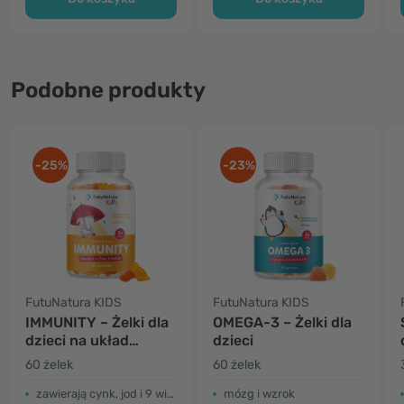
Podobne produkty
-25%
-23%
FutuNatura KIDS
FutuNatura KIDS
IMMUNITY – Żelki dla
OMEGA-3 – Żelki dla
dzieci na układ
dzieci
odpornościowy
60 żelek
60 żelek
zawierają cynk, jod i 9 witamin
mózg i wzrok