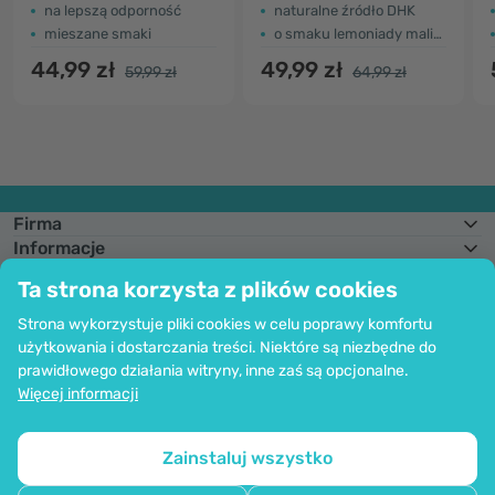
na lepszą odporność
naturalne źródło DHK
mieszane smaki
o smaku lemoniady malinowej
44,99 zł
49,99 zł
59,99 zł
64,99 zł
Firma
Informacje
Dołącz do nas
Ta strona korzysta z plików cookies
Pomoc i zamówienia
Strona wykorzystuje pliki cookies w celu poprawy komfortu
użytkowania i dostarczania treści. Niektóre są niezbędne do
prawidłowego działania witryny, inne zaś są opcjonalne.
Możliwość opłaty kartą. Bezpieczeństwo danych osobowych zapewnia
Więcej informacji
kodowanie SSl.
Copyright © 2012 - 2026   |   Be Healthy Group d.o.o.
Mapa strony
Korzystanie z plików cookie
Ustawienia plików cookie
Zainstaluj wszystko