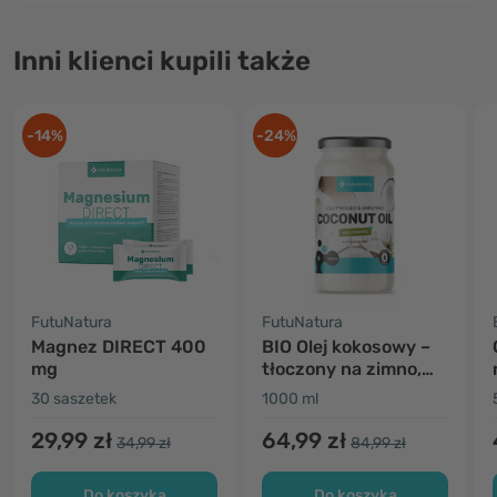
Inni klienci kupili także
-14%
-24%
FutuNatura
FutuNatura
Magnez DIRECT 400
BIO Olej kokosowy –
mg
tłoczony na zimno,
nierafinowany
30 saszetek
1000 ml
29,99 zł
64,99 zł
34,99 zł
84,99 zł
Do koszyka
Do koszyka