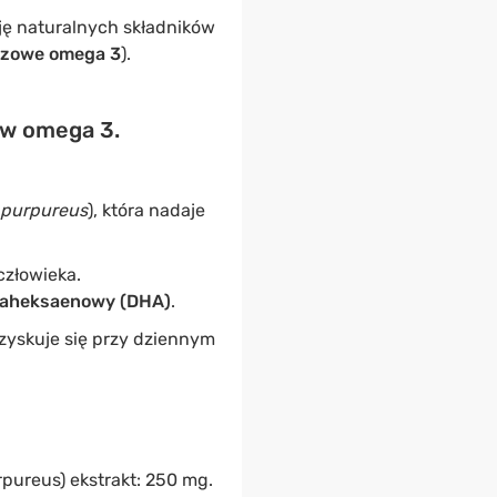
ję naturalnych składników
czowe omega 3
).
ów omega 3.
purpureus
), która nadaje
człowieka.
aheksaenowy (DHA)
.
zyskuje się przy dziennym
ureus) ekstrakt: 250 mg.