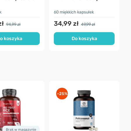
(
k
60 miękkich kapsułek
9
zł
34,99 zł
94,99 zł
49,99 zł
o koszyka
Do koszyka
-25%
Brak w magazynie