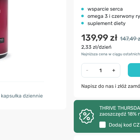
wsparcie serca
omega 3 i czerwony r
suplement diety
139,99 zł
147,49 z
2,33 zł/dzień
Najniższa cena w ciągu ostatnich 
-
+
Napisz do nas i złóż zam
kapsułka dziennie
THRIVE THURSDAY 
zaoszczędź 18% 
Dodaj kod
CZ