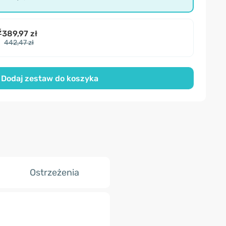
ź
389,97 zł
442,47 zł
Dodaj zestaw do koszyka
Ostrzeżenia