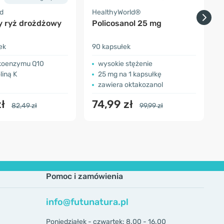
d
HealthyWorld®
Z
 ryż drożdżowy
Policosanol 25 mg
ek
90 kapsułek
2
koenzymu Q10
wysokie stężenie
liną K
25 mg na 1 kapsułkę
zawiera oktakozanol
zł
74,99 zł
82,49 zł
99,99 zł
Pomoc i zamówienia
info@futunatura.pl
Poniedziałek - czwartek: 8.00 - 16.00