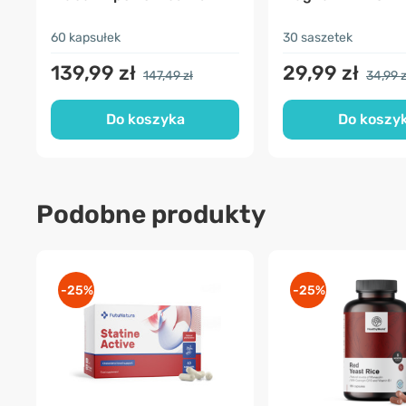
60 kapsułek
30 saszetek
139,99 zł
29,99 zł
147,49 zł
34,99 z
Do koszyka
Do koszy
Podobne produkty
-25%
-25%