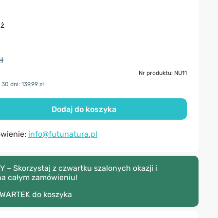
yż
ł
Nr produktu: NU11
30 dni: 139,99 zł
Dodaj do koszyka
ówienie:
info@futunatura.pl
– Skorzystaj z czwartku szalonych okazji i
na całym zamówieniu!
WARTEK
do koszyka