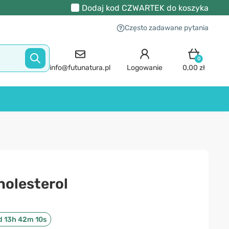
Dodaj kod
CZWARTEK
do koszyka
Często zadawane pytania
0
info@futunatura.pl
Logowanie
0,00 zł
holesterol
d 13h 42m 9s