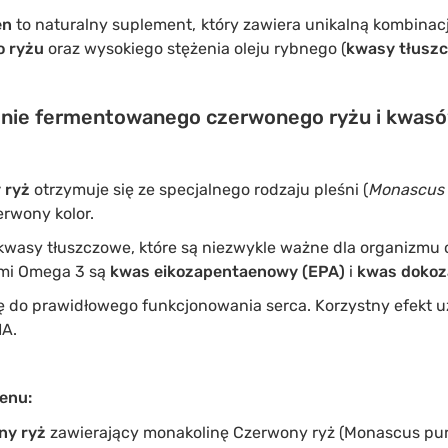
en
to naturalny suplement, który zawiera unikalną kombinac
o ryżu
oraz wysokiego stężenia oleju rybnego (
kwasy tłusz
enie fermentowanego czerwonego ryżu i kwas
 ryż
otrzymuje się ze specjalnego rodzaju pleśni (
Monascus 
rwony kolor.
wasy tłuszczowe, które są niezwykle ważne dla organizmu 
ami Omega 3 są
kwas eikozapentaenowy (EPA)
i
kwas dokoz
ię do prawidłowego funkcjonowania serca. Korzystny efekt u
HA.
enu:
ny ryż
zawierający monakolinę Czerwony ryż (Monascus purp