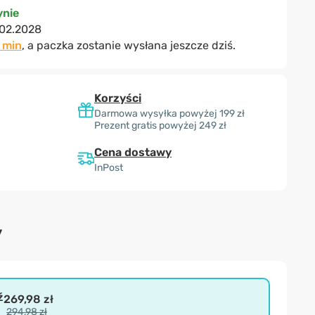
nie
.02.2028
2 min
, a paczka zostanie wysłana jeszcze dziś.
Korzyści
Darmowa wysyłka powyżej 199 zł
Prezent gratis powyżej 249 zł
Cena dostawy
InPost
y
ź
269,98 zł
294,98 zł