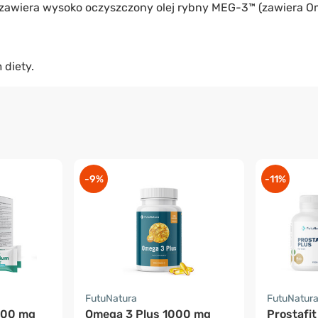
 zawiera wysoko oczyszczony olej rybny MEG-3™ (zawiera O
 diety.
-9%
-11%
FutuNatura
FutuNatur
400 mg
Omega 3 Plus 1000 mg