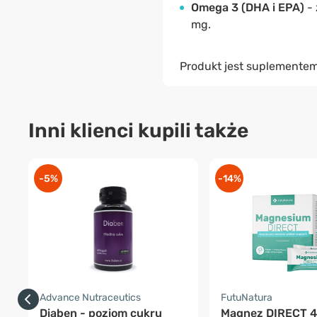
Omega 3 (DHA i EPA)
-
mg.
Produkt jest suplementem
Inni klienci kupili także
-5%
-14%
Advance Nutraceutics
FutuNatura
Diaben - poziom cukru
Magnez DIRECT 