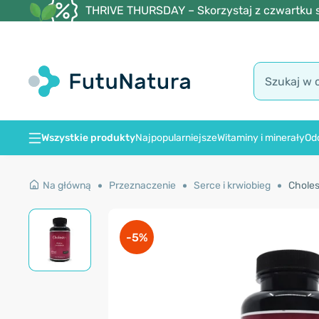
THRIVE THURSDAY – Skorzystaj z czwartku s
Wszystkie produkty
Najpopularniejsze
Witaminy i minerały
Od
Na główną
Przeznaczenie
Serce i krwiobieg
Choles
-5%