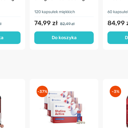
120 kapsułek miękkich
60 kapsułe
74,99 zł
84,99 
ł
82,49 zł
ka
Do koszyka
D
-37%
-3%