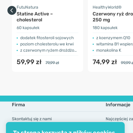
FutuNatura
HealthyWorld®
Statine Active –
Czerwony ryż dr
cholesterol
250 mg
60 kapsułek
180 kapsułek
dodatek fitosteroli sojowych
z koenzymem Q10
poziom cholesterolu we krwi
witamina B1 wspierająca
z czerwonym ryżem drożdżowym
monakolina K
59,99 zł
74,99 zł
79,99 zł
99,99 
Firma
Informacje
Skontaktuj się z nami
Najczęściej z
O firmie
Marki
Ta strona korzysta z plików cookies