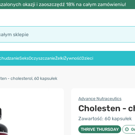
zalonych okazji i zaoszczędź 18% na całym zamówieniu!
chudzanie
Seks
Oczyszczanie
Żelki
Żywność
Dzieci
ten - cholesterol, 60 kapsułek
Advance Nutraceutics
Cholesten - c
Zawartość: 60 kapsułek
THRIVE THURSDAY
0