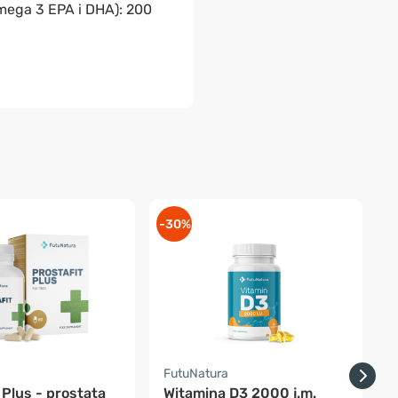
mega 3 EPA i DHA): 200
-30%
-
a
FutuNatura
F
Prostafit Plus - prostata
Witamina D3 2000 j.m.