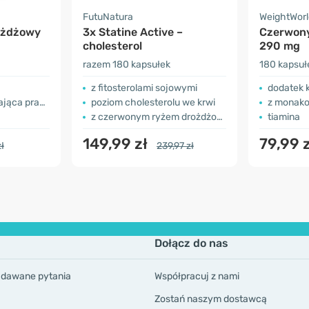
FutuNatura
WeightWorl
ożdżowy
3x Statine Active –
Czerwony
cholesterol
290 mg
razem 180 kapsułek
180 kapsuł
z fitosterolami sojowymi
dodatek 
 pracę serca
poziom cholesterolu we krwi
z monako
z czerwonym ryżem drożdżowym
tiamina
149,99 zł
79,99 
zł
239,97 zł
Dołącz do nas
adawane pytania
Współpracuj z nami
Zostań naszym dostawcą