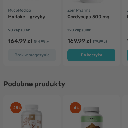
MycoMedica
Zein Pharma
Maitake - grzyby
Cordyceps 500 mg
90 kapsułek
120 kapsułek
164,99 zł
169,99 zł
184,99 zł
179,99 zł
Brak w magazynie
Do koszyka
Podobne produkty
-25%
-4%