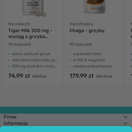
MycoWay®
MycoMedica
Tiger Milk 300 mg -
Chaga - grzyby
wyciąg z grzyba
Lignosus rhinocerus
90 kapsułek
90 kapsułek
cenny azjatycki grzyb
suplement diety
naturalne źródło beta-glukanu
w 100 % wegański
300 mg ekstraktu na kapsułkę
zawiera polisacharydy
74,99 zł
179,99 zł
99,99 zł
187,49 zł
Firma
Informacje
Dołącz do nas