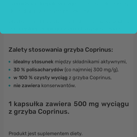
czernidłaka kołpakowatego,
a stosunek między
składnikami aktywnymi jest
idealny
.
Grzyby są niezwykle cenione w
gastronomii,
europejskiej terapii grzybami i tradycji chińskiej.
Zalety stosowania grzyba Coprinus:
idealny stosunek
między składnikami aktywnymi,
30 % polisacharydów
(co najmniej 300 mg/g),
w 100 % czysty wyciąg
z grzyba
Coprinus,
nie zawiera
konserwantów.
1 kapsułka
zawiera
500 mg wyciągu
z grzyba Coprinus
.
Produkt jest suplementem diety.