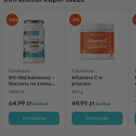
-24%
-9%
FutuNatura
FutuNatura
BIO Olej kokosowy –
Witamina C w
tłoczony na zimno,
proszku
nierafinowany
1000 ml
300 g
64,99 zł
49,99 zł
84,99 zł
54,99 zł
Do koszyka
Do koszyka