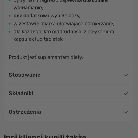
cytrynian magnezu zapewnia
doskonałe
wchłanianie
,
bez dodatków
i wypełniaczy,
w zestawie miarka ułatwiająca odmierzanie,
dla każdego, kto ma trudności z połykaniem
kapsułek lub tabletek.
Produkt jest suplementem diety.
Stosowanie
Składniki
Ostrzeżenia
Inni klienci kupili także