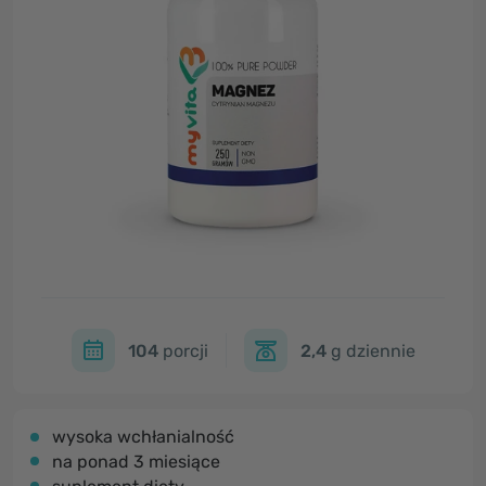
104
porcji
2,4
g dziennie
wysoka wchłanialność
na ponad 3 miesiące