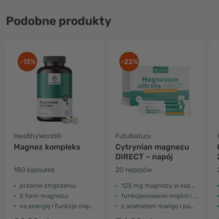
Podobne produkty
-13%
-22%
HealthyWorld®
FutuNatura
Magnez kompleks
Cytrynian magnezu
DIRECT – napój
180 kapsułek
20 napojów
przeciw zmęczeniu
125 mg magnezu w każdym napoju
5 form magnezu
funkcjonowanie mięśni i zastrzyk energii
na energię i funkcje mięśni
z aromatem mango i pomarańczy