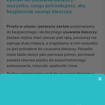
wszystko, czego potrzebujesz, aby
bezpiecznie usunąć kleszcza.
Prosty w użyciu
i
poręczny zestaw
przeznaczony
do bezpiecznego i skutecznego
usuwania kleszczy
.
Zestaw można mieć zawsze pod ręką, ponieważ nie
zajmuje dużo miejsca, a znajdziemy w nim wszystko,
co jest potrzebne do usuwania kleszczy. Ponadto
może także służyć jako pierwsza pomoc, ponieważ
zawiera również plastry do wszechstronnego
zastosowania, nożyczki, opatrunki i inne.
Zestaw przeznaczony jest do usuwania kleszczy u
dzieci i dorosłych, ale można go również użyć do
usuwania kleszczy swoich zwierząt domowych.
Co znajduje się w 14-częściowym Zestawie do
Usuwania Kleszczy?