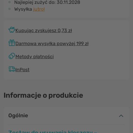
Najlepiej zużyć do:
30.11.2028
Wysyłka
jutro!
Kupując zyskujesz 0,73 zł
Darmowa wysyłka powyżej 199 zł
Metody płatności
InPost
Informacje o produkcie
Ogólnie
Zestaw do usuwania kleszczy –