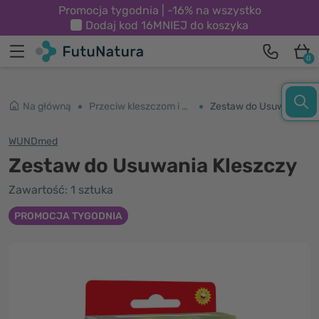
Promocja tygodnia | -16% na wszystko
Dodaj kod
16MNIEJ
do koszyka
0
Na główną
Przeciw kleszczom i komarom
Zestaw do Usuwania Kleszczy
WUNDmed
Zestaw do Usuwania Kleszczy
Zawartość: 1 sztuka
PROMOCJA TYGODNIA