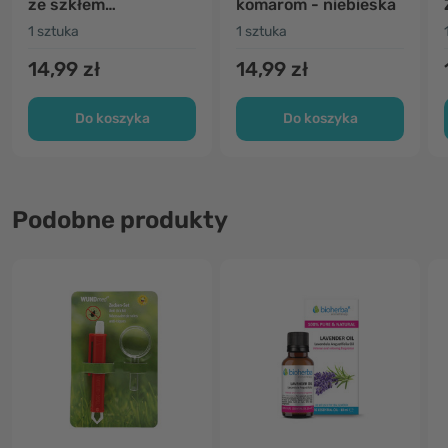
ze szkłem
komarom - niebieska
powiększającym
1 sztuka
1 sztuka
14,99 zł
14,99 zł
Do koszyka
Do koszyka
Podobne produkty