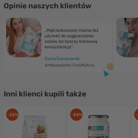
Opinie naszych klientów
„Mąki kokosowej można też
używać do zagęszczania
sosów, bo tworzy kremową
konsystencję”.
Daria Kaczmarek
ambasadorka FutuNatury
Inni klienci kupili także
-25%
-24%
-