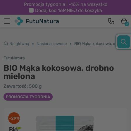
Promocja tygodnia | -16% na wszystko
Dodaj kod
16MNIEJ
do koszyka
0
Na główną
Nasiona i owoce
BIO Mąka kokosowa, drobno mielona
FutuNatura
BIO Mąka kokosowa, drobno
mielona
Zawartość: 500 g
PROMOCJA TYGODNIA
-29%