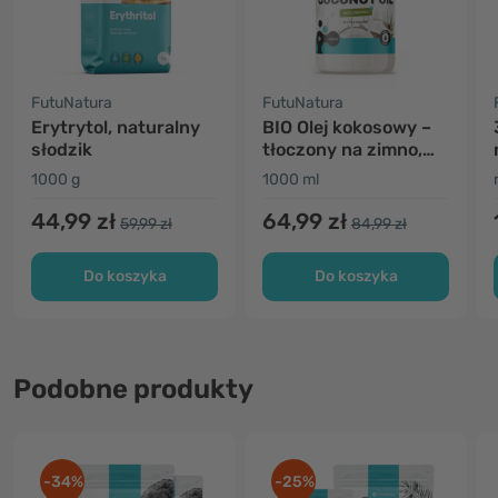
FutuNatura
FutuNatura
Erytrytol, naturalny
BIO Olej kokosowy –
słodzik
tłoczony na zimno,
nierafinowany
1000 g
1000 ml
44,99 zł
64,99 zł
59,99 zł
84,99 zł
Do koszyka
Do koszyka
Podobne produkty
-34%
-25%