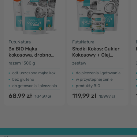
FutuNatura
FutuNatura
3x BIO Mąka
Słodki Kokos: Cukier
kokosowa, drobno
Kokosowy + Olej
mielona
Kokosowy + Mąka
razem 1500 g
zestaw
Kokosowa
odtłuszczona mąka kokosowa
do pieczenia i gotowania
bez glutenu
w przystępnej cenie
do gotowania i pieczenia
produkty BIO
68,99 zł
119,99 zł
104,97 zł
159,97 zł