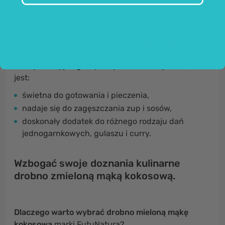
Nawet w zupełnie zwyczajnych przepisach
część
zwykłej mąki możesz zastąpić mąką kokosową
i w
ten sposób
wzbogacić swoje danie
. Dodatkowo ta
bezglutenowa mąka
zapewnia
kremową
konsystencję
i
egzotyczny akcent
, dzięki czemu
jest:
świetna do gotowania i pieczenia,
nadaje się do zagęszczania zup i sosów,
doskonały dodatek do różnego rodzaju dań
jednogarnkowych, gulaszu i curry.
Wzbogać swoje doznania kulinarne
drobno zmieloną mąką kokosową.
Dlaczego warto wybrać drobno mieloną mąkę
kokosową
marki FutuNatura?