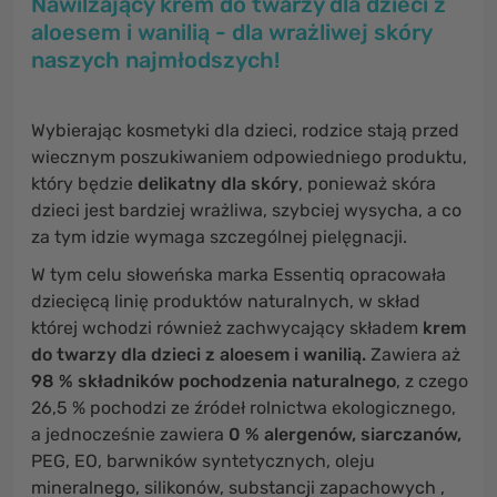
Nawilżający krem ​​do twarzy dla dzieci z
aloesem i wanilią - dla wrażliwej skóry
naszych najmłodszych!
Wybierając kosmetyki dla dzieci, rodzice stają przed
wiecznym poszukiwaniem odpowiedniego produktu,
który będzie
delikatny dla skóry
, ponieważ skóra
dzieci jest bardziej wrażliwa, szybciej wysycha, a co
za tym idzie wymaga szczególnej pielęgnacji.
W tym celu słoweńska marka Essentiq opracowała
dziecięcą linię produktów naturalnych, w skład
której wchodzi również zachwycający składem
krem
​​do twarzy dla dzieci z aloesem i wanilią.
Zawiera aż
98 % składników pochodzenia naturalnego
, z czego
26,5 % pochodzi ze źródeł rolnictwa ekologicznego,
a jednocześnie zawiera
0 % alergenów, siarczanów,
PEG, EO, barwników syntetycznych, oleju
mineralnego, silikonów, substancji zapachowych ,