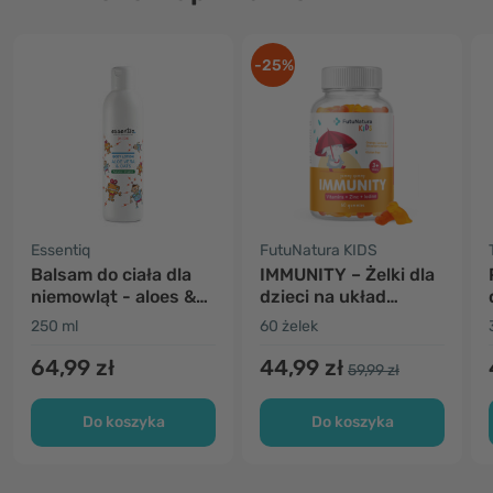
-25%
Essentiq
FutuNatura KIDS
Balsam do ciała dla
IMMUNITY – Żelki dla
niemowląt - aloes &
dzieci na układ
owies
odpornościowy
250 ml
60 żelek
64,99 zł
44,99 zł
59,99 zł
Do koszyka
Do koszyka