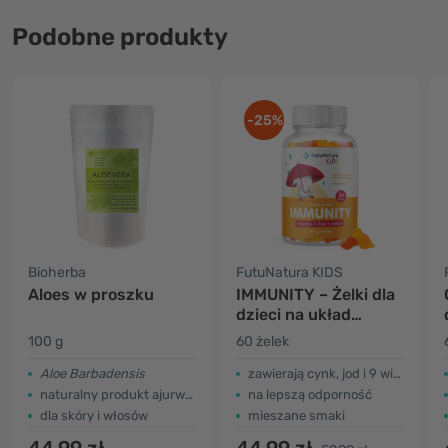
Podobne produkty
-25%
Bioherba
FutuNatura KIDS
Aloes w proszku
IMMUNITY – Żelki dla
dzieci na układ
odpornościowy
100 g
60 żelek
Aloe Barbadensis
zawierają cynk, jod i 9 witamin
naturalny produkt ajurwedyjski
na lepszą odporność
dla skóry i włosów
mieszane smaki