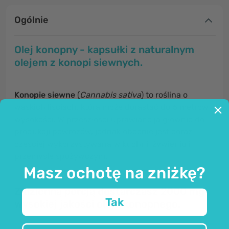
Ogólnie
Olej konopny - kapsułki z naturalnym
olejem z konopi siewnych.
Konopie siewne
(
Cannabis sativa
) to roślina o
wąskich liściach, która może dorastać do 6 metrów
wysokości. W przeszłości uprawiano ją głównie do
produkcji powrozów, jednak obecnie jest coraz
częściej wykorzystywana w kuchni, żywieniu i
przemyśle spożywczym.
Masz ochotę na zniżkę?
Z dzienną porcją dostarczasz 2000 mg
Tak
wysokiej jakości oleju konopnego.