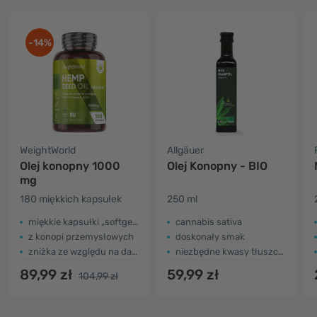
-14%
WeightWorld
Allgäuer
Olej konopny 1000
Olej Konopny - BIO
mg
180 miękkich kapsułek
250 ml
miękkie kapsułki „softgel”.
cannabis sativa
z konopi przemysłowych
doskonały smak
zniżka ze względu na datę ważności
niezbędne kwasy tłuszczowe
89,99 zł
59,99 zł
104,99 zł