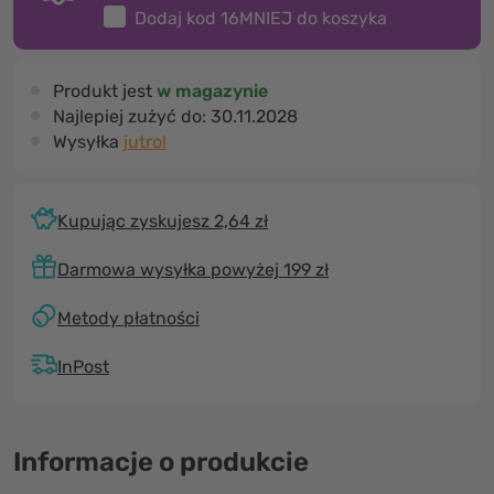
Dodaj kod
16MNIEJ
do koszyka
Produkt jest
w magazynie
Najlepiej zużyć do:
30.11.2028
Wysyłka
jutro!
Kupując zyskujesz 2,64 zł
Darmowa wysyłka powyżej 199 zł
Metody płatności
InPost
Informacje o produkcie