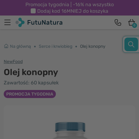
Promocja tygodnia | -16% na wszystko
Dodaj kod
16MNIEJ
do koszyka
0
Na główną
Serce i krwiobieg
Olej konopny
NewFood
Olej konopny
Zawartość: 60 kapsułek
PROMOCJA TYGODNIA