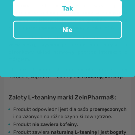
L-teanina
jest aminokwasem występującym
Tak
naturalnie w
zielonej herbacie
oraz w mniejszych
ilościach w niektórych rodzajach
grzybów
. Odkryta
została przez
japońskich badaczy
w roku 1949.
Nie
Jest to substancja, która może przekraczać
barierę
krew-mózg
, wywierając bezpośredni wpływ na
ośrodkowy układ nerwowy
poprzez interakcję z
mózgiem.
Chociaż L-teanina jest naturalnie obecna w zielonej
herbacie, kapsułki L-teaniny
nie zawierają kofeiny.
Zalety L-teaniny marki ZeinPharma®:
Produkt odpowiedni jest dla osób
przemęczonych
i narażonych na różne czynniki zewnętrzne.
Produkt
nie zawiera kofeiny
.
Produkt zawiera
naturalną L-teaninę
i jest
bogaty