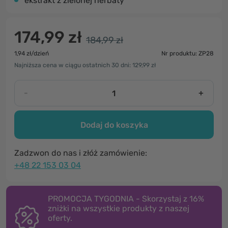
ekstrakt z zielonej herbaty
174,99 zł
184,99 zł
1,94 zł/dzień
Nr produktu: ZP28
Najniższa cena w ciągu ostatnich 30 dni: 129,99 zł
-
+
Dodaj do koszyka
Zadzwon do nas i złóż zamówienie:
+48 22 153 03 04
PROMOCJA TYGODNIA - Skorzystaj z 16%
zniżki na wszystkie produkty z naszej
oferty.