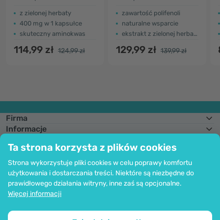
z zielonej herbaty
zawartość polifenoli
400 mg w 1 kapsułce
naturalne wsparcie
skuteczny aminokwas
ekstrakt z zielonej herbaty
114,99 zł
129,99 zł
124,99 zł
139,99 zł
Firma
Informacje
Dołącz do nas
Ta strona korzysta z plików cookies
Pomoc i zamówienia
Strona wykorzystuje pliki cookies w celu poprawy komfortu
użytkowania i dostarczania treści. Niektóre są niezbędne do
prawidłowego działania witryny, inne zaś są opcjonalne.
Możliwość opłaty kartą. Bezpieczeństwo danych osobowych zapewnia
Więcej informacji
kodowanie SSl.
Copyright © 2012 - 2026   |   Be Healthy Group d.o.o.
Mapa strony
Korzystanie z plików cookie
Ustawienia plików cookie