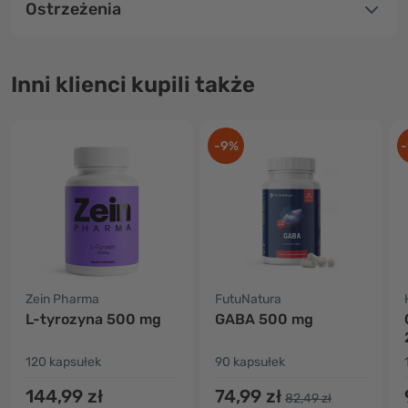
Ostrzeżenia
Inni klienci kupili także
-9%
-
Zein Pharma
FutuNatura
L-tyrozyna 500 mg
GABA 500 mg
120 kapsułek
90 kapsułek
144,99 zł
74,99 zł
82,49 zł