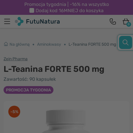
Promocja tygodnia | -16% na wszystko
Dodaj kod
16MNIEJ
do koszyka
0
Na główną
Aminokwasy
L-Teanina FORTE 500 mg
Zein Pharma
L-Teanina FORTE 500 mg
Zawartość: 90 kapsułek
PROMOCJA TYGODNIA
-5%