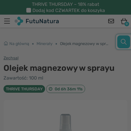
THRIVE THURSDAY – 18% rabat
Dodaj kod
CZWARTEK
do koszyka
0
Na główną
Minerały
Olejek magnezowy w sprayu
Zechsal
Olejek magnezowy w sprayu
Zawartość: 100 ml
THRIVE THURSDAY
0d 6h 36m 11s