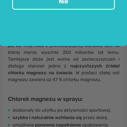
Nie
Olejek magnezowy marki Zechsal to silnie
skoncentrowany chlorek magnezu
w postaci
płynnej. Olejek magnezowy nazywa się tak ze
względu na swoją oleistą konsystencję.
Chlorek magnezu Zechsal
pozyskiwany jest w
północnej części Holandii, gdzie sól wydobywa się
już od 1982 roku z prehistorycznej warstwy soli, na
której morze wyschło 250 milionów lat temu.
Tamtejsze złoże jest wolne od zanieczyszczeń i
dlatego stanowi jedno z
najczystszych źródeł
chlorku magnezu na świecie
. W postaci stałej soli
magnezu zawiera aż 47 % chlorku magnezu.
Chlorek magnezu w sprayu:
doskonały do użytku po aktywności sportowej,
szybko i naturalnie wchłania się
przez skórę,
umożliwia
ponowne napełnienie
opakowania.