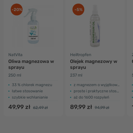
-20%
-5%
NatVita
Heiltropfen
Oliwa magnezowa w
Olejek magnezowy w
sprayu
sprayu
250 ml
237 ml
33 % chlorek magnezu
z magnezem o wyjątkowej jakości
łatwe stosowanie
proste i praktyczne stosowanie
szybkie wchłanianie
aż do 1600 rozpyleń
49,99 zł
89,99 zł
62,49 zł
94,99 zł