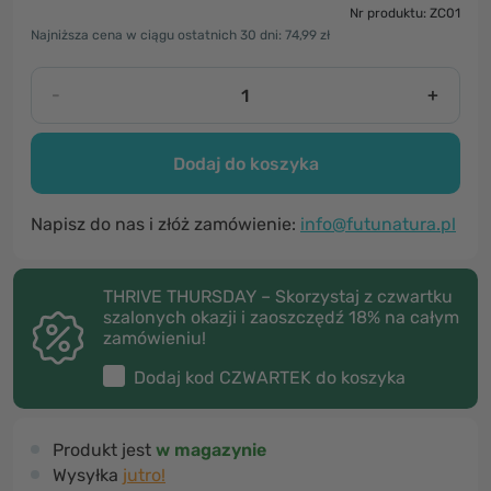
Nr produktu: ZC01
Najniższa cena w ciągu ostatnich 30 dni: 74,99 zł
-
+
Dodaj do koszyka
Napisz do nas i złóż zamówienie:
info@futunatura.pl
THRIVE THURSDAY – Skorzystaj z czwartku
szalonych okazji i zaoszczędź 18% na całym
zamówieniu!
Dodaj kod
CZWARTEK
do koszyka
Produkt jest
w magazynie
Wysyłka
jutro!