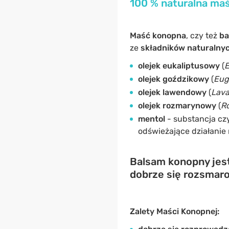
100 % naturalna maś
Maść konopna
, czy też
ba
ze
składników naturalny
olejek eukaliptusowy
(
E
olejek goździkowy
(
Eug
olejek lawendowy
(
Lava
olejek rozmarynowy
(
Ro
mentol
- substancja c
odświeżające działanie 
Balsam konopny jes
dobrze się rozsmaro
Zalety Maści Konopnej: