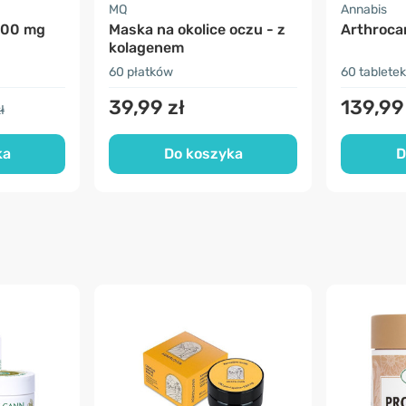
MQ
Annabis
400 mg
Maska na okolice oczu - z
Arthroca
kolagenem
60 płatków
60 tabletek
39,99 zł
139,99
ł
ka
Do koszyka
D