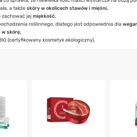
za
co
sprawia, że ​​niewielka ilość maści wystarcza na dużą po
ała, a także
skóry w okolicach stawów i mięśni,
 zachować jej
miękkość,
 pochodzenia roślinnego, dlatego jest odpowiednia dla
wegan
 w skórę,
BIO (certyfikowany kosmetyk ekologiczny).