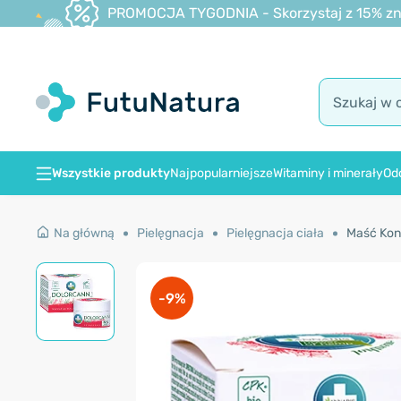
PROMOCJA TYGODNIA - Skorzystaj z 15% zniż
Wszystkie produkty
Najpopularniejsze
Witaminy i minerały
Od
Na główną
Pielęgnacja
Pielęgnacja ciała
Maść Kon
-9%