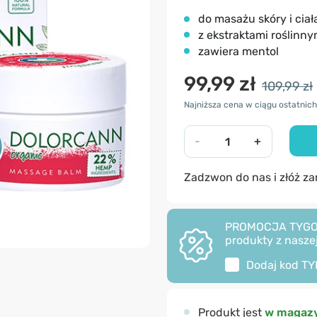
do masażu skóry i ciał
z ekstraktami roślinny
zawiera mentol
99,99 zł
109,99 zł
Najniższa cena w ciągu ostatnich 
-
+
Zadzwon do nas i złóż z
PROMOCJA TYGODNI
produkty z naszej
Dodaj kod
TY
Produkt jest
w magazy