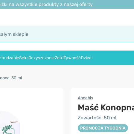
ki na wszystkie produkty z naszej oferty.
chudzanie
Seks
Oczyszczanie
Żelki
Żywność
Dzieci
opna, 50 ml
Annabis
Maść Konopn
Zawartość: 50 ml
PROMOCJA TYGODNIA