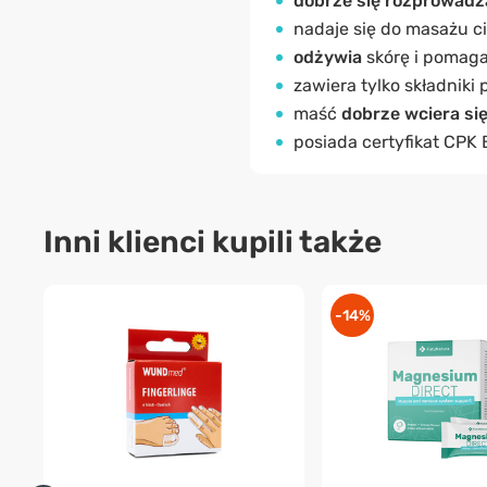
dobrze się rozprowad
nadaje się do masażu ci
odżywia
skórę i pomaga
zawiera tylko składniki
maść
dobrze wciera się
posiada certyfikat CPK 
Inni klienci kupili także
-14%