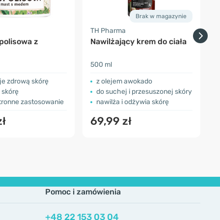
Brak w magazynie
TH Pharma
D
polisowa z
Nawilżający krem do ciała
500 ml
5
e zdrową skórę
z olejem awokado
 skórę
do suchej i przesuszonej skóry
ronne zastosowanie
nawilża i odżywia skórę
zł
69,99 zł
Pomoc i zamówienia
+48 22 153 03 04