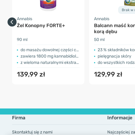
Brak w
Annabis
Annabis
Żel Konopny FORTE+
Balcann maść ko
korą dębu
90 ml
50 ml
do masażu dowolnej części ciała
23 % składników k
zawiera 1800 mg kannabidiolu (CBD)
pielęgnacja skóry
z wieloma naturalnymi ekstraktami
do wszystkich rodz
139,99 zł
129,99 zł
Firma
Informacje
Skontaktuj się z nami
Najczęściej z