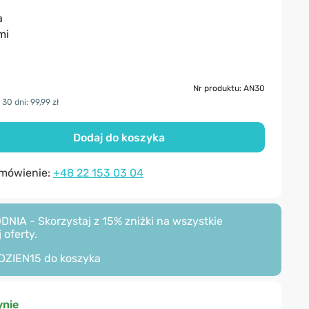
a
mi
Nr produktu: AN30
30 dni: 99,99 zł
Dodaj do koszyka
amówienie:
+48 22 153 03 04
A - Skorzystaj z 15% zniżki na wszystkie
 oferty.
DZIEN15
do koszyka
nie