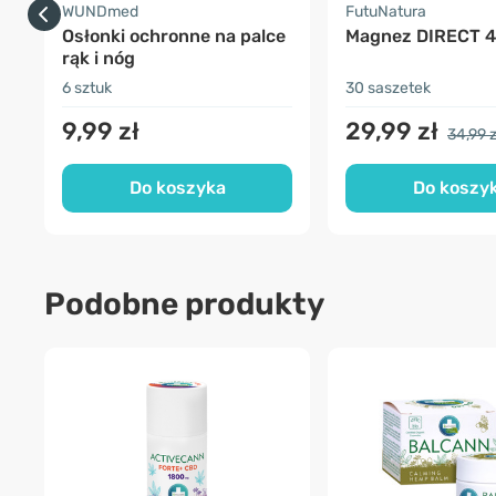
WUNDmed
FutuNatura
Osłonki ochronne na palce
Magnez DIRECT 
rąk i nóg
6 sztuk
30 saszetek
9,99 zł
29,99 zł
34,99 z
Do koszyka
Do koszy
Podobne produkty