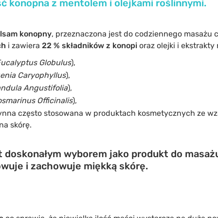
ć konopna z mentolem i olejkami roślinnymi.
lsam konopny
, przeznaczona jest do codziennego masażu ci
ch
i zawiera
22 % składników z konopi
oraz olejki i ekstrakty 
ucalyptus Globulus
),
enia Caryophyllus
),
ndula Angustifolia
),
smarinus Officinalis
),
zynna często stosowana w produktach kosmetycznych ze wz
na skórę.
t doskonałym wyborem jako produkt do masażu
wuje i zachowuje miękką skórę.