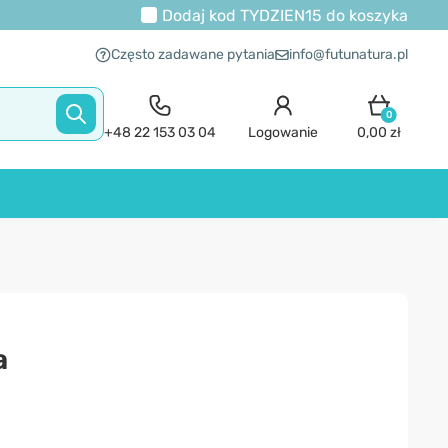
Dodaj kod
TYDZIEN15
do koszyka
Często zadawane pytania
info@futunatura.pl
0
+48 22 153 03 04
Logowanie
0,00 zł
a