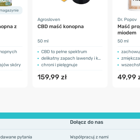
 magazynie
Agrosloven
Dr. Popov
nopna z
CBD maść konopna
Maść pro
miodem
50 ml
50 ml
onopnych
CBD to pełne spektrum
zachowuj
delikatny zapach lawendy i konopi
zmiękcza
ajów skóry
chroni i pielęgnuje
wszechst
159,99 zł
49,99 
Dołącz do nas
adawane pytania
Współpracuj z nami