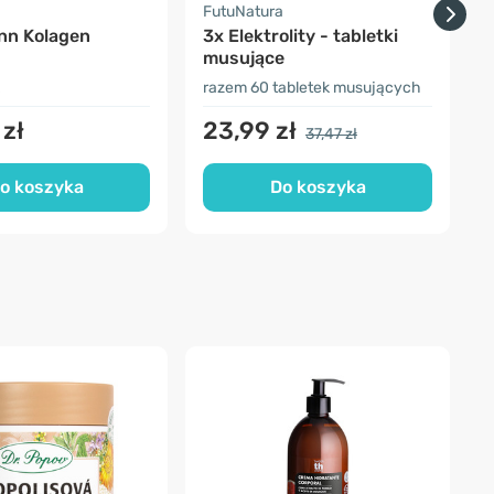
FutuNatura
F
nn Kolagen
3x Elektrolity - tabletki
B
musujące
razem 60 tabletek musujących
2
 zł
23,99 zł
37,47 zł
o koszyka
Do koszyka