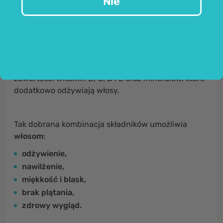
Nie
Owies to ziarno bogate w proteiny, tłuszcze oraz
wiele witamin i minerałów, które mają pozytywny
wpływ na nasze włosy. Mleczko pszczele, zwane
również gelee royale, znane jest z wysokiej
zawartości witamin B, C, D i E oraz minerałów, które
dodatkowo odżywiają włosy.
Tak dobrana kombinacja składników umożliwia
włosom
:
odżywienie,
nawilżenie,
miękkość i blask,
brak plątania,
zdrowy wygląd.