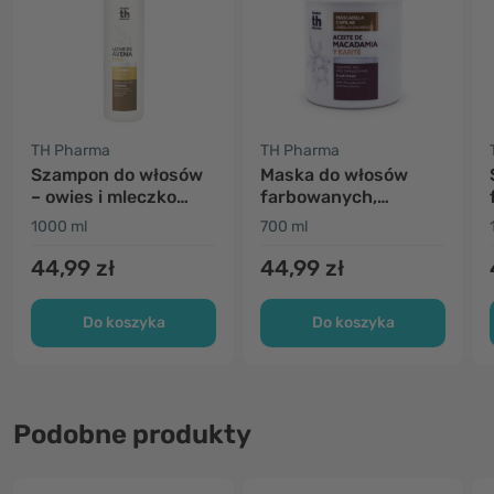
TH Pharma
TH Pharma
Szampon do włosów
Maska do włosów
– owies i mleczko
farbowanych,
pszczele
suchych i
1000 ml
700 ml
zniszczonych
44,99 zł
44,99 zł
Do koszyka
Do koszyka
Podobne produkty