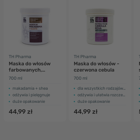
TH Pharma
TH Pharma
Maska do włosów
Maska do włosów -
farbowanych,
czerwona cebula
suchych i
700 ml
700 ml
zniszczonych
makadamia + shea
dla wszystkich rodzajów włosów
odżywia i pielęgnuje
odżywia i ułatwia rozczesywanie
duże opakowanie
duże opakowanie
44,99 zł
44,99 zł