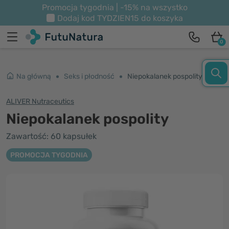
Promocja tygodnia | -15% na wszystko
Dodaj kod
TYDZIEN15
do koszyka
0
Na główną
Seks i płodność
Niepokalanek pospolity
ALIVER Nutraceutics
Niepokalanek pospolity
Zawartość: 60 kapsułek
PROMOCJA TYGODNIA