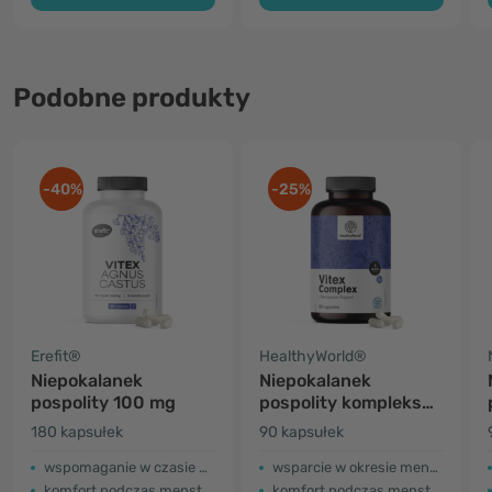
Podobne produkty
-40%
-25%
Erefit®
HealthyWorld®
Niepokalanek
Niepokalanek
pospolity 100 mg
pospolity kompleks
125 mg
180 kapsułek
90 kapsułek
wspomaganie w czasie menopauzy
wsparcie w okresie menopauzy
komfort podczas menstruacji
komfort podczas menstruacji