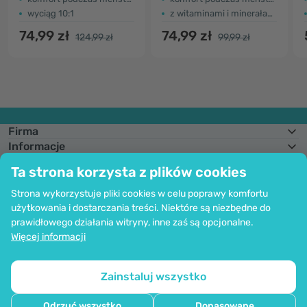
wyciąg 10:1
z witaminami i minerałami
74,99 zł
74,99 zł
124,99 zł
99,99 zł
Firma
Informacje
Dołącz do nas
Ta strona korzysta z plików cookies
Pomoc i zamówienia
Strona wykorzystuje pliki cookies w celu poprawy komfortu
użytkowania i dostarczania treści. Niektóre są niezbędne do
prawidłowego działania witryny, inne zaś są opcjonalne.
Możliwość opłaty kartą. Bezpieczeństwo danych osobowych zapewnia
Więcej informacji
kodowanie SSl.
Copyright © 2012 - 2026   |   Be Healthy Group d.o.o.
Mapa strony
Korzystanie z plików cookie
Ustawienia plików cookie
Zainstaluj wszystko
Odrzuć wszystko
Dopasowane