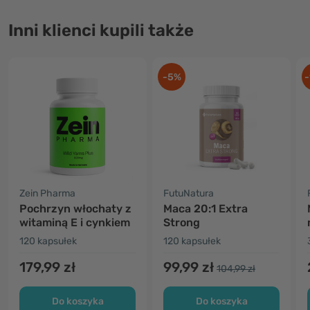
Inni klienci kupili także
-5%
-
Zein Pharma
FutuNatura
Pochrzyn włochaty z
Maca 20:1 Extra
witaminą E i cynkiem
Strong
120 kapsułek
120 kapsułek
179,99 zł
99,99 zł
104,99 zł
Do koszyka
Do koszyka