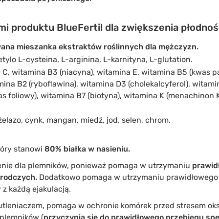
i produktu BlueFertil dla zwiększenia płodnośc
wana mieszanka ekstraktów roślinnych dla mężczyzn.
tylo L-cysteina, L-arginina, L-karnityna, L-glutation.
 C, witamina B3 (niacyna), witamina E, witamina B5 (kwas 
mina B2 (ryboflawina), witamina D3 (cholekalcyferol), witami
s foliowy), witamina B7 (biotyna), witamina K (menachinon 
elazo, cynk, mangan, miedź, jod, selen, chrom.
tóry stanowi
80% białka w nasieniu.
nie dla plemników, ponieważ pomaga w utrzymaniu
prawidł
zrodczych.
Dodatkowo pomaga w utrzymaniu prawidłowego
 z każdą ejakulacją.
wutleniaczem, pomaga w ochronie komórek przed stresem o
plemników (
przyczynia się do prawidłowego przebiegu s