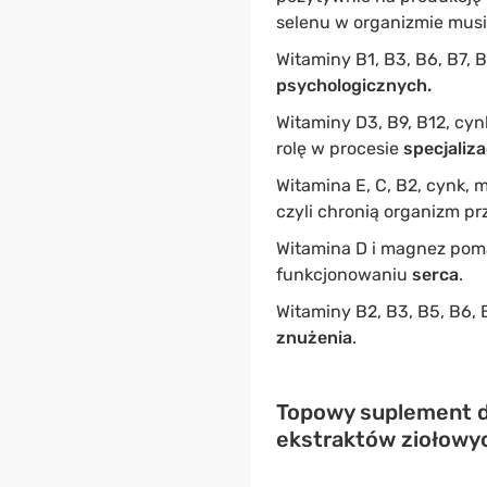
selenu w organizmie mus
Witaminy B1, B3, B6, B7,
psychologicznych.
Witaminy D3, B9, B12, cyn
rolę w procesie
specjaliz
Witamina E, C, B2, cynk,
czyli chronią organizm p
Witamina D i magnez po
funkcjonowaniu
serca
.
Witaminy B2, B3, B5, B6, 
znużenia
.
Topowy suplement di
ekstraktów ziołowyc