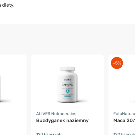
 diety.
-5%
ALIVER Nutraceutics
FutuNatur
Buzdyganek naziemny
Maca 20:
120 kapsułek
120 kapsuł