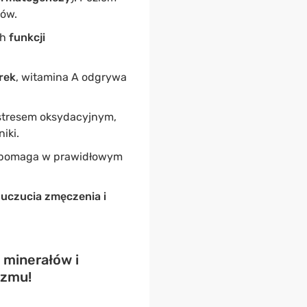
ków.
ch
funkcji
rek
, witamina A odgrywa
stresem oksydacyjnym,
iki.
1 pomaga w prawidłowym
 uczucia zmęczenia i
 minerałów i
izmu!