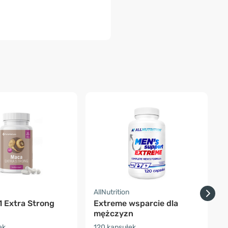
-
a
AllNutrition
E
1 Extra Strong
Extreme wsparcie dla
mężczyzn
ek
120 kapsułek
6