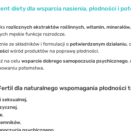
ent diety dla wsparcia nasienia, płodności i pot
eks
rozlicznych
ekstraktów roślinnych, witamin, minerałów,
ych męskie funkcje rozrodcze.
nie ze składników i formulacji o
potwierdzonym działaniu
, 
ości
wśród produktów na poprawę płodności.
ż na celu
wsparcie dobrego samopoczucia psychicznego
,
nowaniu potomstwa.
ertil dla naturalnego wspomagania płodności t
 seksualnej,
zycznej
,
e
,
plemników
,
poczucia psychicznego
.