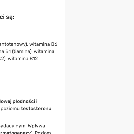
i są:
pantotenowy), witamina B6
na B1 (tiamina), witamina
K2), witamina B12
owej płodności i
 poziomu
testosteronu
ksydacyjnym. Wpływa
permatogenezy
). Poziom