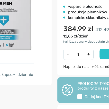
wsparcie płodności
produkcja plemników
kompleks składników
384,99 zł
412,49
12,83 zł/dzień
Najniższa cena w ciągu ostatnich 
-
+
Napisz do nas i złóż zam
4
kapsułki dziennie
PROMOCJA TYGODNI
produkty z naszej
Dodaj kod
TY