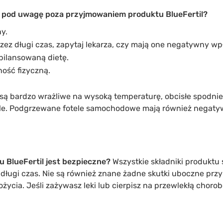
 pod uwagę poza przyjmowaniem produktu BlueFertil?
ny.
przez długi czas, zapytaj lekarza, czy mają one negatywny wp
bilansowaną dietę.
ość fizyczną.
 są bardzo wrażliwe na wysoką temperaturę, obcisłe spodnie
ele. Podgrzewane fotele samochodowe mają również negaty
 BlueFertil jest bezpieczne?
Wszystkie składniki produktu 
ługi czas. Nie są również znane żadne skutki uboczne prz
ycia. Jeśli zażywasz leki lub cierpisz na przewlekłą choro