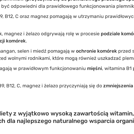
i być odpowiedni dla prawidłowego funkcjonowania plemni
 B9, B12, C oraz magnez pomagają w utrzymaniu prawidłowy
k, magnez i żelazo odgrywają rolę w procesie
podziale komó
acji komórek
.
 mangan, selen i miedź pomagają w
ochronie komórek
przed 
rzed wolnymi rodnikami, które mogą również uszkadzać plemn
magają w prawidłowym funkcjonowaniu
mięśni
, witamina B
B9, B12, C, magnez i żelazo przyczyniają się do
zmniejszenia
ety z wyjątkowo wysoką zawartością witamin,
h dla najlepszego naturalnego wsparcia organ