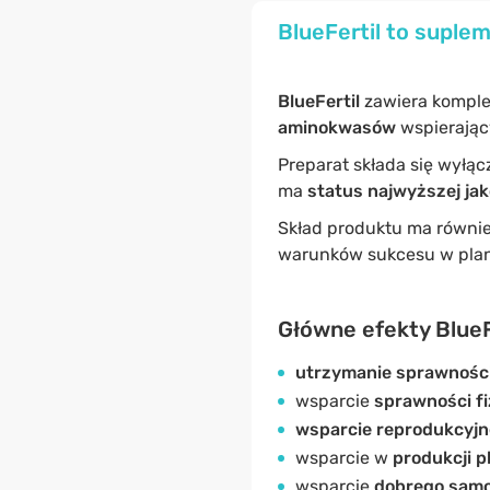
BlueFertil to suplem
BlueFertil
zawiera kompl
aminokwasów
wspierając
Preparat składa się wyłącz
ma
status najwyższej jak
Skład produktu ma równie
warunków sukcesu w pla
Główne efekty BlueF
utrzymanie sprawności
wsparcie
sprawności fi
wsparcie reprodukcyjn
wsparcie w
produkcji 
wsparcie
dobrego samo