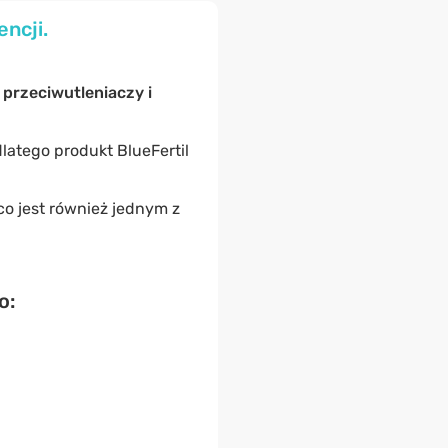
encji.
 przeciwutleniaczy i
dlatego produkt BlueFertil
 co jest również jednym z
o: