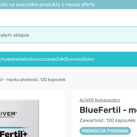
ki na wszystkie produkty z naszej oferty.
chudzanie
Seks
Oczyszczanie
Żelki
Żywność
Dzieci
il - męska płodność, 120 kapsułek
ALIVER Nutraceutics
BlueFertil - 
Zawartość: 120 kapsułek
PROMOCJA TYGODNIA