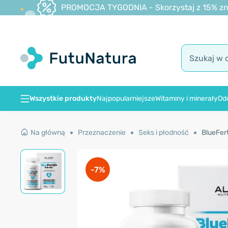
PROMOCJA TYGODNIA - Skorzystaj z 15% zniż
Wszystkie produkty
Najpopularniejsze
Witaminy i minerały
Od
Na główną
Przeznaczenie
Seks i płodność
BlueFert
-7%