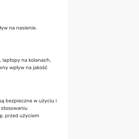
ływ na nasienie.
, laptopy na kolanach,
wny wpływ na jakość
są bezpieczne w użyciu i
y stosowaniu
bę, przed użyciem