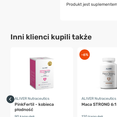
Produkt jest suplementem
Inni klienci kupili także
-6%
ALIVER Nutraceutics
ALIVER Nutraceutics
PinkFertil - kobieca
Maca STRONG 6:1
płodność
90 kapsułek
120 kapsułek