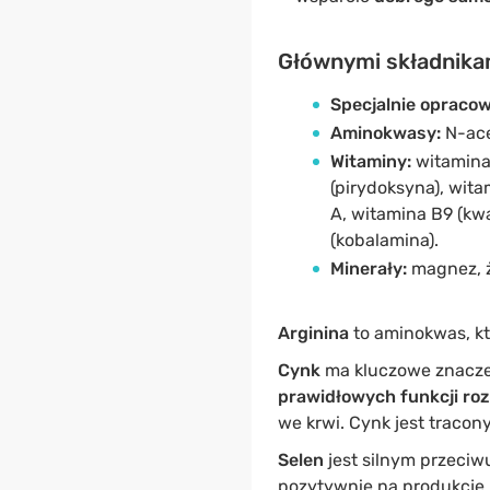
Głównymi składnikam
Specjalnie opraco
Aminokwasy:
N-ace
Witaminy:
witamina
(pirydoksyna), wita
A, witamina B9 (kwa
(kobalamina).
Minerały:
magnez, ż
Arginina
to aminokwas, k
Cynk
ma kluczowe znacze
prawidłowych funkcji ro
we krwi. Cynk jest tracony
Selen
jest silnym przeci
pozytywnie na produkcję 