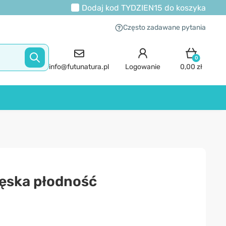
Dodaj kod
TYDZIEN15
do koszyka
Często zadawane pytania
0
info@futunatura.pl
Logowanie
0,00 zł
męska płodność