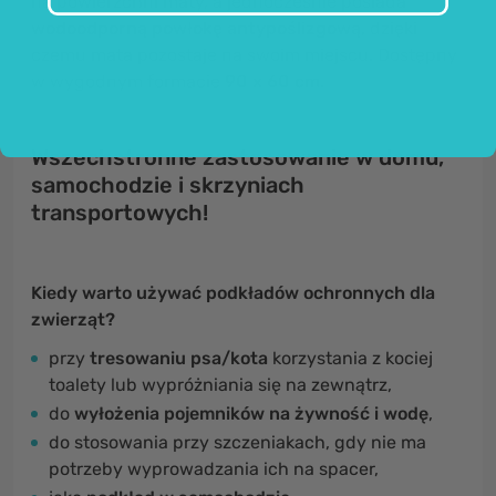
na powierzchni maty, a jednocześnie posiada
wodoodporną powłokę
antypoślizgową,
dzięki
czemu mata pozostaje na swoim miejscu. Dostępny
w wygodnym formacie
90 x 60 cm.
Wszechstronne zastosowanie w domu,
samochodzie i skrzyniach
transportowych!
Kiedy warto używać podkładów ochronnych dla
zwierząt?
przy
tresowaniu psa/kota
korzystania z kociej
toalety lub wypróżniania się na zewnątrz,
do
wyłożenia pojemników na żywność i wodę
,
do stosowania przy szczeniakach, gdy nie ma
potrzeby wyprowadzania ich na spacer,