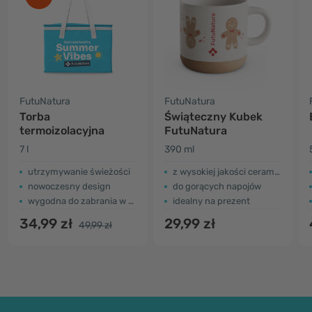
FutuNatura
FutuNatura
Torba
Świąteczny Kubek
termoizolacyjna
FutuNatura
7 l
390 ml
utrzymywanie świeżości
z wysokiej jakości ceramiki
nowoczesny design
do gorących napojów
wygodna do zabrania w podróż
idealny na prezent
34,99 zł
29,99 zł
49,99 zł