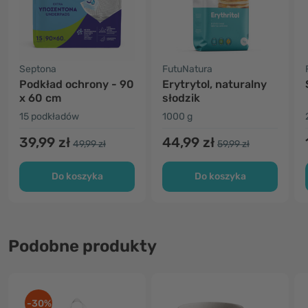
Septona
FutuNatura
Podkład ochrony - 90
Erytrytol, naturalny
x 60 cm
słodzik
15 podkładów
1000 g
39,99 zł
44,99 zł
49,99 zł
59,99 zł
Do koszyka
Do koszyka
Podobne produkty
-30%