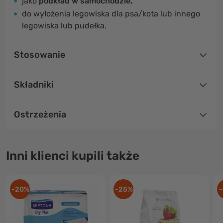
jako
podkład w samochodzie,
do wyłożenia legowiska dla psa/kota lub innego
legowiska lub pudełka.
Stosowanie
Składniki
Ostrzeżenia
Inni klienci kupili także
-20%
-25%
-