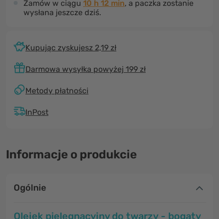
Zamów w ciągu
10 h 12 min
, a paczka zostanie
wysłana jeszcze dziś.
Kupując zyskujesz 2,19 zł
Darmowa wysyłka powyżej 199 zł
Metody płatności
InPost
Informacje o produkcie
Ogólnie
Olejek pielęgnacyjny do twarzy - bogaty