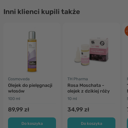
Inni klienci kupili także
-
Cosmoveda
TH Pharma
Olejek do pielęgnacji
Rosa Moschata -
włosów
olejek z dzikiej róży
100 ml
10 ml
89,99 zł
34,99 zł
Do koszyka
Do koszyka