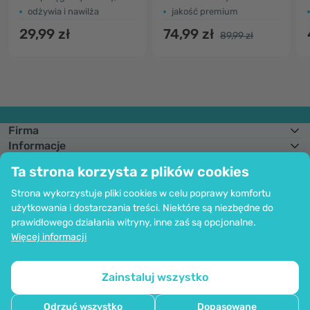
odżywia i nawilża
jakość premium
29,99 zł
74,99 zł
89,99 zł
Firma
Informacje
Dołącz do nas
Ta strona korzysta z plików cookies
Pomoc i zamówienia
Strona wykorzystuje pliki cookies w celu poprawy komfortu
użytkowania i dostarczania treści. Niektóre są niezbędne do
prawidłowego działania witryny, inne zaś są opcjonalne.
Możliwość opłaty kartą. Bezpieczeństwo danych osobowych zapewnia
Więcej informacji
kodowanie SSl.
Copyright © 2012 - 2026   |   Be Healthy Group d.o.o.
Mapa strony
Korzystanie z plików cookie
Ustawienia plików cookie
Zainstaluj wszystko
Odrzuć wszystko
Dopasowane