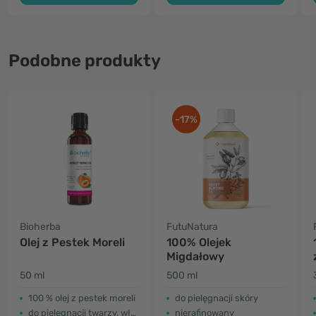
Podobne produkty
-17%
Bioherba
FutuNatura
Olej z Pestek Moreli
100% Olejek
Migdałowy
50 ml
500 ml
100 % olej z pestek moreli
​do pielęgnacji skóry
do pielęgnacji twarzy, włosów i ciała
nierafinowany